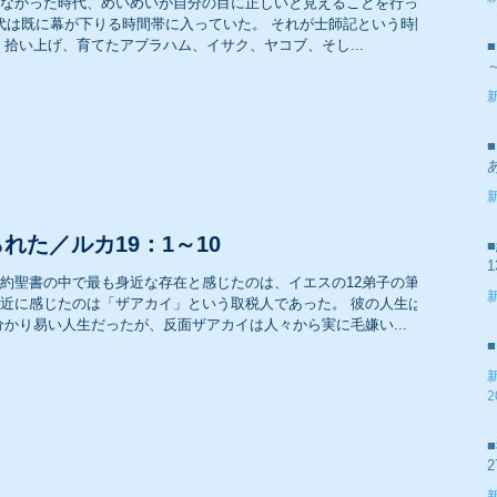
なかった時代、めいめいが自分の目に正しいと見えることを行って
2
時代は既に幕が下りる時間帯に入っていた。 それが士師記という時間帯
拾い上げ、育てたアブラハム、イサク、ヤコブ、そし...
2007年 礼拝メッセージ
2
2005年 礼拝メッセージ
2
れた／ルカ19：1～10
1
約聖書の中で最も身近な存在と感じたのは、イエスの12弟子の筆頭
近に感じたのは「ザアカイ」という取税人であった。 彼の人生は
2
かり易い人生だったが、反面ザアカイは人々から実に毛嫌い...
2
2