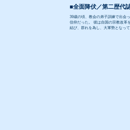
■全面降伏／第二歴代誌2
39歳の頃、教会の弟子訓練で出会
信仰だった。 彼は自国の宗教改革
結び、群れを為し、大軍勢となって