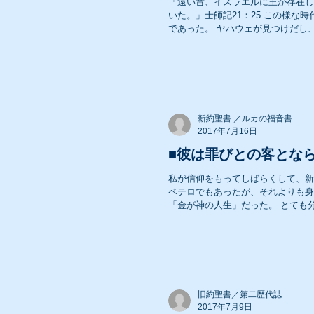
「遠い昔、イスラエルに王が存在し
いた。」士師記21：25 この様な
であった。 ヤハウェが見つけだし、
2008年 礼拝メッセージ
2006年 礼拝メッセージ
新約聖書 ／ルカの福音書
2017年7月16日
■彼は罪びとの客となら
2004年 礼拝メッセージ
私が信仰をもってしばらくして、新
ペテロでもあったが、それよりも身
「金が神の人生」だった。 とても分
旧約聖書／第二歴代誌
2017年7月9日