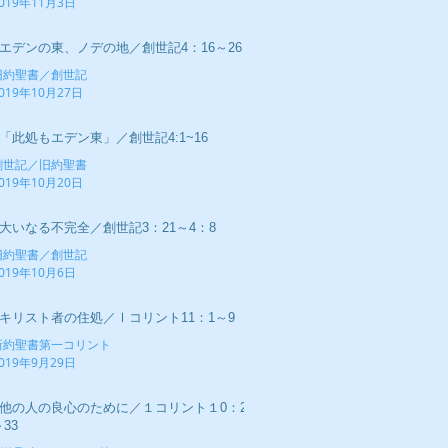
019年11月3日
■エデンの東、ノデの地／創世記4：16～26
旧約聖書／創世記
019年10月27日
■「此処もエデン東」／創世記4:1~16
創世記／旧約聖書
019年10月20日
■大いなる不完全／創世記3：21～4：8
旧約聖書／創世記
019年10月6日
■キリスト者の住処／Ⅰコリント11：1～9
新約聖書第一コリント
019年9月29日
■他の人の良心のために／１コリント１0：23
33