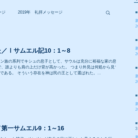
ージ
2019年 礼拝メッセージ
2
2017年 礼拝メッセージ
／Ⅰサムエル記10：1～8
2
ミン族の系列でキシュの息子として、サウルは充分に裕福な家の息子
2015年 礼拝メッセージ
で、誰よりも肩の上だけ背が高かった。 つまり外見は何処から見て
ある。 そういう存在を神は民の王として選ばれた。...
2
2013年 礼拝メッセージ
2
2011年 礼拝メッセージ
第一サムエル9：1～16
3
2009年 礼拝メッセージ