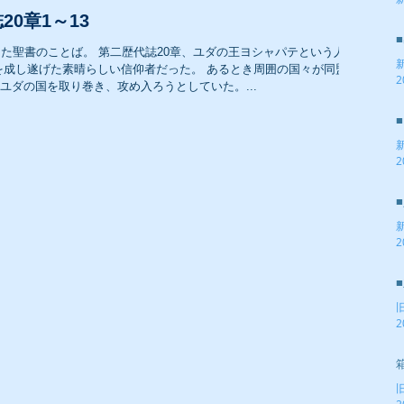
2
0章1～13
った聖書のことば。 第二歴代誌20章、ユダの王ヨシャパテという人の
を成し遂げた素晴らしい信仰者だった。 あるとき周囲の国々が同盟を
2
ユダの国を取り巻き、攻め入ろうとしていた。...
2
2
2