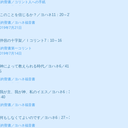
新約聖書／コリント人への手紙
019年7月28日
■このことを信じるか？／ヨハネ11：20～27
新約聖書／ヨハネ福音書
019年7月21日
■伴侶の十字架／Ⅰコリント7：10～16
新約聖書第一コリント
019年7月14日
■神によって教えられる時代／ヨハネ6／41～
5
新約聖書／ヨハネ福音書
019年7月7日
■我が主、我が神、私のイエス／ヨハネ6：34
40
新約聖書／ヨハネ福音書
019年6月30日
■何もしなくてよいのです／ヨハネ6：27～37
新約聖書／ヨハネ福音書