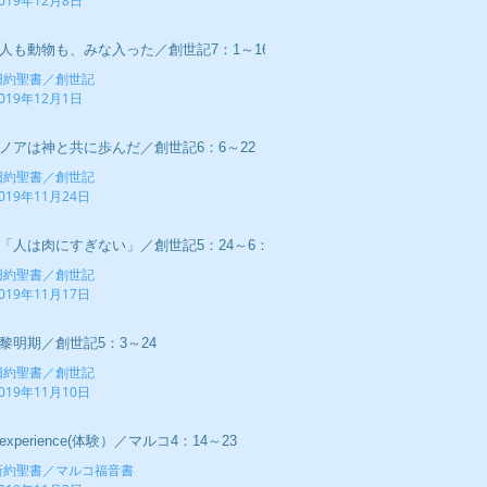
019年12月8日
■人も動物も、みな入った／創世記7：1～16
旧約聖書／創世記
019年12月1日
■ノアは神と共に歩んだ／創世記6：6～22
旧約聖書／創世記
019年11月24日
■「人は肉にすぎない」／創世記5：24～6：5
旧約聖書／創世記
019年11月17日
■黎明期／創世記5：3～24
旧約聖書／創世記
019年11月10日
experience(体験）／マルコ4：14～23
新約聖書／マルコ福音書