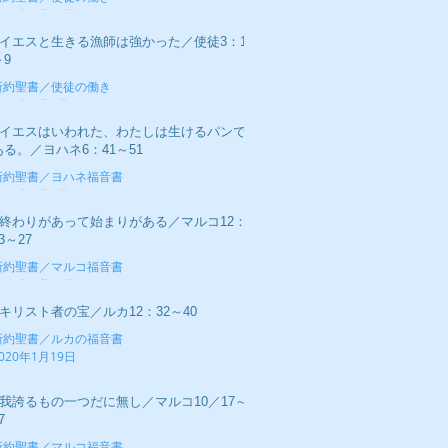
020年2月16日
■イエスと生きる漁師は強かった／使徒3：1
～9
新約聖書／使徒の働き
020年2月9日
■イエスはいわれた、わたしは生けるパンで
ある。／ヨハネ6：41～51
新約聖書／ヨハネ福音書
020年2月2日
■終わりがあって始まりがある／マルコ12：
3～27
新約聖書／マルコ福音書
020年1月26日
■キリスト者の宝／ルカ12：32～40
新約聖書／ルカの福音書
020年1月19日
■我誇るもの一つだに無し／マルコ10／17～
7
新約聖書／マルコ福音書