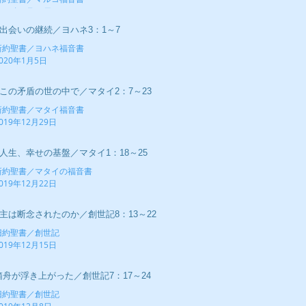
020年1月12日
■出会いの継続／ヨハネ3：1～7
新約聖書／ヨハネ福音書
020年1月5日
■この矛盾の世の中で／マタイ2：7～23
新約聖書／マタイ福音書
019年12月29日
■人生、幸せの基盤／マタイ1：18～25
新約聖書／マタイの福音書
019年12月22日
■主は断念されたのか／創世記8：13～22
旧約聖書／創世記
019年12月15日
箱舟が浮き上がった／創世記7：17～24
旧約聖書／創世記