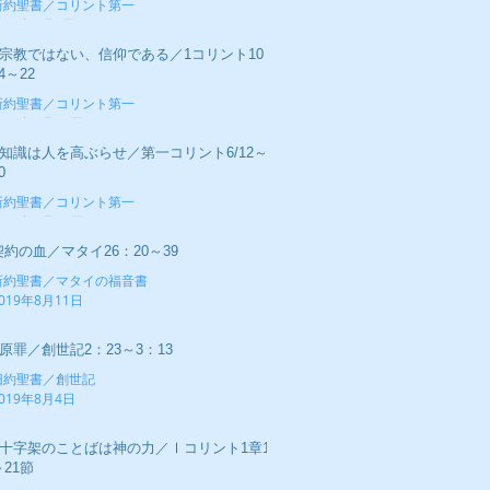
新約聖書／コリント第一
019年9月1日
■宗教ではない、信仰である／1コリント10：
4～22
新約聖書／コリント第一
019年8月25日
■知識は人を高ぶらせ／第一コリント6/12～
0
新約聖書／コリント第一
019年8月18日
契約の血／マタイ26：20～39
新約聖書／マタイの福音書
019年8月11日
■原罪／創世記2：23～3：13
旧約聖書／創世記
019年8月4日
■十字架のことばは神の力／Ⅰコリント1章17
～21節