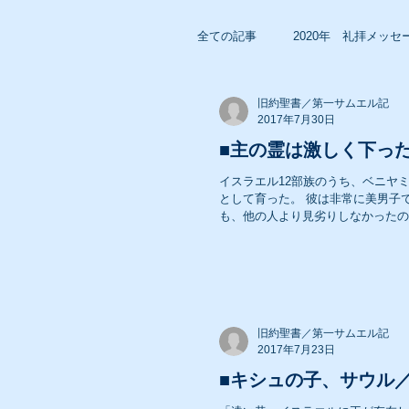
全ての記事
2020年 礼拝メッセ
旧約聖書／第一サムエル記
2018年 礼拝メッセージ
2017年7月30日
■主の霊は激しく下った
イスラエル12部族のうち、ベニヤ
2016年 礼拝メッセージ
として育った。 彼は非常に美男子
も、他の人より見劣りしなかったので
2014年 礼拝メッセージ
2012年 礼拝メッセージ
旧約聖書／第一サムエル記
2017年7月23日
■キシュの子、サウル／
2010年 礼拝メッセージ