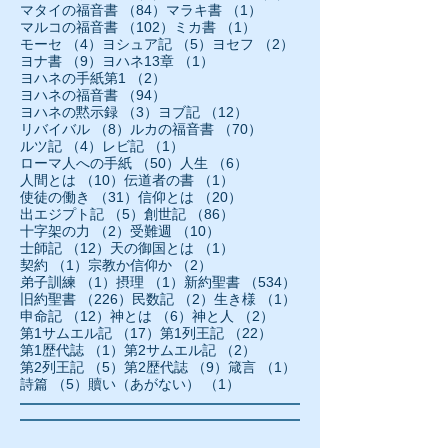
84件の記事
1件の記事
マタイの福音書
（84）
マラキ書
（1）
102件の記事
1件の記事
マルコの福音書
（102）
ミカ書
（1）
4件の記事
5件の記事
2件の記事
モーセ
（4）
ヨシュア記
（5）
ヨセフ
（2）
9件の記事
1件の記事
ヨナ書
（9）
ヨハネ13章
（1）
2件の記事
ヨハネの手紙第1
（2）
94件の記事
ヨハネの福音書
（94）
3件の記事
12件の記事
ヨハネの黙示録
（3）
ヨブ記
（12）
8件の記事
70件の記事
リバイバル
（8）
ルカの福音書
（70）
4件の記事
1件の記事
ルツ記
（4）
レビ記
（1）
50件の記事
6件の記事
ローマ人への手紙
（50）
人生
（6）
10件の記事
1件の記事
人間とは
（10）
伝道者の書
（1）
31件の記事
20件の記事
使徒の働き
（31）
信仰とは
（20）
5件の記事
86件の記事
出エジプト記
（5）
創世記
（86）
2件の記事
10件の記事
十字架の力
（2）
受難週
（10）
12件の記事
1件の記事
士師記
（12）
天の御国とは
（1）
1件の記事
2件の記事
契約
（1）
宗教か信仰か
（2）
1件の記事
1件の記事
534件の記事
弟子訓練
（1）
摂理
（1）
新約聖書
（534）
226件の記事
2件の記事
1件の記事
旧約聖書
（226）
民数記
（2）
生き様
（1）
12件の記事
6件の記事
2件の記事
申命記
（12）
神とは
（6）
神と人
（2）
17件の記事
22件の記事
第1サムエル記
（17）
第1列王記
（22）
1件の記事
2件の記事
第1歴代誌
（1）
第2サムエル記
（2）
5件の記事
9件の記事
1件の記事
第2列王記
（5）
第2歴代誌
（9）
箴言
（1）
5件の記事
1件の記事
詩篇
（5）
贖い（あがない）
（1）