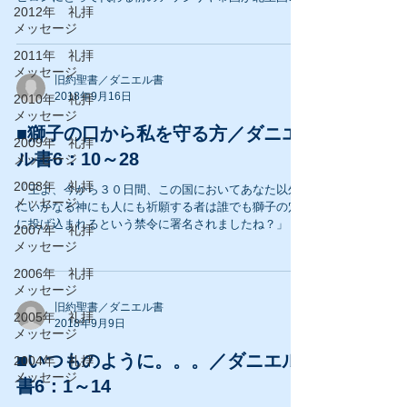
2012年 礼拝
スラエルを滅ぼして約１３５年後だった。 数えきれな
メッセージ
いユダヤ人が捕虜として連れて行かれた。...
2011年 礼拝
メッセージ
旧約聖書／ダニエル書
2018年9月16日
2010年 礼拝
メッセージ
■獅子の口から私を守る方／ダニエ
2009年 礼拝
ル書6：10～28
メッセージ
2008年 礼拝
「王よ、今から３０日間、この国においてあなた以外
メッセージ
にいかなる神にも人にも祈願する者は誰でも獅子の穴
に投げ込まれるという禁令に署名されましたね？」 王
2007年 礼拝
は答えた、「その通りだ。取り消しの出来ない法律で
メッセージ
あることは確かだ。」 そこで彼らは言った。...
2006年 礼拝
メッセージ
旧約聖書／ダニエル書
2005年 礼拝
2018年9月9日
メッセージ
■いつものように。。。／ダニエル
2004年 礼拝
メッセージ
書6：1～14