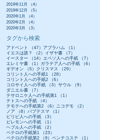
2019年11月
（4）
4件の記事
2019年12月
（5）
5件の記事
2020年1月
（4）
4件の記事
2020年2月
（4）
4件の記事
2020年3月
（3）
3件の記事
タグから検索
47件の記事
1件の記事
アドベント
（47）
アブラハム
（1）
2件の記事
7件の記事
イエスは誰？
（2）
イザヤ書
（7）
14件の記事
7件の記事
イースター
（14）
エペソ人への手紙
（7）
1件の記事
6件の記事
エレミヤ書
（1）
ガラテア人への手紙
（6）
5件の記事
29件の記事
ギデオン
（5）
クリスマス
（29）
28件の記事
コリント人への手紙1
（28）
6件の記事
コリント人への手紙2
（6）
3件の記事
9件の記事
コロサイ人への手紙
（3）
サウル
（9）
7件の記事
ダニエル書
（7）
1件の記事
テサロニケ人への手紙第1
（1）
4件の記事
テトスへの手紙
（4）
6件の記事
2件の記事
テモテへの手紙第2
（6）
ニコデモ
（2）
8件の記事
1件の記事
ノア
（8）
バプテスマ
（1）
3件の記事
ピリピ人への手紙
（3）
1件の記事
ピレモンへの手紙
（1）
2件の記事
ヘブル人への手紙
（2）
23件の記事
ペテロの手紙第1
（23）
9件の記事
1件の記事
ペテロの手紙第2
（9）
ペンテコステ
（1）