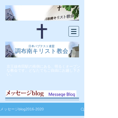
日本バプテスト連盟
調布南キリスト教会
京王線布田駅の南側にある、明るくオープン
な教会です。どなたでもご自由にお越し下さ
い。
メッセージblog2016-2020