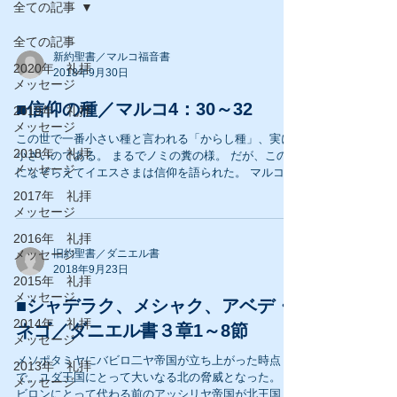
全ての記事
全ての記事
新約聖書／マルコ福音書
2020年 礼拝
2018年9月30日
メッセージ
■信仰の種／マルコ4：30～32
2019年 礼拝
メッセージ
この世で一番小さい種と言われる「からし種」、実に
2018年 礼拝
小さいのである。 まるでノミの糞の様。 だが、この種
メッセージ
になぞらえてイエスさまは信仰を語られた。 マルコ
4：30～32 「からし種は地に蒔かれる種で最も小さ
2017年 礼拝
い。だが、それが蒔かれると、成長してどんな野菜よ
メッセージ
りも大きくなり、大きな枝を...
2016年 礼拝
メッセージ
旧約聖書／ダニエル書
2018年9月23日
2015年 礼拝
メッセージ
■シャデラク、メシャク、アベデ・
2014年 礼拝
ネゴ／ダニエル書３章1～8節
メッセージ
メソポタミヤにバビロ二ヤ帝国が立ち上がった時点
2013年 礼拝
で、ユダ王国にとって大いなる北の脅威となった。 バ
メッセージ
ビロンにとって代わる前のアッシリヤ帝国が北王国イ