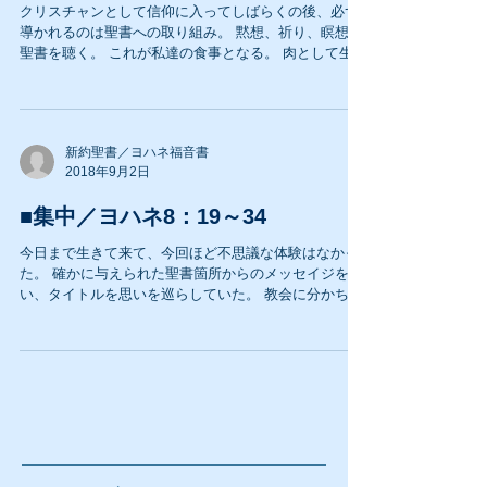
クリスチャンとして信仰に入ってしばらくの後、必ず
導かれるのは聖書への取り組み。 黙想、祈り、瞑想、
聖書を聴く。 これが私達の食事となる。 肉として生き
るのではなく、霊性を養われることが第一であるから
だ。 問われるのはC・信仰をどの位置におくべきか。
棚の上？ 机の引き出し？...
新約聖書／ヨハネ福音書
2018年9月2日
■集中／ヨハネ8：19～34
今日まで生きて来て、今回ほど不思議な体験はなかっ
た。 確かに与えられた聖書箇所からのメッセイジを想
い、タイトルを思いを巡らしていた。 教会に分かち合
いたいことは沢山あった。 そして、いきなり「メッセ
イジ・タイトル」が降りてきた。 『集中』の二文字、
これは主からのものだった。...