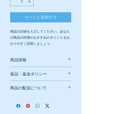
カートに追加する
商品の詳細を入力してください。あなた
の商品の特徴やおすすめのポイントをわ
かりやすく説明しましょう。
商品情報
商品の詳細を入力してください。サイ
返品・返金ポリシー
ズ、素材、取扱説明に加え、商品の特
徴やおすすめのポイントなどを説明し
返品・返金ポリシーを入力してくださ
ましょう。
商品の配送について
い。顧客が商品に満足しなかった場合
や、不備があった場合に行う手続きの
配送地域、料金、所要時間、梱包な
手順などを説明しましょう。内容を明
ど、商品の配送に関する情報を入力し
確にすることで顧客からの信頼を獲得
てください。配送情報を明確にするこ
し、安心して商品を購入していただけ
とで顧客からの信頼を獲得し、安心し