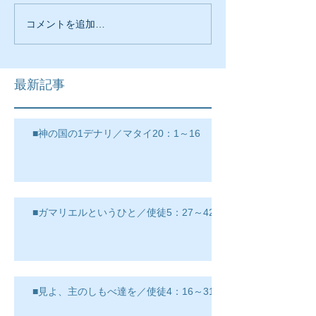
コメントを追加…
最新記事
■神の国の1デナリ／マタイ20：1～16
■ガマリエルというひと／使徒5：27～42
■見よ、主のしもべ達を／使徒4：16～31