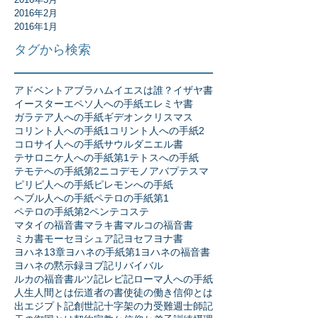
2016年2月
2016年1月
タグから検索
アドベント
アブラハム
イエスは誰？
イザヤ書
イースター
エペソ人への手紙
エレミヤ書
ガラテア人への手紙
ギデオン
クリスマス
コリント人への手紙1
コリント人への手紙2
コロサイ人への手紙
サウル
ダニエル書
テサロニケ人への手紙第1
テトスへの手紙
テモテへの手紙第2
ニコデモ
ノア
バプテスマ
ピリピ人への手紙
ピレモンへの手紙
ヘブル人への手紙
ペテロの手紙第1
ペテロの手紙第2
ペンテコステ
マタイの福音書
マラキ書
マルコの福音書
ミカ書
モーセ
ヨシュア記
ヨセフ
ヨナ書
ヨハネ13章
ヨハネの手紙第1
ヨハネの福音書
ヨハネの黙示録
ヨブ記
リバイバル
ルカの福音書
ルツ記
レビ記
ローマ人への手紙
人生
人間とは
伝道者の書
使徒の働き
信仰とは
出エジプト記
創世記
十字架の力
受難週
士師記