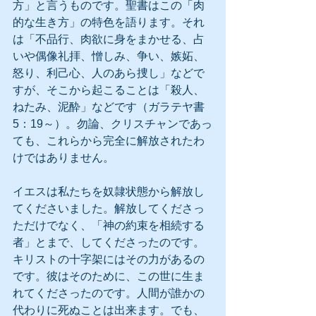
方」と言うものです。聖書はこの「肉
的な生き方」の特色を語ります。それ
は「不品行、肉欲に身をまかせる、占
いや偶像礼拝、憎しみ、争い、嫉妬、
怒り、利己心、人のあら捜し」などで
すが、そこから起こることは「殺人、
ねたみ、泥酔」などです（ガラテヤ書
5：19～）。勿論、クリスチャンであっ
ても、これらから完全に解放されたわ
けではありません。
イエスは私たちを奴隷状態から解放し
てくださいました。解放してくださっ
ただけでなく、「神の約束を相続する
者」とまで、してくださったのです。
キリストの十字架にはその力があるの
です。彼はそのために、この世に生ま
れてくださったのです。人間が誰かの
代わりに死ぬことは出来ます。でも、