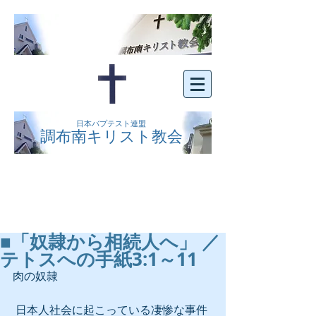
日本バプテスト連盟
調布南キリスト教会
京王線布田駅の南側にある、明るくオープン
な教会です。どなたでもご自由にお越し下さ
い。
■「奴隷から相続人へ」 ／
テトスへの手紙3:1～11
肉の奴隷
 日本人社会に起こっている凄惨な事件