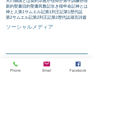
天の御国とは
契約
宗教か信仰か
弟子訓練
摂理
新約聖書
旧約聖書
民数記
生き様
申命記
神とは
神と人
第1サムエル記
第1列王記
第1歴代誌
第2サムエル記
第2列王記
第2歴代誌
箴言
詩篇
ソーシャルメディア
Phone
Email
Facebook