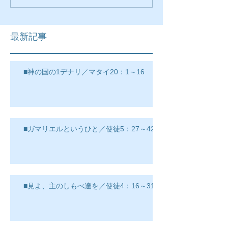
最新記事
■神の国の1デナリ／マタイ20：1～16
■ガマリエルというひと／使徒5：27～42
■見よ、主のしもべ達を／使徒4：16～31