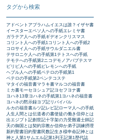
タグから検索
アドベント
アブラハム
イエスは誰？
イザヤ書
イースター
エペソ人への手紙
エレミヤ書
ガラテア人への手紙
ギデオン
クリスマス
コリント人への手紙1
コリント人への手紙2
コロサイ人への手紙
サウル
ダニエル書
テサロニケ人への手紙第1
テトスへの手紙
テモテへの手紙第2
ニコデモ
ノア
バプテスマ
ピリピ人への手紙
ピレモンへの手紙
ヘブル人への手紙
ペテロの手紙第1
ペテロの手紙第2
ペンテコステ
マタイの福音書
マラキ書
マルコの福音書
ミカ書
モーセ
ヨシュア記
ヨセフ
ヨナ書
ヨハネ13章
ヨハネの手紙第1
ヨハネの福音書
ヨハネの黙示録
ヨブ記
リバイバル
ルカの福音書
ルツ記
レビ記
ローマ人への手紙
人生
人間とは
伝道者の書
使徒の働き
信仰とは
出エジプト記
創世記
十字架の力
受難週
士師記
天の御国とは
契約
宗教か信仰か
弟子訓練
摂理
新約聖書
旧約聖書
民数記
生き様
申命記
神とは
神と人
第1サムエル記
第1列王記
第1歴代誌