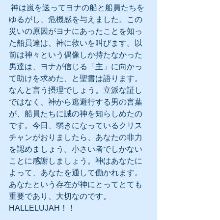
 神は嵐を送ってヨナの船と船員たちを
ゆるがし、危機感を与えました。この
災いの原因がヨナにあったことを知っ
た船員達は、神に救いを叫びます。以
前は神々という偶像しか持たなかった
男達は、ヨナが信じる「主」に向かっ
て助けを求めた、と聖書は語ります。
なんと言う摂理でしょう。立派な証し
ではなく、神から逃避行する男の言葉
が、船員たちに誠の神を知らしめたの
です。今日、弱きになっているクリス
チャンがおりましたら、あなたの非力
を認めましょう。小さい者でしかない
ことに感謝しましょう。神はあなたに
よって、あなたを通して働かれます。
あなたという存在が神にとってとても
重要であり、大切なのです。　　
HALLELUJAH！！