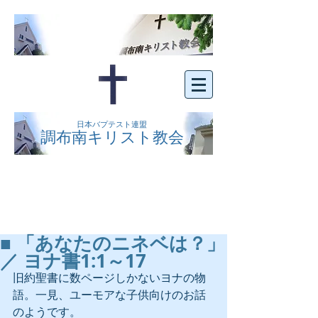
日本バプテスト連盟
調布南キリスト教会
京王線布田駅の南側にある、明るくオープン
な教会です。どなたでもご自由にお越し下さ
い。
■ 「あなたのニネベは？」
／ ヨナ書1:1～17
旧約聖書に数ページしかないヨナの物
語。一見、ユーモアな子供向けのお話
のようです。