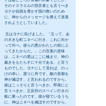
そのイスラエルの預言者とも言うべき
ヨナが自国を脅かす国の救いのため
に、神からのメッセージを携えて派遣
されようとしていました。
 主はヨナに告げました。「立って、あ
の大きな町ニネベに行き、これに向か
って叫べ。彼らの悪がわたしの前に上
ってきたからだ。」この言葉の意味
は、ニネベの悪はここに極まり、神の
裁きをもたらすに十分である、と言う
ものでした。ヨナにして見れば、のっ
けの幸い、渡りに舟です。敵の首都を
神が滅ぼす、と言われるのですから。
彼はこっそりと言うべきか、即座にと
言うべきか、正反対のスペイン行きの
船に乗ったのです。彼が寝ているうち
に、神はニネベを滅ぼすのですから、