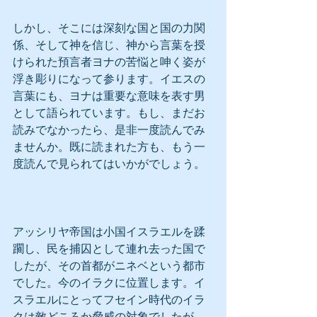
しかし、そこには深刻な国と国の力関
係、そして神を信じ、神から言葉を授
けられた預言者ヨナの苦悩と呻く姿が
浮き彫りになって参ります。イエスの
言葉にも、ヨナは重要な意味を表す男
として語られています。もし、まだお
読みでなかったら、是非一度読んでみ
ませんか。既に読まれた方も、もう一
度読んで見られてはいかがでしょう。
アッシリヤ帝国は小国イスラエルを蹂
躙し、民を捕囚として連れ去った国で
したが、その首都がニネベという都市
でした。今のイラクに位置します。イ
スラエルにとってフセイン時代のイラ
クは敵どころか脅威の対象でしたが、