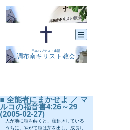
日本バプテスト連盟
調布南キリスト教会
京王線布田駅の南側にある、明るくオープン
な教会です。どなたでもご自由にお越し下さ
い。
■ 全能者にまかせよ ／ マ
ルコの福音書4:26～29
(2005-02-27)
人が地に種を蒔くと、寝起きしている
うちに、やがて種は芽を出し、成長し