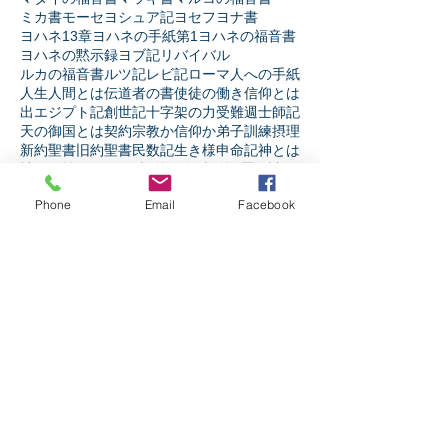
ミカ書
モーセ
ヨシュア記
ヨセフ
ヨナ書
ヨハネ13章
ヨハネの手紙第1
ヨハネの福音書
ヨハネの黙示録
ヨブ記
リバイバル
ルカの福音書
ルツ記
レビ記
ローマ人への手紙
人生
人間とは
伝道者の書
使徒の働き
信仰とは
出エジプト記
創世記
十字架の力
受難週
士師記
天の御国とは
契約
宗教か信仰か
弟子訓練
摂理
新約聖書
旧約聖書
民数記
生き様
申命記
神とは
神と人
第1サムエル記
第1列王記
第1歴代誌
第2サムエル記
第2列王記
第2歴代誌
箴言
詩篇
Phone
Email
Facebook
ソーシャルメディア