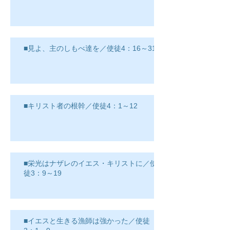
■見よ、主のしもべ達を／使徒4：16～31
■キリスト者の根幹／使徒4：1～12
■栄光はナザレのイエス・キリストに／使
徒3：9～19
■イエスと生きる漁師は強かった／使徒