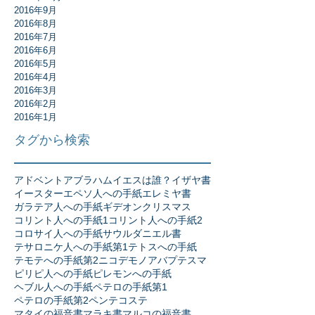
2016年9月
2016年8月
2016年7月
2016年6月
2016年5月
2016年4月
2016年3月
2016年2月
2016年1月
タグから検索
アドベント
アブラハム
イエスは誰？
イザヤ書
イースター
エペソ人への手紙
エレミヤ書
ガラテア人への手紙
ギデオン
クリスマス
コリント人への手紙1
コリント人への手紙2
コロサイ人への手紙
サウル
ダニエル書
テサロニケ人への手紙第1
テトスへの手紙
テモテへの手紙第2
ニコデモ
ノア
バプテスマ
ピリピ人への手紙
ピレモンへの手紙
ヘブル人への手紙
ペテロの手紙第1
ペテロの手紙第2
ペンテコステ
マタイの福音書
マラキ書
マルコの福音書