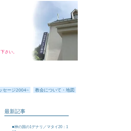
し下さい。
セージ2004~
教会について・地図
最新記事
■神の国の1デナリ／マタイ20：1～