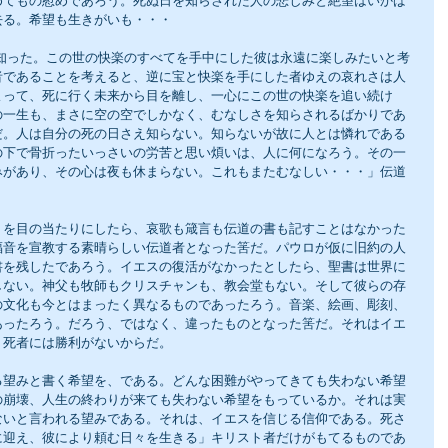
めてもの慰めであろう。死ぬ日を知らされた人の悲しみと絶望はいかば
去る。希望も生きがいも・・・
者であることを考えると、逆に宝と快楽を手にした者ゆえの哀れさは人
よって、死に行く未来から目を離し、一心にこの世の快楽を追い続け
の一生も、まさに空の空でしかなく、むなしさを知らされるばかりであ
だ。人は自分の死の日さえ知らない。知らないが故に人とは憐れである
の下で骨折ったいっさいの労苦と思い煩いは、人に何になろう。その一
みがあり、その心は夜も休まらない。これもまたむなしい・・・」伝道
りを目の当たりにしたら、哀歌も箴言も伝道の書も記すことはなかった
福音を宣教する素晴らしい伝道者となった筈だ。パウロが仮に旧約の人
書を残したであろう。イエスの復活がなかったとしたら、聖書は世界に
しない。神父も牧師もクリスチャンも、教会堂もない。そして彼らの存
の文化も今とはまったく異なるものであったろう。音楽、絵画、彫刻、
あったろう。だろう、ではなく、違ったものとなった筈だ。それはイエ
。死者には勝利がないからだ。
る望みと書く希望を、である。どんな困難がやってきても失わない希望
の崩壊、人生の終わりが来ても失わない希望をもっているか。それは実
ないと言われる望みである。それは、イエスを信じる信仰である。死さ
に迎え、彼により頼む日々を生きる」キリスト者だけがもてるものであ