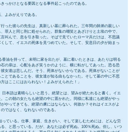
るきっかけとなる要因となる事件起こったのである。
活、よみがえりである。
て行った彼らの先生は、真新しい墓に葬られた。三年間の師弟の親しい
も、罪人と同じ刑に処せられた。群集の嘲笑とあざけりと土埃の中で、
三言叫んで、息を引き取った。そばで見ていたローマ兵だけは、不思議
尽くして、イエスの死体を見つめていた。そして、安息日の夕が始まっ
の石の扉は、心配をあざ笑うかのように、横に転がしてあった。恐る恐
！彼女達は悲しんだ。そう、死体がないからである。死体がないことが
ることであることを、彼女達が知る由もなかった。そして墓の中に不思
の方はここにはおられない！よみがえられた！」
た。この朝の女たちも絶望の中に置かれた。同様に私達にも絶望がやっ
望がやってきても、絶望の虜にはならない。何故か？それはイエスがよ
、のではなく、なれないのである。
る、と思っている。だが、あなたは必ず死ぬ。100％死ぬ。但し、いつ