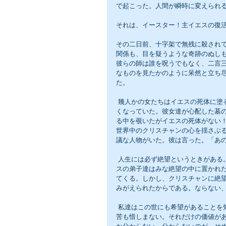
で起こった。人間が瞬時に変えられ
それは、イースター！主イエスの復
その二日前、十字架で無残に殺され
関係も、目を疑うような奇跡のぬし
彼らの師は誰を呪うでもなく、二言
なものを見たかのように呆然と立ち
た。
 幾人かの女たちはイエスの死体に塗る香油を持って、未明に家を出たが、墓に着いたときは、あたりは明る
くなっていた。彼女達が心配した墓
る中を覗いたがイエスの死体がない
世界中のクリスチャンの心を揺さぶ
議な人物がいた。彼は言った。「あ
 人生には必ず絶望というときがある。日本語は素晴らしいと思う。絶望とは、望みが絶たれると書く。イエ
スの弟子達はみな絶望の中に置かれ
てくる。しかし、クリスチャンに絶
みがえられたからである。ならない
 私達はこの世にも希望があることを知っている。仕事、家庭、生きがい、そして楽しむためには、どんな労
苦も惜しまない。それだけの価値があ