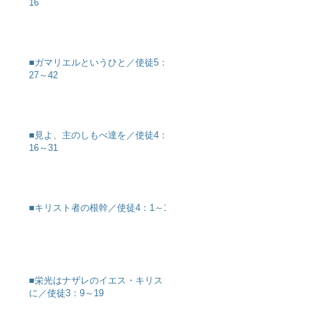
16
■ガマリエルというひと／使徒5：
27～42
■見よ、主のしもべ達を／使徒4：
16～31
■キリスト者の根幹／使徒4：1～12
■栄光はナザレのイエス・キリスト
に／使徒3：9～19