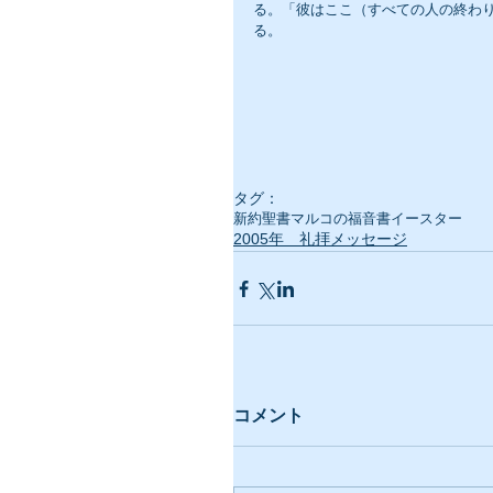
る。「彼はここ（すべての人の終わ
る。
タグ：
新約聖書
マルコの福音書
イースター
2005年 礼拝メッセージ
コメント