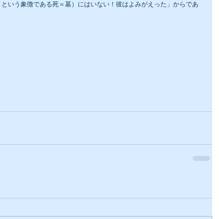
りという象徴である死＝墓）にはいない！彼はよみがえった」からであ