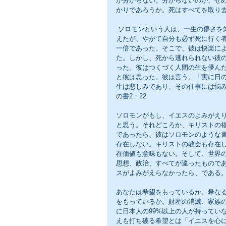
か分からない。分からないのが、せ
かりであろうか。死はすべてを取り
 ソロモンという人は、一生の儚さを知った。この世の快楽のすべてを手中にした彼は永遠に楽しみたいと考
えたが、やがて自分も必ず死に行く
一倍であった。そこで、彼は快楽に
た。しかし、死から逃れられない彼
った。彼はつくづく人間の生を儚ん
と彼は思った。彼は言う。「実に日
生は悲しみであり、その仕事には悩
の書2：22
ソロモンがもし、イエスのよみがえ
と思う。それどころか、キリストの
であったら、彼はソロモンのような
存在しない。キリストの教会も存在
在価値も意味もない。そして、世界
思想、政治、すべてが違ったもので
スがよみがえらなかったら、である
あなたは希望をもっているか。希な
をもっているか。財産の消滅、家族
に日本人の99%以上の人が持ってい
えも打ち破る希望とは「イエスを心