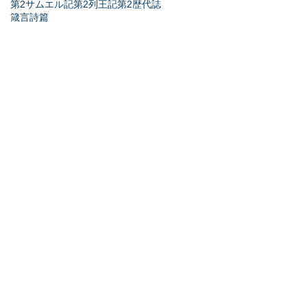
第2サムエル記
第2列王記
第2歴代誌
箴言
詩篇