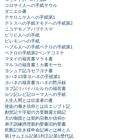
コロサイ人への手紙
サウル
ダニエル書
テサロニケ人への手紙第1
テトスへの手紙
テモテへの手紙第2
ニコデモ
ノア
バプテスマ
ピリピ人への手紙
ピレモンへの手紙
ヘブル人への手紙
ペテロの手紙第1
ペテロの手紙第2
ペンテコステ
マタイの福音書
マラキ書
マルコの福音書
ミカ書
モーセ
ヨシュア記
ヨセフ
ヨナ書
ヨハネ13章
ヨハネの手紙第1
ヨハネの福音書
ヨハネの黙示録
ヨブ記
リバイバル
ルカの福音書
ルツ記
レビ記
ローマ人への手紙
人生
人間とは
伝道者の書
使徒の働き
信仰とは
出エジプト記
創世記
十字架の力
受難週
士師記
天の御国とは
契約
宗教か信仰か
弟子訓練
摂理
新約聖書
旧約聖書
民数記
生き様
申命記
神とは
神と人
第1サムエル記
第1列王記
第1歴代誌