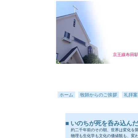
京王線布田
ホーム
牧師からのご挨拶
礼拝案
■ いのちが死を呑み込んだ日 ／
約二千年前のその朝、世界は変化を
物理も生化学も文化の価値観も、変