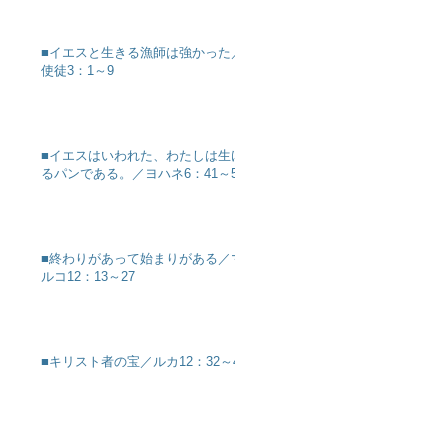
■イエスと生きる漁師は強かった／
使徒3：1～9
■イエスはいわれた、わたしは生け
るパンである。／ヨハネ6：41～51
■終わりがあって始まりがある／マ
ルコ12：13～27
■キリスト者の宝／ルカ12：32～40