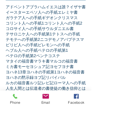
アドベント
アブラハム
イエスは誰？
イザヤ書
イースター
エペソ人への手紙
エレミヤ書
ガラテア人への手紙
ギデオン
クリスマス
コリント人への手紙1
コリント人への手紙2
コロサイ人への手紙
サウル
ダニエル書
テサロニケ人への手紙第1
テトスへの手紙
テモテへの手紙第2
ニコデモ
ノア
バプテスマ
ピリピ人への手紙
ピレモンへの手紙
ヘブル人への手紙
ペテロの手紙第1
ペテロの手紙第2
ペンテコステ
マタイの福音書
マラキ書
マルコの福音書
ミカ書
モーセ
ヨシュア記
ヨセフ
ヨナ書
ヨハネ13章
ヨハネの手紙第1
ヨハネの福音書
ヨハネの黙示録
ヨブ記
リバイバル
ルカの福音書
ルツ記
レビ記
ローマ人への手紙
人生
人間とは
伝道者の書
使徒の働き
信仰とは
出エジプト記
創世記
十字架の力
受難週
士師記
天の御国とは
契約
宗教か信仰か
弟子訓練
摂理
Phone
Email
Facebook
新約聖書
旧約聖書
民数記
生き様
申命記
神とは
神と人
第1サムエル記
第1列王記
第1歴代誌
第2サムエル記
第2列王記
第2歴代誌
箴言
詩篇
ソーシャルメディア