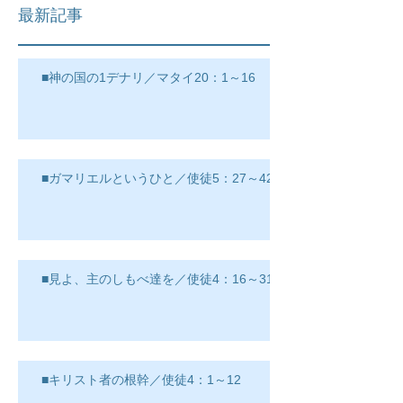
最新記事
■神の国の1デナリ／マタイ20：1～16
■ガマリエルというひと／使徒5：27～42
■見よ、主のしもべ達を／使徒4：16～31
■キリスト者の根幹／使徒4：1～12