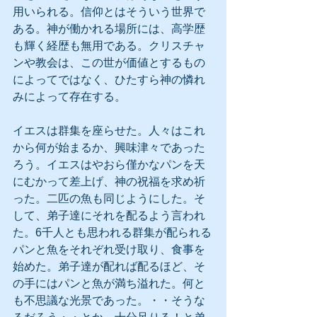
用いられる。信仰とはそういう世界で
ある。神が働かれる場所には、高学歴
も輝く経歴も無用である。クリスチャ
ンや教会は、この世が価値とするもの
によってではなく、ひたすら神の憐れ
みによって存在する。
イエスは群集を座らせた。人々はこれ
から何が始まるか、興味津々であった
ろう。イエスはやおら僅かなパンを天
にむかって差上げ、神の祝福を求め祈
った。二匹の魚も同じようにした。そ
して、弟子達にそれを配るよう言われ
た。6千人とも思われる群集が配られる
パンと魚をそれぞれ受け取り、食事を
始めた。弟子達が配れば配るほど、そ
の手にはパンと魚が満ち溢れた。何と
も不思議な光景であった。・・そうな