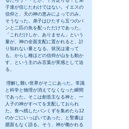
るだろう・・とか、十分足りる！と弟
子達が信じたわけではない。イエスの
信仰と、天の神の恵みによってのみ、
そうなった。弟子はひたすら五つのパ
ンと二匹の魚を配っただけであった。
「これだけしか、ありません」という
量が、神の全面支配に置かれると、計
り知れない量となる。状況は違って
も、からし種ほどの信仰が山をも動か
す、という主のみ言葉が実感として迫
る。
 理解し難い世界がそこにあった。常識
と科学と物理が消えてなくなった瞬間
であった。そこは創造主なる神と、一
人子の神がすべてを支配しておられ
た。食べ残したパンくずを集めたら12
のかごにいっぱいであった、と聖書は
臆面もなく語る。そう、神が働かれる