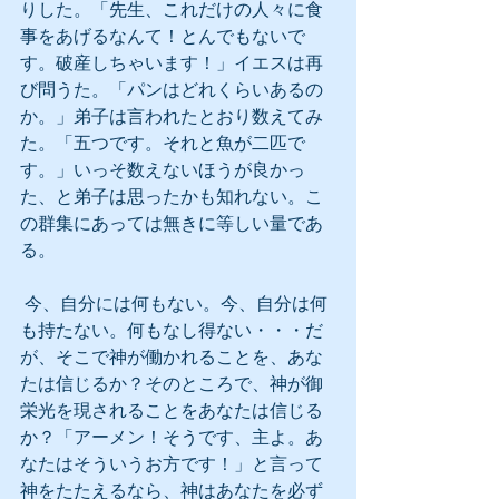
りした。「先生、これだけの人々に食
事をあげるなんて！とんでもないで
す。破産しちゃいます！」イエスは再
び問うた。「パンはどれくらいあるの
か。」弟子は言われたとおり数えてみ
た。「五つです。それと魚が二匹で
す。」いっそ数えないほうが良かっ
た、と弟子は思ったかも知れない。こ
の群集にあっては無きに等しい量であ
る。
 今、自分には何もない。今、自分は何
も持たない。何もなし得ない・・・だ
が、そこで神が働かれることを、あな
たは信じるか？そのところで、神が御
栄光を現されることをあなたは信じる
か？「アーメン！そうです、主よ。あ
なたはそういうお方です！」と言って
神をたたえるなら、神はあなたを必ず