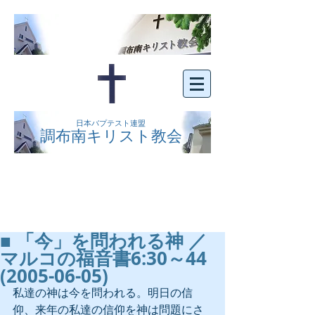
日本バプテスト連盟
調布南キリスト教会
京王線布田駅の南側にある、明るくオープン
な教会です。どなたでもご自由にお越し下さ
い。
■ 「今」を問われる神 ／
マルコの福音書6:30～44
(2005-06-05)
私達の神は今を問われる。明日の信
仰、来年の私達の信仰を神は問題にさ