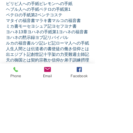
ピリピ人への手紙
ピレモンへの手紙
ヘブル人への手紙
ペテロの手紙第1
ペテロの手紙第2
ペンテコステ
マタイの福音書
マラキ書
マルコの福音書
ミカ書
モーセ
ヨシュア記
ヨセフ
ヨナ書
ヨハネ13章
ヨハネの手紙第1
ヨハネの福音書
ヨハネの黙示録
ヨブ記
リバイバル
ルカの福音書
ルツ記
レビ記
ローマ人への手紙
人生
人間とは
伝道者の書
使徒の働き
信仰とは
出エジプト記
創世記
十字架の力
受難週
士師記
天の御国とは
契約
宗教か信仰か
弟子訓練
摂理
新約聖書
旧約聖書
民数記
生き様
申命記
神とは
神と人
第1サムエル記
第1列王記
第1歴代誌
Phone
Email
Facebook
第2サムエル記
第2列王記
第2歴代誌
箴言
詩篇
ソーシャルメディア