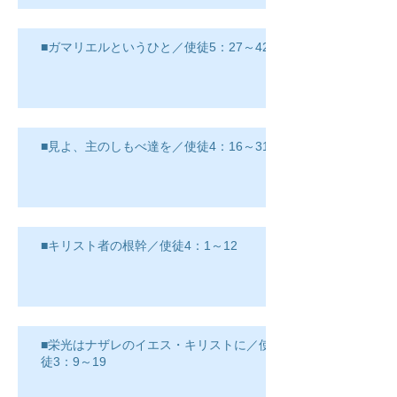
■ガマリエルというひと／使徒5：27～42
■見よ、主のしもべ達を／使徒4：16～31
■キリスト者の根幹／使徒4：1～12
■栄光はナザレのイエス・キリストに／使
徒3：9～19