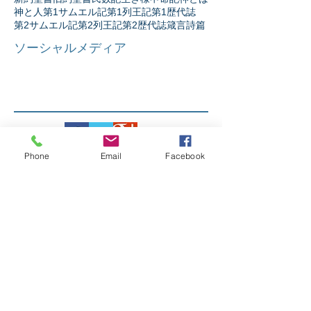
神と人
第1サムエル記
第1列王記
第1歴代誌
第2サムエル記
第2列王記
第2歴代誌
箴言
詩篇
ソーシャルメディア
Phone
Email
Facebook