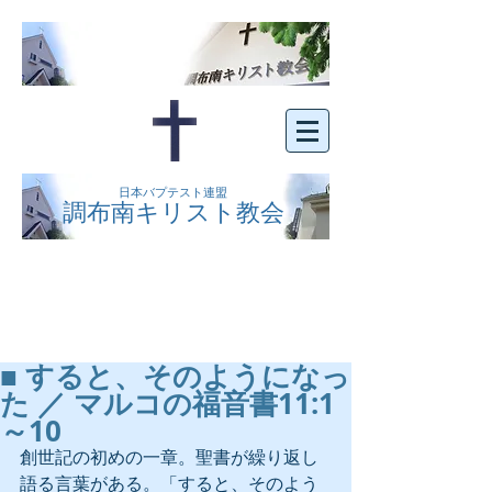
日本バプテスト連盟
調布南キリスト教会
京王線布田駅の南側にある、明るくオープン
な教会です。どなたでもご自由にお越し下さ
い。
■ すると、そのようになっ
た ／ マルコの福音書11:1
～10
創世記の初めの一章。聖書が繰り返し
語る言葉がある。「すると、そのよう