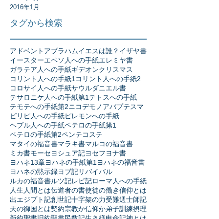
2016年1月
タグから検索
アドベント
アブラハム
イエスは誰？
イザヤ書
イースター
エペソ人への手紙
エレミヤ書
ガラテア人への手紙
ギデオン
クリスマス
コリント人への手紙1
コリント人への手紙2
コロサイ人への手紙
サウル
ダニエル書
テサロニケ人への手紙第1
テトスへの手紙
テモテへの手紙第2
ニコデモ
ノア
バプテスマ
ピリピ人への手紙
ピレモンへの手紙
ヘブル人への手紙
ペテロの手紙第1
ペテロの手紙第2
ペンテコステ
マタイの福音書
マラキ書
マルコの福音書
ミカ書
モーセ
ヨシュア記
ヨセフ
ヨナ書
ヨハネ13章
ヨハネの手紙第1
ヨハネの福音書
ヨハネの黙示録
ヨブ記
リバイバル
ルカの福音書
ルツ記
レビ記
ローマ人への手紙
人生
人間とは
伝道者の書
使徒の働き
信仰とは
出エジプト記
創世記
十字架の力
受難週
士師記
天の御国とは
契約
宗教か信仰か
弟子訓練
摂理
新約聖書
旧約聖書
民数記
生き様
申命記
神とは