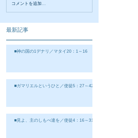
コメントを追加…
最新記事
■神の国の1デナリ／マタイ20：1～16
■ガマリエルというひと／使徒5：27～42
■見よ、主のしもべ達を／使徒4：16～31