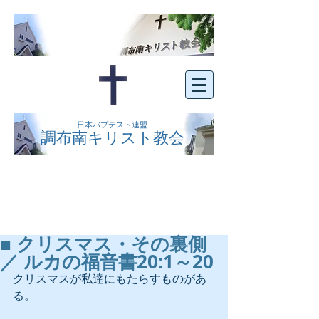
日本バプテスト連盟
調布南キリスト教会
京王線布田駅の南側にある、明るくオープン
な教会です。どなたでもご自由にお越し下さ
い。
■ クリスマス・その裏側
／ ルカの福音書20:1～20
クリスマスが私達にもたらすものがあ
る。