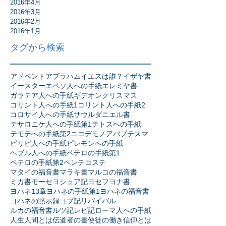
2016年4月
2016年3月
2016年2月
2016年1月
タグから検索
アドベント
アブラハム
イエスは誰？
イザヤ書
イースター
エペソ人への手紙
エレミヤ書
ガラテア人への手紙
ギデオン
クリスマス
コリント人への手紙1
コリント人への手紙2
コロサイ人への手紙
サウル
ダニエル書
テサロニケ人への手紙第1
テトスへの手紙
テモテへの手紙第2
ニコデモ
ノア
バプテスマ
ピリピ人への手紙
ピレモンへの手紙
ヘブル人への手紙
ペテロの手紙第1
ペテロの手紙第2
ペンテコステ
マタイの福音書
マラキ書
マルコの福音書
ミカ書
モーセ
ヨシュア記
ヨセフ
ヨナ書
ヨハネ13章
ヨハネの手紙第1
ヨハネの福音書
ヨハネの黙示録
ヨブ記
リバイバル
ルカの福音書
ルツ記
レビ記
ローマ人への手紙
人生
人間とは
伝道者の書
使徒の働き
信仰とは