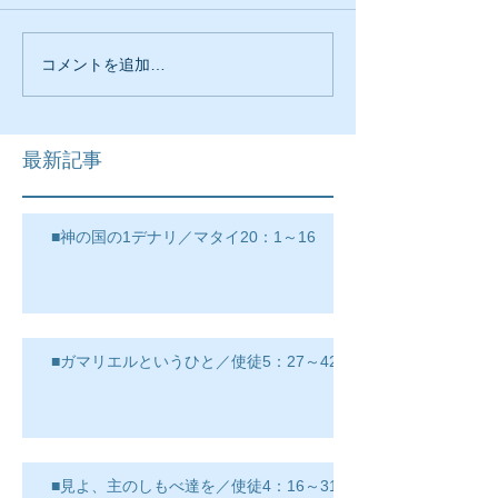
コメントを追加…
最新記事
■神の国の1デナリ／マタイ20：1～16
■ガマリエルというひと／使徒5：27～42
■見よ、主のしもべ達を／使徒4：16～31