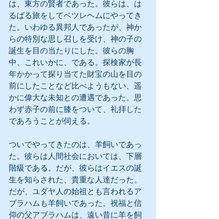
は、東方の賢者であった。彼らは、は
るばる旅をしてベツレヘムにやってき
た。いわゆる異邦人であったが、神か
らの特別な思し召しを受け、神の子の
誕生を目の当たりにした。彼らの胸
中、これいかに、である。探検家が長
年かかって探り当てた財宝の山を目の
前にしたことなど比べようもない、遥
かに偉大な未知との遭遇であった。思
わず赤子の前に膝をついて、礼拝した
であろうことが伺える。
ついでやってきたのは、羊飼いであっ
た。彼らは人間社会においては、下層
階級である。だが、彼らはイエスの誕
生を知らされた、貴重な人達だった。
だが、ユダヤ人の始祖とも言われるア
ブラハムも羊飼いであった。祝福と信
仰の父アブラハムは、遠い昔に羊を飼