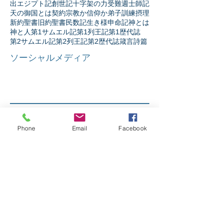
出エジプト記
創世記
十字架の力
受難週
士師記
天の御国とは
契約
宗教か信仰か
弟子訓練
摂理
新約聖書
旧約聖書
民数記
生き様
申命記
神とは
神と人
第1サムエル記
第1列王記
第1歴代誌
第2サムエル記
第2列王記
第2歴代誌
箴言
詩篇
ソーシャルメディア
Phone
Email
Facebook