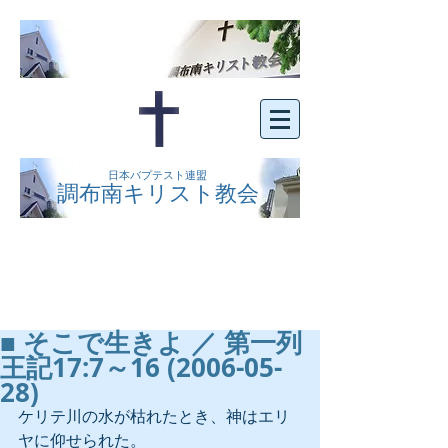
日本バプテスト連盟
調布南キリスト教会
京王線布田駅の南側にある、明るくオープン
な教会です。どなたでもご自由にお越し下さ
い。
■ そこで生きよ ／ 第一列
王記17:7～16 (2006-05-
28)
ケリテ川の水が枯れたとき、神はエリ
ヤに仰せられた。