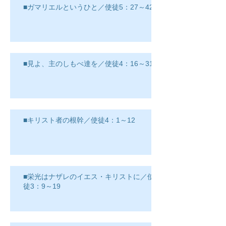
■ガマリエルというひと／使徒5：27～42
■見よ、主のしもべ達を／使徒4：16～31
■キリスト者の根幹／使徒4：1～12
■栄光はナザレのイエス・キリストに／使
徒3：9～19