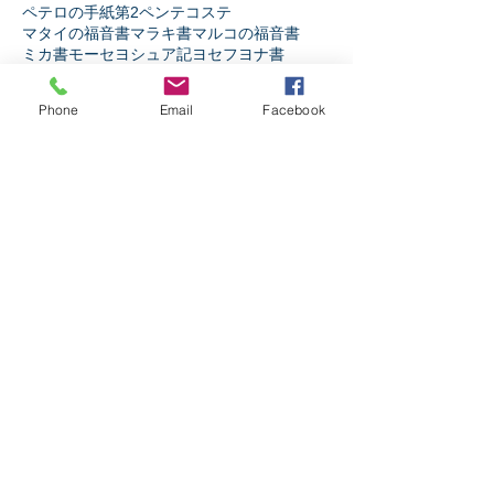
ペテロの手紙第2
ペンテコステ
マタイの福音書
マラキ書
マルコの福音書
ミカ書
モーセ
ヨシュア記
ヨセフ
ヨナ書
ヨハネ13章
ヨハネの手紙第1
ヨハネの福音書
ヨハネの黙示録
ヨブ記
リバイバル
Phone
Email
Facebook
ルカの福音書
ルツ記
レビ記
ローマ人への手紙
人生
人間とは
伝道者の書
使徒の働き
信仰とは
出エジプト記
創世記
十字架の力
受難週
士師記
天の御国とは
契約
宗教か信仰か
弟子訓練
摂理
新約聖書
旧約聖書
民数記
生き様
申命記
神とは
神と人
第1サムエル記
第1列王記
第1歴代誌
第2サムエル記
第2列王記
第2歴代誌
箴言
詩篇
ソーシャルメディア