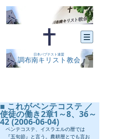
日本バプテスト連盟
調布南キリスト教会
京王線布田駅の南側にある、明るくオープン
な教会です。どなたでもご自由にお越し下さ
い。
■ これがペンテコステ ／
使徒の働き2章1～8、36～
42 (2006-06-04)
ペンテコステ、イスラエルの暦では
『五旬節』と言う。農耕暦とでも言お