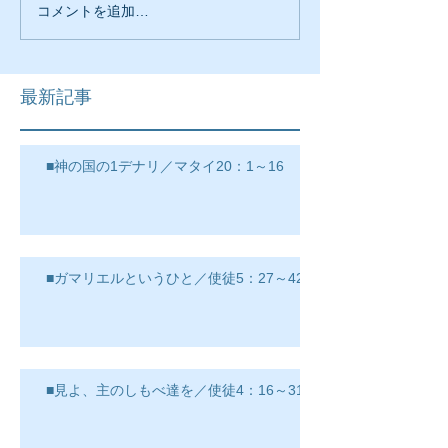
コメントを追加…
最新記事
■神の国の1デナリ／マタイ20：1～16
■ガマリエルというひと／使徒5：27～42
■見よ、主のしもべ達を／使徒4：16～31