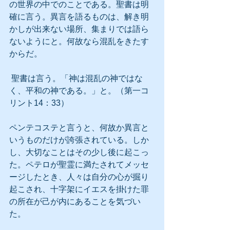
の世界の中でのことである。聖書は明
確に言う。異言を語るものは、解き明
かしが出来ない場所、集まりでは語ら
ないようにと。何故なら混乱をきたす
からだ。
 聖書は言う。「神は混乱の神ではな
く、平和の神である。」と。（第一コ
リント14：33）
ペンテコステと言うと、何故か異言と
いうものだけが誇張されている。しか
し、大切なことはその少し後に起こっ
た。ペテロが聖霊に満たされてメッセ
ージしたとき、人々は自分の心が掘り
起こされ、十字架にイエスを掛けた罪
の所在が己が内にあることを気づい
た。