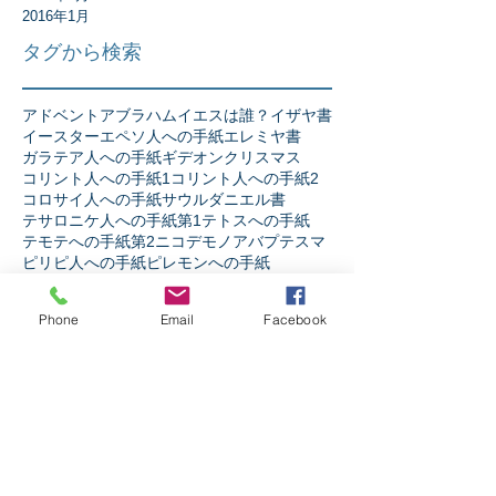
2016年1月
タグから検索
アドベント
アブラハム
イエスは誰？
イザヤ書
イースター
エペソ人への手紙
エレミヤ書
ガラテア人への手紙
ギデオン
クリスマス
コリント人への手紙1
コリント人への手紙2
コロサイ人への手紙
サウル
ダニエル書
テサロニケ人への手紙第1
テトスへの手紙
テモテへの手紙第2
ニコデモ
ノア
バプテスマ
ピリピ人への手紙
ピレモンへの手紙
ヘブル人への手紙
ペテロの手紙第1
ペテロの手紙第2
ペンテコステ
Phone
Email
Facebook
マタイの福音書
マラキ書
マルコの福音書
ミカ書
モーセ
ヨシュア記
ヨセフ
ヨナ書
ヨハネ13章
ヨハネの手紙第1
ヨハネの福音書
ヨハネの黙示録
ヨブ記
リバイバル
ルカの福音書
ルツ記
レビ記
ローマ人への手紙
人生
人間とは
伝道者の書
使徒の働き
信仰とは
出エジプト記
創世記
十字架の力
受難週
士師記
天の御国とは
契約
宗教か信仰か
弟子訓練
摂理
新約聖書
旧約聖書
民数記
生き様
申命記
神とは