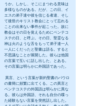
うか。しかし、そこにまつわる意味は
多様なものがある。だが、この日、イ
エスの弟子達や彼を信じる者達、そし
て後世のキリスト教会にとって忘れる
ことの出来ない事件が起こった。故に
教会はその日を覚えるためにペンテコ
ステの日、と呼ぶ。その日、聖霊なる
神は火のような舌をもって弟子達一人
一人にくだったと聖書は語る。すると
不思議なことが展開した。彼らは他国
の言葉で互いに話し出した、とある。
その言葉は明らかに外国語であった。
 異言、という言葉が新約聖書のパウロ
の書簡に頻繁に出てくる。この異言と
ペンテコステの外国語は明らかに異な
る。彼らは外国語、それも自分の喋っ
た経験もない言葉を突然話し出した。