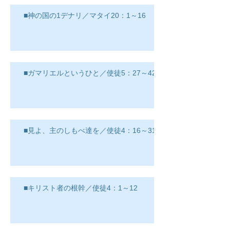
■神の国の1デナリ／マタイ20：1～16
■ガマリエルというひと／使徒5：27～42
■見よ、主のしもべ達を／使徒4：16～31
■キリスト者の根幹／使徒4：1～12