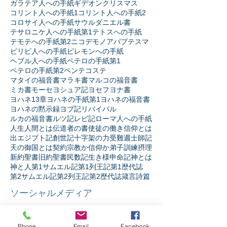
ガラテア人への手紙
ギデオン
クリスマス
コリント人への手紙1
コリント人への手紙2
コロサイ人への手紙
サウル
ダニエル書
テサロニケ人への手紙第1
テトスへの手紙
テモテへの手紙第2
ニコデモ
ノア
バプテスマ
ピリピ人への手紙
ピレモンへの手紙
ヘブル人への手紙
ペテロの手紙第1
ペテロの手紙第2
ペンテコステ
マタイの福音書
マラキ書
マルコの福音書
ミカ書
モーセ
ヨシュア記
ヨセフ
ヨナ書
ヨハネ13章
ヨハネの手紙第1
ヨハネの福音書
ヨハネの黙示録
ヨブ記
リバイバル
ルカの福音書
ルツ記
レビ記
ローマ人への手紙
人生
人間とは
伝道者の書
使徒の働き
信仰とは
出エジプト記
創世記
十字架の力
受難週
士師記
天の御国とは
契約
宗教か信仰か
弟子訓練
摂理
新約聖書
旧約聖書
民数記
生き様
申命記
神とは
神と人
第1サムエル記
第1列王記
第1歴代誌
第2サムエル記
第2列王記
第2歴代誌
箴言
詩篇
ソーシャルメディア
Phone
Email
Facebook