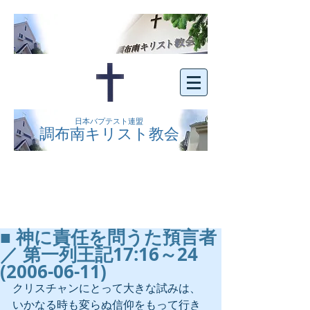
日本バプテスト連盟
調布南キリスト教会
京王線布田駅の南側にある、明るくオープン
な教会です。どなたでもご自由にお越し下さ
い。
■ 神に責任を問うた預言者
／ 第一列王記17:16～24
(2006-06-11)
クリスチャンにとって大きな試みは、
いかなる時も変らぬ信仰をもって行き