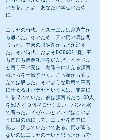
の方を。人よ、あなたの幸せのため
に。
エリヤの時代、イスラエルは創造主か
ら離れた。そのため、天の雨の扉は閉
じられ、中東の川や湖から水が消え
た。その時代、およそBC860年頃、王
も国民も偶像礼拝を好んだ。イゼベル
と言う王の妻は、創造主に仕える預言
者たちを一掃すべく、片っ端から捕ま
えては殺した。そのような環境で王宮
に仕えるオバデヤという人は、非常に
神を畏れていた。彼は預言者たち100人
を50人ずつ洞穴にかくまい、パンと水
で養った。イゼベルとアハブはこのよ
うに目の仇にして、エリヤを国中に手
配し、捜していたのである。雨が降ら
ないのはエリヤのせいと思ったからで