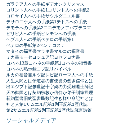
ガラテア人への手紙
ギデオン
クリスマス
コリント人への手紙1
コリント人への手紙2
コロサイ人への手紙
サウル
ダニエル書
テサロニケ人への手紙第1
テトスへの手紙
テモテへの手紙第2
ニコデモ
ノア
バプテスマ
ピリピ人への手紙
ピレモンへの手紙
ヘブル人への手紙
ペテロの手紙第1
ペテロの手紙第2
ペンテコステ
マタイの福音書
マラキ書
マルコの福音書
ミカ書
モーセ
ヨシュア記
ヨセフ
ヨナ書
ヨハネ13章
ヨハネの手紙第1
ヨハネの福音書
ヨハネの黙示録
ヨブ記
リバイバル
ルカの福音書
ルツ記
レビ記
ローマ人への手紙
人生
人間とは
伝道者の書
使徒の働き
信仰とは
出エジプト記
創世記
十字架の力
受難週
士師記
天の御国とは
契約
宗教か信仰か
弟子訓練
摂理
新約聖書
旧約聖書
民数記
生き様
申命記
神とは
神と人
第1サムエル記
第1列王記
第1歴代誌
第2サムエル記
第2列王記
第2歴代誌
箴言
詩篇
ソーシャルメディア