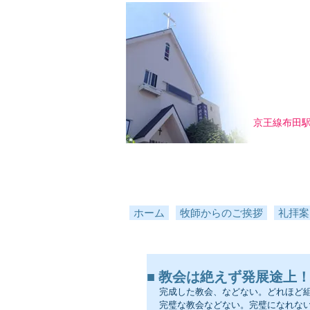
京王線布田
ホーム
牧師からのご挨拶
礼拝案
■ 教会は絶えず発展途上！ ／ 
完成した教会、などない。どれほど
完璧な教会などない。完璧になれな