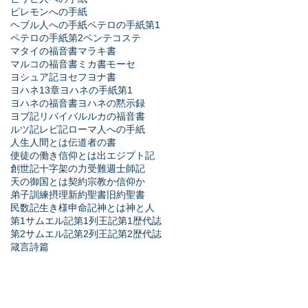
ピレモンへの手紙
ヘブル人への手紙
ペテロの手紙第1
ペテロの手紙第2
ペンテコステ
マタイの福音書
マラキ書
マルコの福音書
ミカ書
モーセ
ヨシュア記
ヨセフ
ヨナ書
ヨハネ13章
ヨハネの手紙第1
ヨハネの福音書
ヨハネの黙示録
ヨブ記
リバイバル
ルカの福音書
ルツ記
レビ記
ローマ人への手紙
人生
人間とは
伝道者の書
使徒の働き
信仰とは
出エジプト記
創世記
十字架の力
受難週
士師記
天の御国とは
契約
宗教か信仰か
弟子訓練
摂理
新約聖書
旧約聖書
民数記
生き様
申命記
神とは
神と人
第1サムエル記
第1列王記
第1歴代誌
第2サムエル記
第2列王記
第2歴代誌
箴言
詩篇