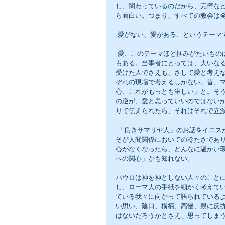
し、関わっているのだから、完璧な
ら面白い。つまり、すべての教会は
 愛がない、愛がある、というテーマ
 愛、このテーマほど掴みがたいものはない。ある場合、ほんの一言が誰かを立ち直らせたり、力づけること
もある。当事者にとっては、大いな
受けた人でさえも、さして愛と考え
ぞれの現場で考えるしかない。昔、
心、これがもっとも淋しい」と。そ
の逆が、愛と思っていいのではない
りで伝えられたら、それはそれで立
 「良きサマリヤ人」のお話をイエスがされている。あそこでイエスが私達に教えたかったことは、無関心こ
そが人間関係においての冷たさであ
心がなくなったら、どんなに温かい
への関心」かも知れない。
パウロは神を神としない人々のこと
し、ローマ人の手紙を細かく考えて
ている我々に向かって語られている
い思い、陰口、横柄、高慢、親に反
はないだろうかとさえ、思ってしま