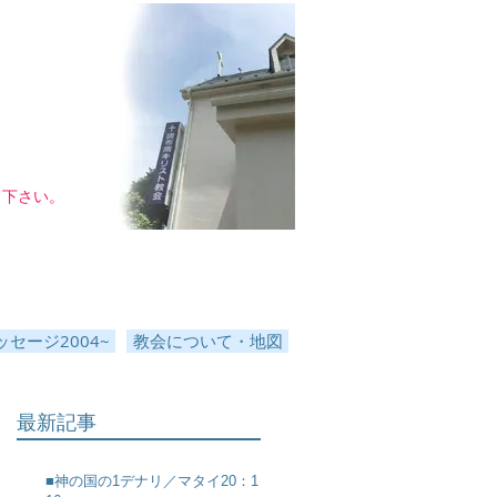
し下さい。
セージ2004~
教会について・地図
最新記事
■神の国の1デナリ／マタイ20：1～