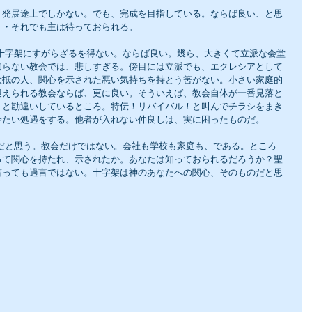
、発展途上でしかない。でも、完成を目指している。ならば良い、と思
・・それでも主は待っておられる。
知らない教会では、悲しすぎる。傍目には立派でも、エクレシアとして
大抵の人、関心を示された悪い気持ちを持とう筈がない。小さい家庭的
迎えられる教会ならば、更に良い。そういえば、教会自体が一番見落と
、と勘違いしているところ。特伝！リバイバル！と叫んでチラシをまき
冷たい処遇をする。他者が入れない仲良しは、実に困ったものだ。
って関心を持たれ、示されたか。あなたは知っておられるだろうか？聖
言っても過言ではない。十字架は神のあなたへの関心、そのものだと思