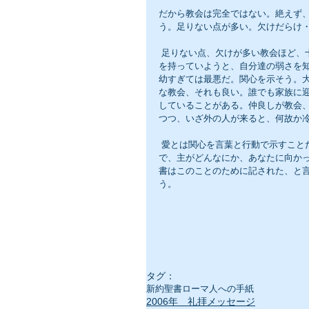
だから教会は完全ではない。絶えず
う。足りない点が多い。欠けだらけ
 足りない点、欠けが多い教会ほど、十字架にすがらざるを得ない。ならば良い。幾ら、大きくて立派な会堂
を持っていようと、自分達の弱さを
幼すぎては最悪だ。関心を示そう。
な教会、それも良い。誰でも家族に
していることがある。仲良しが教会
つつ、いざ外の人が来ると、何故か
 愛とは関心を言葉と行動で示すことだと思う。教会だけではない。会社も学校も家庭も、である。ところ
で、主がどんなにか、あなたに向か
書はこのことのために記された、と
う。
タグ：
新約聖書
ローマ人への手紙
2006年 礼拝メッセージ