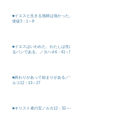
■イエスと生きる漁師は強かった／
使徒3：1～9
■イエスはいわれた、わたしは生け
るパンである。／ヨハネ6：41～51
■終わりがあって始まりがある／マ
ルコ12：13～27
■キリスト者の宝／ルカ12：32～40