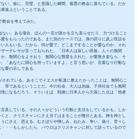
どない。仮に、完璧、と意識した瞬間、最悪の教会に落ちている。だか
発展途上ということである。
で教会を考えてみた。
る愛をもらったのである。また別のケースでは、身の回りに及ぶ世話を
ない人もいる。だから、何が愛で、どこまですることが愛なのか、それ
マザーテレサが言っておられた。「日本人は寂しい民族。人々の無関
うか、無関心をよそおう、無関心な態度をされた、が愛無き姿なら、そ
か。「あなたに関心を持っていますよ」と言う思いが、言葉なり行動な
派な愛の示しである。
り、罪であるということだ。今の社会、大人は勿論、子供社会でも無関
環境になるだろう。そういえば、戦後に日本人から欠落した点は「他者
に言及している。その人々がどういう行動と生活をしているかも。しか
いくと、クリスチャンにさえ当てはまることが随分とある。神を神とし
ようにさえ、思える。むさぼりや憎しみ、ねたみ、争い、偽り、苦々し
抗・・・もしかしたら、パウロはクリスチャンに対して語っているので
う。