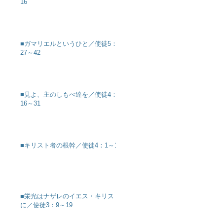
16
■ガマリエルというひと／使徒5：
27～42
■見よ、主のしもべ達を／使徒4：
16～31
■キリスト者の根幹／使徒4：1～12
■栄光はナザレのイエス・キリスト
に／使徒3：9～19