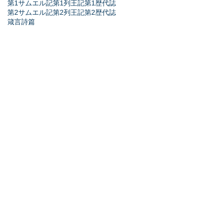
第1サムエル記
第1列王記
第1歴代誌
第2サムエル記
第2列王記
第2歴代誌
箴言
詩篇