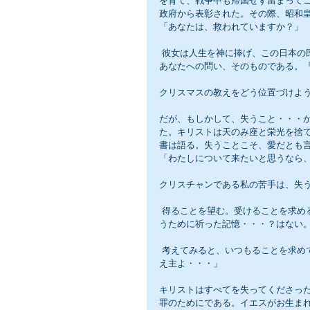
を育て、戦争中も帰国せず留まって
政府から表彰された。その際、昭和
「あなたは、救われていますか？」
 彼女は人生を神に捧げ、この日本の民のために時間と労力を捧げつくした。彼女の問いは、キリストからの
あなたへの問い、そのものである。
クリスマスの教えをどう位置づけよ
だが、もしかして、失うこと・・・
た。キリストは天のみ座と栄光を捨
書は語る。失うことこそ、愛だとも
「わたしについて来たいと思うなら
クリスチャンである私の苦手は、失
 得ることを望む。受けることを求める。与えられることに喜びがある。そのためには日夜祈る。しかし、失
うために祈った記憶・・・？はない
 考えてみると、いつもることを求めていた。「祝福をください。癒してください。覚えてください。恵み給
え主よ・・・」
キリストはすべてを失ってくださっ
罪のためにである。イエスがお生ま