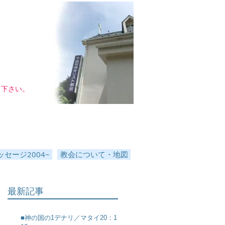
し下さい。
セージ2004~
教会について・地図
最新記事
■神の国の1デナリ／マタイ20：1～