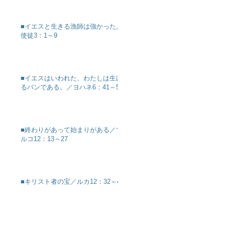
■イエスと生きる漁師は強かった／
使徒3：1～9
■イエスはいわれた、わたしは生け
るパンである。／ヨハネ6：41～51
■終わりがあって始まりがある／マ
ルコ12：13～27
■キリスト者の宝／ルカ12：32～40