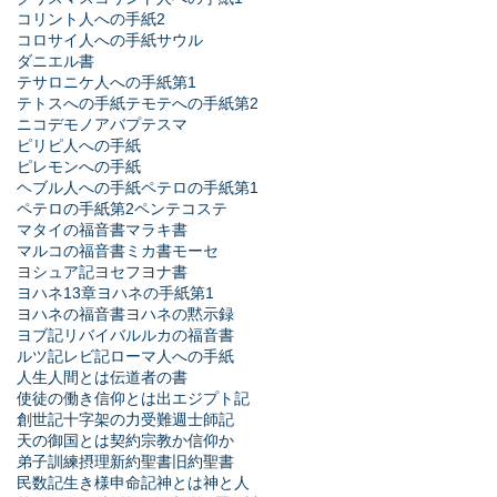
コリント人への手紙2
コロサイ人への手紙
サウル
ダニエル書
テサロニケ人への手紙第1
テトスへの手紙
テモテへの手紙第2
ニコデモ
ノア
バプテスマ
ピリピ人への手紙
ピレモンへの手紙
ヘブル人への手紙
ペテロの手紙第1
ペテロの手紙第2
ペンテコステ
マタイの福音書
マラキ書
マルコの福音書
ミカ書
モーセ
ヨシュア記
ヨセフ
ヨナ書
ヨハネ13章
ヨハネの手紙第1
ヨハネの福音書
ヨハネの黙示録
ヨブ記
リバイバル
ルカの福音書
ルツ記
レビ記
ローマ人への手紙
人生
人間とは
伝道者の書
使徒の働き
信仰とは
出エジプト記
創世記
十字架の力
受難週
士師記
天の御国とは
契約
宗教か信仰か
弟子訓練
摂理
新約聖書
旧約聖書
民数記
生き様
申命記
神とは
神と人