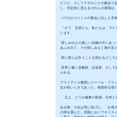
ピリピ、そしてテサロニケの教会で
し、否定的に思えるそれらの環境は
パウロがコリントの教会に出した手
 『さて、兄弟たち。私たちは、マケドニヤの諸教会に与えられた神の恵みを、あなたがたに知らせようと思
います。
 苦しみゆえの激しい試練の中にあっても、彼らの満ちあふれる喜びは、その極度の貧しさにもかかわらず、
あふれ出て、その惜しみなく施す富
 実に彼らは失うことを恐れるどころ
 世界に働く宣教師、伝道者、そして彼らを派遣する教会、何よりもすべてのところで働かれるキリストがお
られる。
アライアンス教団にメーベル・フラ
女が幼いときであった。毎朝祈る母
 「主よ、どうか極東の島国、日本
ある朝、少女は母に告げた。「お母
の国を選んだ。四国においてキリス