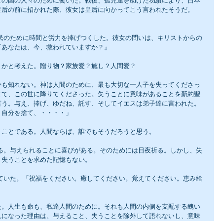
この国の人々のために働いた。戦後、孤児達を助けた功績により、日本
皇后の前に招かれた際、彼女は皇后に向かってこう言われたそうだ。
『あなたは、今、救われていますか？』
うかと考えた。贈り物？家族愛？施し？人間愛？
かも知れない。神は人間のために、最も大切な一人子を失ってくださっ
てて、この世に降りてくださった。失うことに意味があることを新約聖
言う。与え、捧げ、ゆだね、託す、そしてイエスは弟子達に言われた。
、自分を捨て、・・・・」
うことである。人間ならば、誰でもそうだろうと思う。
。失うことを求めた記憶もない。
た。人生も命も、私達人間のために。それも人間の内側を支配する醜い
れになった理由は、与えること、失うことを除外して語れないし、意味