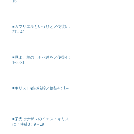
16
■ガマリエルというひと／使徒5：
27～42
■見よ、主のしもべ達を／使徒4：
16～31
■キリスト者の根幹／使徒4：1～12
■栄光はナザレのイエス・キリスト
に／使徒3：9～19