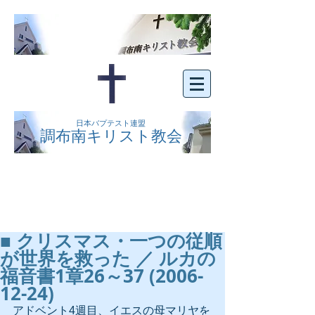
日本バプテスト連盟
調布南キリスト教会
京王線布田駅の南側にある、明るくオープン
な教会です。どなたでもご自由にお越し下さ
い。
■ クリスマス・一つの従順
が世界を救った ／ ルカの
福音書1章26～37 (2006-
12-24)
アドベント4週目、イエスの母マリヤを