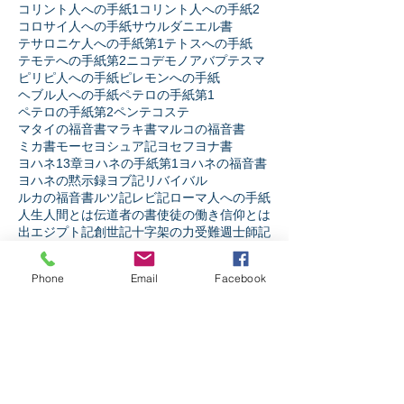
コリント人への手紙1
コリント人への手紙2
コロサイ人への手紙
サウル
ダニエル書
テサロニケ人への手紙第1
テトスへの手紙
テモテへの手紙第2
ニコデモ
ノア
バプテスマ
ピリピ人への手紙
ピレモンへの手紙
ヘブル人への手紙
ペテロの手紙第1
ペテロの手紙第2
ペンテコステ
マタイの福音書
マラキ書
マルコの福音書
ミカ書
モーセ
ヨシュア記
ヨセフ
ヨナ書
ヨハネ13章
ヨハネの手紙第1
ヨハネの福音書
ヨハネの黙示録
ヨブ記
リバイバル
ルカの福音書
ルツ記
レビ記
ローマ人への手紙
人生
人間とは
伝道者の書
使徒の働き
信仰とは
出エジプト記
創世記
十字架の力
受難週
士師記
天の御国とは
契約
宗教か信仰か
弟子訓練
摂理
新約聖書
旧約聖書
民数記
生き様
申命記
神とは
Phone
Email
Facebook
神と人
第1サムエル記
第1列王記
第1歴代誌
第2サムエル記
第2列王記
第2歴代誌
箴言
詩篇
ソーシャルメディア