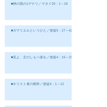
■神の国の1デナリ／マタイ20：1～16
■ガマリエルというひと／使徒5：27～42
■見よ、主のしもべ達を／使徒4：16～31
■キリスト者の根幹／使徒4：1～12