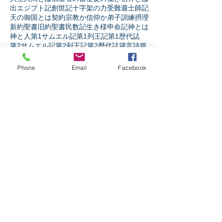
出エジプト記
創世記
十字架の力
受難週
士師記
天の御国とは
契約
宗教か信仰か
弟子訓練
摂理
新約聖書
旧約聖書
民数記
生き様
申命記
神とは
神と人
第1サムエル記
第1列王記
第1歴代誌
第2サムエル記
第2列王記
第2歴代誌
箴言
詩篇
ソーシャルメディア
Phone
Email
Facebook