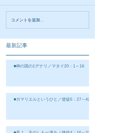
コメントを追加…
最新記事
■神の国の1デナリ／マタイ20：1～16
■ガマリエルというひと／使徒5：27～42
■見よ、主のしもべ達を／使徒4：16～31