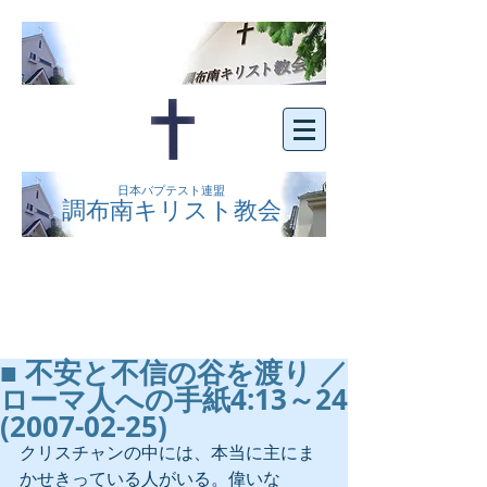
日本バプテスト連盟
調布南キリスト教会
京王線布田駅の南側にある、明るくオープン
な教会です。どなたでもご自由にお越し下さ
い。
■ 不安と不信の谷を渡り ／
ローマ人への手紙4:13～24
(2007-02-25)
クリスチャンの中には、本当に主にま
かせきっている人がいる。偉いな