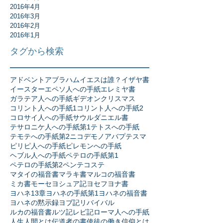
2016年4月
2016年3月
2016年2月
2016年1月
タグから検索
アドベント
アブラハム
イエスは誰？
イザヤ書
イースター
エペソ人への手紙
エレミヤ書
ガラテア人への手紙
ギデオン
クリスマス
コリント人への手紙1
コリント人への手紙2
コロサイ人への手紙
サウル
ダニエル書
テサロニケ人への手紙第1
テトスへの手紙
テモテへの手紙第2
ニコデモ
ノア
バプテスマ
ピリピ人への手紙
ピレモンへの手紙
ヘブル人への手紙
ペテロの手紙第1
ペテロの手紙第2
ペンテコステ
マタイの福音書
マラキ書
マルコの福音書
ミカ書
モーセ
ヨシュア記
ヨセフ
ヨナ書
ヨハネ13章
ヨハネの手紙第1
ヨハネの福音書
ヨハネの黙示録
ヨブ記
リバイバル
ルカの福音書
ルツ記
レビ記
ローマ人への手紙
人生
人間とは
伝道者の書
使徒の働き
信仰とは