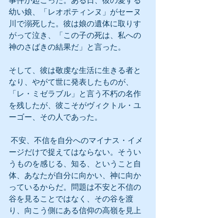
事件が起こった。ある日、彼の愛する
幼い娘、「レオポティンヌ」がセーヌ
川で溺死した。彼は娘の遺体に取りす
がって泣き、「この子の死は、私への
神のさばきの結果だ」と言った。
そして、彼は敬虔な生活に生きる者と
なり、やがて世に発表したものが、
「レ・ミゼラブル」と言う不朽の名作
を残したが、彼こそがヴィクトル・ユ
ーゴー、その人であった。
 不安、不信を自分へのマイナス・イメ
ージだけで捉えてはならない。そうい
うものを感じる、知る、ということ自
体、あなたが自分に向かい、神に向か
っているからだ。問題は不安と不信の
谷を見ることではなく、その谷を渡
り、向こう側にある信仰の高嶺を見上