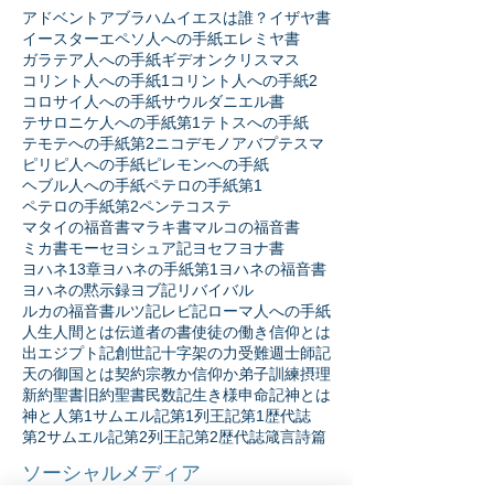
アドベント
アブラハム
イエスは誰？
イザヤ書
イースター
エペソ人への手紙
エレミヤ書
ガラテア人への手紙
ギデオン
クリスマス
コリント人への手紙1
コリント人への手紙2
コロサイ人への手紙
サウル
ダニエル書
テサロニケ人への手紙第1
テトスへの手紙
テモテへの手紙第2
ニコデモ
ノア
バプテスマ
ピリピ人への手紙
ピレモンへの手紙
ヘブル人への手紙
ペテロの手紙第1
ペテロの手紙第2
ペンテコステ
マタイの福音書
マラキ書
マルコの福音書
ミカ書
モーセ
ヨシュア記
ヨセフ
ヨナ書
ヨハネ13章
ヨハネの手紙第1
ヨハネの福音書
ヨハネの黙示録
ヨブ記
リバイバル
ルカの福音書
ルツ記
レビ記
ローマ人への手紙
人生
人間とは
伝道者の書
使徒の働き
信仰とは
出エジプト記
創世記
十字架の力
受難週
士師記
天の御国とは
契約
宗教か信仰か
弟子訓練
摂理
新約聖書
旧約聖書
民数記
生き様
申命記
神とは
神と人
第1サムエル記
第1列王記
第1歴代誌
第2サムエル記
第2列王記
第2歴代誌
箴言
詩篇
ソーシャルメディア