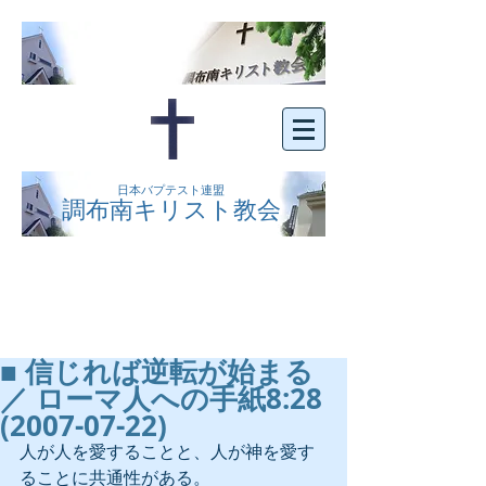
日本バプテスト連盟
調布南キリスト教会
京王線布田駅の南側にある、明るくオープン
な教会です。どなたでもご自由にお越し下さ
い。
■ 信じれば逆転が始まる
／ ローマ人への手紙8:28
(2007-07-22)
人が人を愛することと、人が神を愛す
ることに共通性がある。