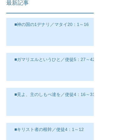
最新記事
■神の国の1デナリ／マタイ20：1～16
■ガマリエルというひと／使徒5：27～42
■見よ、主のしもべ達を／使徒4：16～31
■キリスト者の根幹／使徒4：1～12