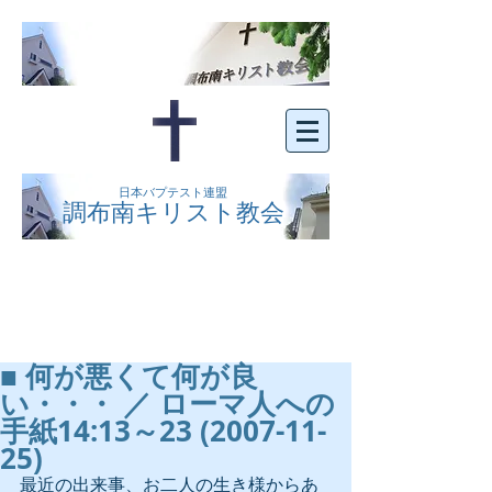
日本バプテスト連盟
調布南キリスト教会
京王線布田駅の南側にある、明るくオープン
な教会です。どなたでもご自由にお越し下さ
い。
■ 何が悪くて何が良
い・・・ ／ ローマ人への
手紙14:13～23 (2007-11-
25)
最近の出来事、お二人の生き様からあ