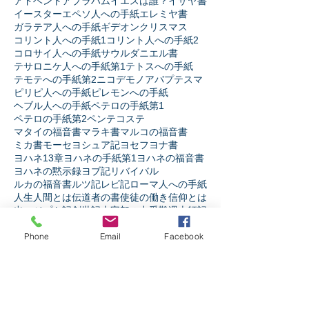
アドベント
アブラハム
イエスは誰？
イザヤ書
イースター
エペソ人への手紙
エレミヤ書
ガラテア人への手紙
ギデオン
クリスマス
コリント人への手紙1
コリント人への手紙2
コロサイ人への手紙
サウル
ダニエル書
テサロニケ人への手紙第1
テトスへの手紙
テモテへの手紙第2
ニコデモ
ノア
バプテスマ
ピリピ人への手紙
ピレモンへの手紙
ヘブル人への手紙
ペテロの手紙第1
ペテロの手紙第2
ペンテコステ
マタイの福音書
マラキ書
マルコの福音書
ミカ書
モーセ
ヨシュア記
ヨセフ
ヨナ書
ヨハネ13章
ヨハネの手紙第1
ヨハネの福音書
ヨハネの黙示録
ヨブ記
リバイバル
ルカの福音書
ルツ記
レビ記
ローマ人への手紙
人生
人間とは
伝道者の書
使徒の働き
信仰とは
出エジプト記
創世記
十字架の力
受難週
士師記
天の御国とは
契約
宗教か信仰か
弟子訓練
摂理
Phone
Email
Facebook
新約聖書
旧約聖書
民数記
生き様
申命記
神とは
神と人
第1サムエル記
第1列王記
第1歴代誌
第2サムエル記
第2列王記
第2歴代誌
箴言
詩篇
ソーシャルメディア