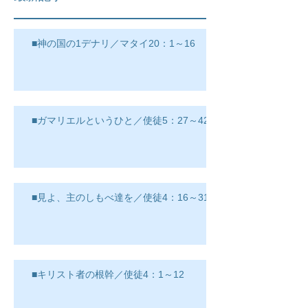
■神の国の1デナリ／マタイ20：1～16
■ガマリエルというひと／使徒5：27～42
■見よ、主のしもべ達を／使徒4：16～31
■キリスト者の根幹／使徒4：1～12