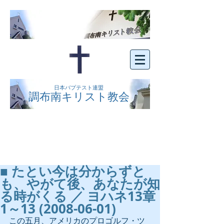
日本バプテスト連盟
調布南キリスト教会
京王線布田駅の南側にある、明るくオープン
な教会です。どなたでもご自由にお越し下さ
い。
■ たとい今は分からずと
も、やがて後、あなたが知
る時がくる ／ ヨハネ13章
1～13 (2008-06-01)
この五月、アメリカのプロゴルフ・ツ