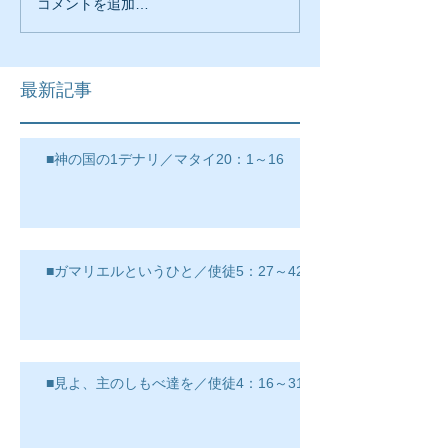
コメントを追加…
最新記事
■神の国の1デナリ／マタイ20：1～16
■ガマリエルというひと／使徒5：27～42
■見よ、主のしもべ達を／使徒4：16～31