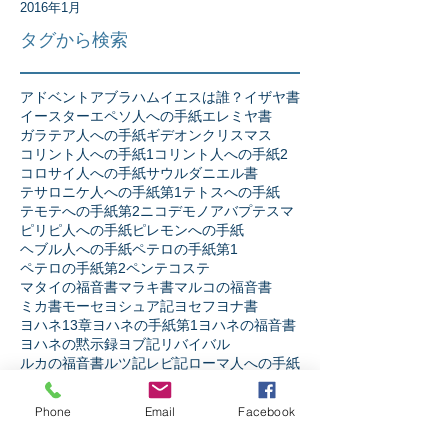
2016年1月
タグから検索
アドベント
アブラハム
イエスは誰？
イザヤ書
イースター
エペソ人への手紙
エレミヤ書
ガラテア人への手紙
ギデオン
クリスマス
コリント人への手紙1
コリント人への手紙2
コロサイ人への手紙
サウル
ダニエル書
テサロニケ人への手紙第1
テトスへの手紙
テモテへの手紙第2
ニコデモ
ノア
バプテスマ
ピリピ人への手紙
ピレモンへの手紙
ヘブル人への手紙
ペテロの手紙第1
ペテロの手紙第2
ペンテコステ
マタイの福音書
マラキ書
マルコの福音書
ミカ書
モーセ
ヨシュア記
ヨセフ
ヨナ書
ヨハネ13章
ヨハネの手紙第1
ヨハネの福音書
ヨハネの黙示録
ヨブ記
リバイバル
ルカの福音書
ルツ記
レビ記
ローマ人への手紙
人生
人間とは
伝道者の書
使徒の働き
信仰とは
出エジプト記
創世記
十字架の力
受難週
士師記
Phone
Email
Facebook
天の御国とは
契約
宗教か信仰か
弟子訓練
摂理
新約聖書
旧約聖書
民数記
生き様
申命記
神とは