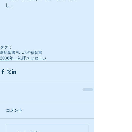
し」
タグ：
新約聖書
ヨハネの福音書
2008年 礼拝メッセージ
コメント