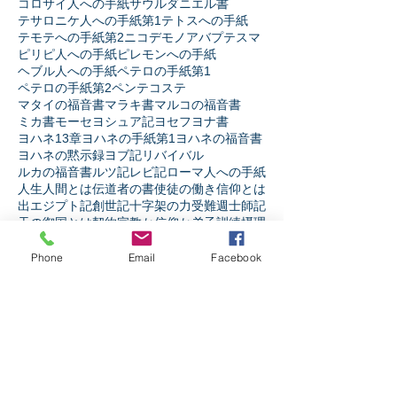
コロサイ人への手紙
サウル
ダニエル書
テサロニケ人への手紙第1
テトスへの手紙
テモテへの手紙第2
ニコデモ
ノア
バプテスマ
ピリピ人への手紙
ピレモンへの手紙
ヘブル人への手紙
ペテロの手紙第1
ペテロの手紙第2
ペンテコステ
マタイの福音書
マラキ書
マルコの福音書
ミカ書
モーセ
ヨシュア記
ヨセフ
ヨナ書
ヨハネ13章
ヨハネの手紙第1
ヨハネの福音書
ヨハネの黙示録
ヨブ記
リバイバル
ルカの福音書
ルツ記
レビ記
ローマ人への手紙
人生
人間とは
伝道者の書
使徒の働き
信仰とは
出エジプト記
創世記
十字架の力
受難週
士師記
天の御国とは
契約
宗教か信仰か
弟子訓練
摂理
新約聖書
旧約聖書
民数記
生き様
申命記
神とは
神と人
第1サムエル記
第1列王記
第1歴代誌
Phone
Email
Facebook
第2サムエル記
第2列王記
第2歴代誌
箴言
詩篇
ソーシャルメディア