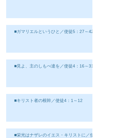
■ガマリエルというひと／使徒5：27～42
■見よ、主のしもべ達を／使徒4：16～31
■キリスト者の根幹／使徒4：1～12
■栄光はナザレのイエス・キリストに／使