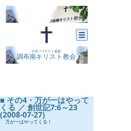
日本バプテスト連盟
調布南キリスト教会
京王線布田駅の南側にある、明るくオープン
な教会です。どなたでもご自由にお越し下さ
い。
■ その4・万が一はやって
くる ／ 創世記7:6～23
(2008-07-27)
万が一はやってくる！