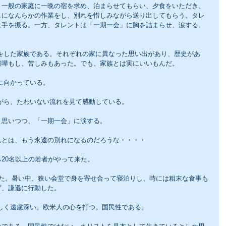
、一般の家庭に一晩の宿を求め、泊まらせてもらい、夕食をいただき、
しになんらかの作業をし、別れを惜しみながら送り出してもらう。タレ
は手を振る。一方、タレントは「一期一会」に胸を詰まらせ、涙する。
喧嘩もし、苦しみもあった。でも、家族とは実にいいもんだ。
に向かっている。
ながら、たわいない流れを見て感動している。
と思いつつ、「一期一会」に涙する。
んとは、もう永遠の別れになるのだろうな・・・・
20名以上の若者がやって来た。
れた。暑い中、狭い会堂で身を寄せ合って寝泊りし、時には粗末な食事も
ず、謙遜に行動した。
なしく遠慮深い。欧米人の心を打つ。国民性である。