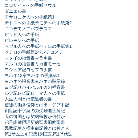
コロサイ人への手紙
サウル
ダニエル書
テサロニケ人への手紙第1
テトスへの手紙
テモテへの手紙第2
ニコデモ
ノア
バプテスマ
ピリピ人への手紙
ピレモンへの手紙
ヘブル人への手紙
ペテロの手紙第1
ペテロの手紙第2
ペンテコステ
マタイの福音書
マラキ書
マルコの福音書
ミカ書
モーセ
ヨシュア記
ヨセフ
ヨナ書
ヨハネ13章
ヨハネの手紙第1
ヨハネの福音書
ヨハネの黙示録
ヨブ記
リバイバル
ルカの福音書
ルツ記
レビ記
ローマ人への手紙
人生
人間とは
伝道者の書
使徒の働き
信仰とは
出エジプト記
創世記
十字架の力
受難週
士師記
天の御国とは
契約
宗教か信仰か
弟子訓練
摂理
新約聖書
旧約聖書
民数記
生き様
申命記
神とは
神と人
第1サムエル記
第1列王記
第1歴代誌