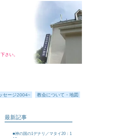
し下さい。
セージ2004~
教会について・地図
最新記事
■神の国の1デナリ／マタイ20：1～