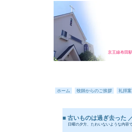
京王線布田
ホーム
牧師からのご挨拶
礼拝案
■ 古いものは過ぎ去った ／ 第二
日曜の夕方、たわいないような内容