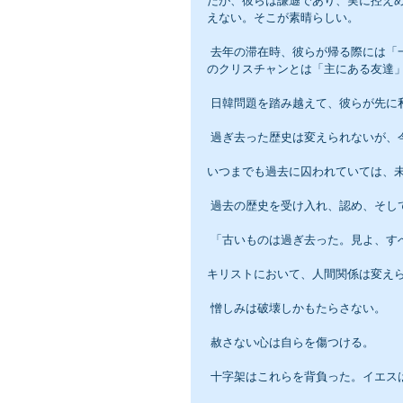
だが、彼らは謙遜であり、実に控え
えない。そこが素晴らしい。
 去年の滞在時、彼らが帰る際には「一期一会」の思いがあった。しかし、去年と同じ顔を幾人か見て、韓国
のクリスチャンとは「主にある友達
 日韓問題を踏み越えて、彼らが先に
 過ぎ去った歴史は変えられないが
いつまでも過去に囚われていては、
 過去の歴史を受け入れ、認め、そ
 「古いものは過ぎ去った。見よ、
キリストにおいて、人間関係は変え
 憎しみは破壊しかもたらさない。
 赦さない心は自らを傷つける。
 十字架はこれらを背負った。イエ