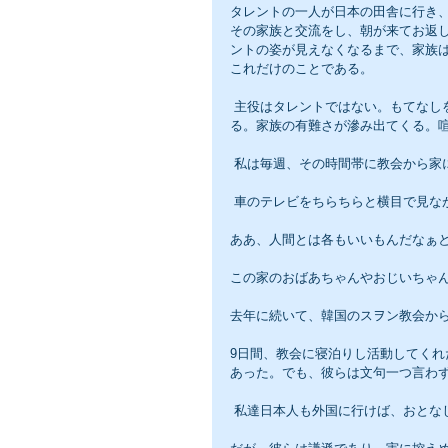
タレントの一人が日本の田舎に行き
その家族と交流をし、朝が来てお返
ントの姿が見えなくなるまで、家族
これだけのことである。
 主役はタレントではない。もてなしをした家族である。それぞれの家に異なった思い出があり、歴史があ
る。家族の有難さが滲み出てくる。
 私は毎週、その時間帯に教会から家
 車のテレビをちらちらと横目で見
ああ、人間とは各もいいもんだなぁ
この家のおばあちゃんやおじいちゃ
去年に続いて、韓国のスヲン教会から
9日間、教会に寝泊りし活動してく
あった。でも、彼らは文句一つ言わ
 私達日本人も外国に行けば、おと