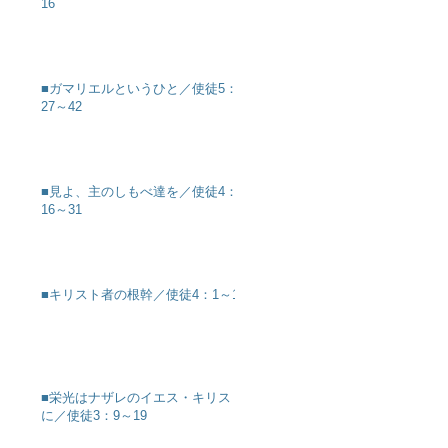
16
■ガマリエルというひと／使徒5：
27～42
■見よ、主のしもべ達を／使徒4：
16～31
■キリスト者の根幹／使徒4：1～12
■栄光はナザレのイエス・キリスト
に／使徒3：9～19