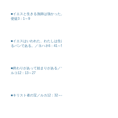
■イエスと生きる漁師は強かった／
使徒3：1～9
■イエスはいわれた、わたしは生け
るパンである。／ヨハネ6：41～51
■終わりがあって始まりがある／マ
ルコ12：13～27
■キリスト者の宝／ルカ12：32～40