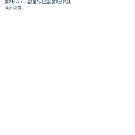
第2サムエル記
第2列王記
第2歴代誌
箴言
詩篇