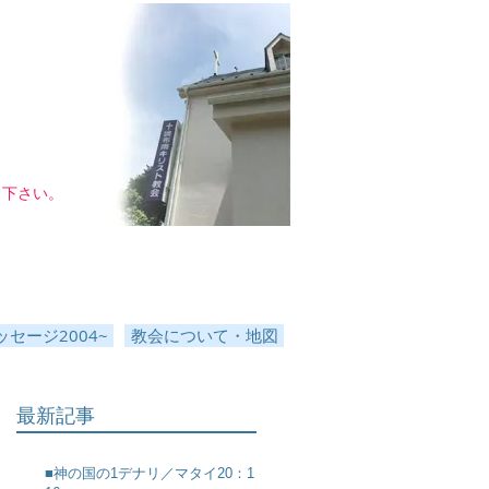
し下さい。
セージ2004~
教会について・地図
最新記事
■神の国の1デナリ／マタイ20：1～