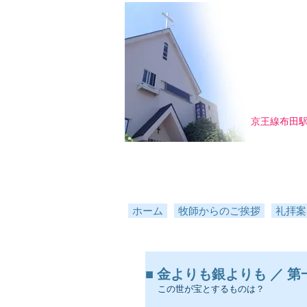
京王線布田
ホーム
牧師からのご挨拶
礼拝案
■ 金よりも銀よりも ／ 第一ペテ
この世が宝とするものは？