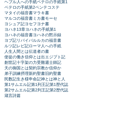
ヘブル人への手紙
ペテロの手紙第1
ペテロの手紙第2
ペンテコステ
マタイの福音書
マラキ書
マルコの福音書
ミカ書
モーセ
ヨシュア記
ヨセフ
ヨナ書
ヨハネ13章
ヨハネの手紙第1
ヨハネの福音書
ヨハネの黙示録
ヨブ記
リバイバル
ルカの福音書
ルツ記
レビ記
ローマ人への手紙
人生
人間とは
伝道者の書
使徒の働き
信仰とは
出エジプト記
創世記
十字架の力
受難週
士師記
天の御国とは
契約
宗教か信仰か
弟子訓練
摂理
新約聖書
旧約聖書
民数記
生き様
申命記
神とは
神と人
第1サムエル記
第1列王記
第1歴代誌
第2サムエル記
第2列王記
第2歴代誌
箴言
詩篇