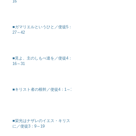
16
■ガマリエルというひと／使徒5：
27～42
■見よ、主のしもべ達を／使徒4：
16～31
■キリスト者の根幹／使徒4：1～12
■栄光はナザレのイエス・キリスト
に／使徒3：9～19