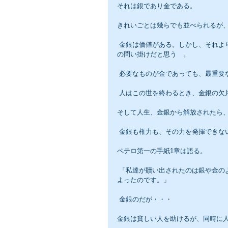
それは銀であり金である。
きれいごとは幾らでも並べられるが
 金銀は価値がある。しかし、それよりも価値あるものを探し、見つけて行くことが人間に課せられた神から
の問い掛けだと思う　。
 必要なものが金であっても、最重
 人はこの世を終わるとき、金銀の欠
そして人生、金銀から解放されたら
 金銀も権力も、その力を発揮できな
ペテロ第一の手紙1章は語る。
 「私達が贖い出されたのは銀や金のような朽ちるものによらず、傷も無い子羊のようなキリストの尊い血に
よったのです。」
 金銀のだが・・・
金銀は貧しい人を助けるが、同時に