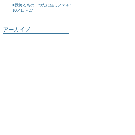
■我誇るもの一つだに無し／マルコ
10／17～27
アーカイブ