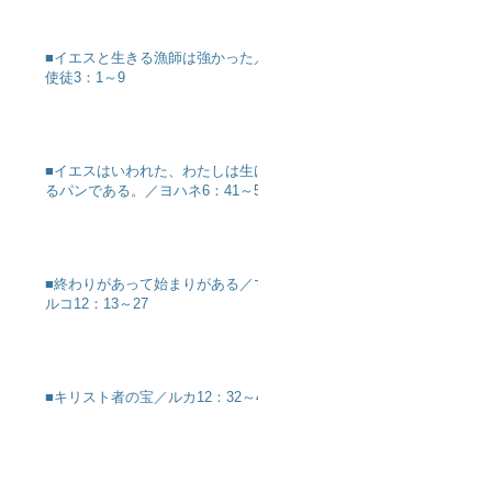
■イエスと生きる漁師は強かった／
使徒3：1～9
■イエスはいわれた、わたしは生け
るパンである。／ヨハネ6：41～51
■終わりがあって始まりがある／マ
ルコ12：13～27
■キリスト者の宝／ルカ12：32～40