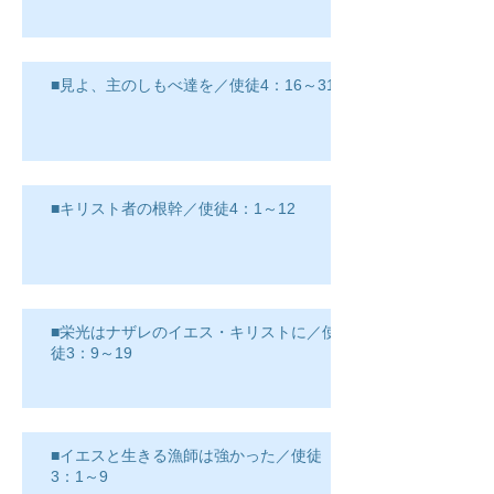
■見よ、主のしもべ達を／使徒4：16～31
■キリスト者の根幹／使徒4：1～12
■栄光はナザレのイエス・キリストに／使
徒3：9～19
■イエスと生きる漁師は強かった／使徒
3：1～9