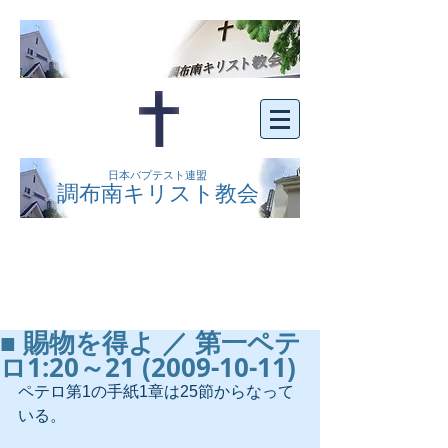
日本バプテスト連盟
調布南キリスト教会
京王線布田駅の南側にある、明るくオープン
な教会です。どなたでもご自由にお越し下さ
い。
■ 賜物を得よ ／ 第一ペテ
ロ1:20～21 (2009-10-11)
ペテロ第1の手紙1章は25節からなって
いる。