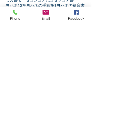
ミカ書
モーセ
ヨシュア記
ヨセフ
ヨナ書
ヨハネ13章
ヨハネの手紙第1
ヨハネの福音書
ヨハネの黙示録
ヨブ記
リバイバル
ルカの福音書
ルツ記
レビ記
ローマ人への手紙
Phone
Email
Facebook
人生
人間とは
伝道者の書
使徒の働き
信仰とは
出エジプト記
創世記
十字架の力
受難週
士師記
天の御国とは
契約
宗教か信仰か
弟子訓練
摂理
新約聖書
旧約聖書
民数記
生き様
申命記
神とは
神と人
第1サムエル記
第1列王記
第1歴代誌
第2サムエル記
第2列王記
第2歴代誌
箴言
詩篇
ソーシャルメディア