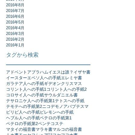
2016年8月
2016年7月
2016年6月
2016年5月
2016年4月
2016年3月
2016年2月
2016年1月
タグから検索
アドベント
アブラハム
イエスは誰？
イザヤ書
イースター
エペソ人への手紙
エレミヤ書
ガラテア人への手紙
ギデオン
クリスマス
コリント人への手紙1
コリント人への手紙2
コロサイ人への手紙
サウル
ダニエル書
テサロニケ人への手紙第1
テトスへの手紙
テモテへの手紙第2
ニコデモ
ノア
バプテスマ
ピリピ人への手紙
ピレモンへの手紙
ヘブル人への手紙
ペテロの手紙第1
ペテロの手紙第2
ペンテコステ
マタイの福音書
マラキ書
マルコの福音書