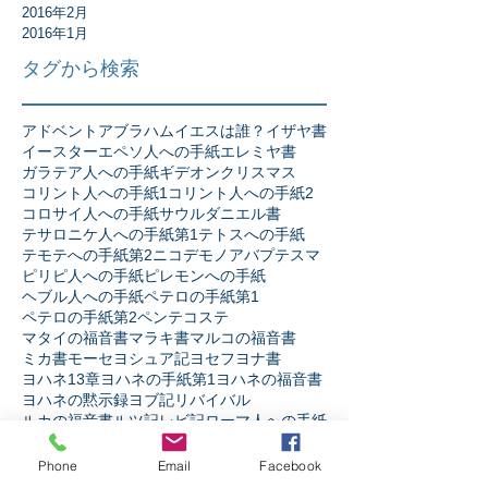
2016年2月
2016年1月
タグから検索
アドベント
アブラハム
イエスは誰？
イザヤ書
イースター
エペソ人への手紙
エレミヤ書
ガラテア人への手紙
ギデオン
クリスマス
コリント人への手紙1
コリント人への手紙2
コロサイ人への手紙
サウル
ダニエル書
テサロニケ人への手紙第1
テトスへの手紙
テモテへの手紙第2
ニコデモ
ノア
バプテスマ
ピリピ人への手紙
ピレモンへの手紙
ヘブル人への手紙
ペテロの手紙第1
ペテロの手紙第2
ペンテコステ
マタイの福音書
マラキ書
マルコの福音書
ミカ書
モーセ
ヨシュア記
ヨセフ
ヨナ書
ヨハネ13章
ヨハネの手紙第1
ヨハネの福音書
ヨハネの黙示録
ヨブ記
リバイバル
ルカの福音書
ルツ記
レビ記
ローマ人への手紙
人生
人間とは
伝道者の書
使徒の働き
信仰とは
出エジプト記
創世記
十字架の力
受難週
士師記
Phone
Email
Facebook
天の御国とは
契約
宗教か信仰か
弟子訓練
摂理