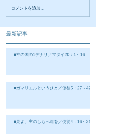
コメントを追加…
最新記事
■神の国の1デナリ／マタイ20：1～16
■ガマリエルというひと／使徒5：27～42
■見よ、主のしもべ達を／使徒4：16～31