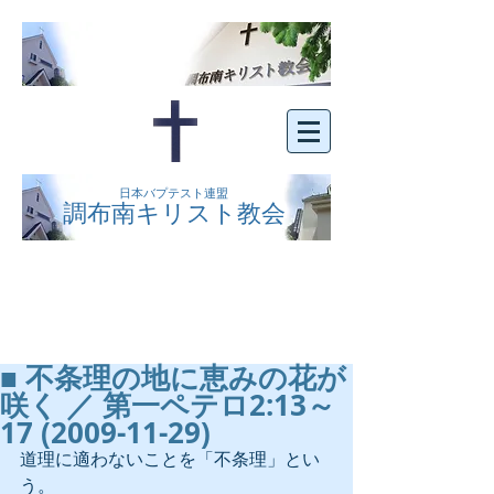
日本バプテスト連盟
調布南キリスト教会
京王線布田駅の南側にある、明るくオープン
な教会です。どなたでもご自由にお越し下さ
い。
■ 不条理の地に恵みの花が
咲く ／ 第一ペテロ2:13～
17 (2009-11-29)
道理に適わないことを「不条理」とい
う。