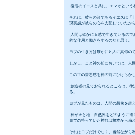
 復活のイエスと共に、エマオとい
それは、彼らの師であるイエスは「
現実感が彼らの心を支配していたか
 人間は確かに五感で生きているのであるが、霊、魂の不思議な働きは時として、五感以上に人の内側に効果
的な作用と働きをするのだと思う。
ヨブの生き方は確かに凡人に真似の
しかし、こと神の前においては、人
この世の善悪感を神の前にひけらか
 創造者の見ておられるところは、律法や法律と言う物差しだけではなく、神にどう向かい合っているかであ
る。
ヨブが見たものは、人間の想像を超
 神が天と地、自然界をどのように造られ、関わって来られるのか、ほんの一部分をヨブに示されただけで、
ヨブの持っていた神観は根本から崩
それはヨブだけでなく、当然ながら