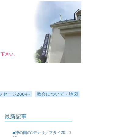
し下さい。
セージ2004~
教会について・地図
最新記事
■神の国の1デナリ／マタイ20：1～