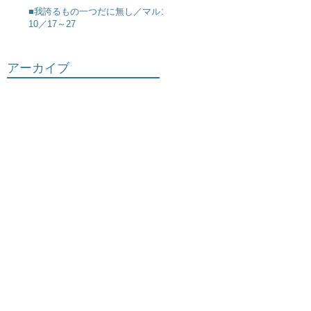
■我誇るもの一つだに無し／マルコ
10／17～27
アーカイブ