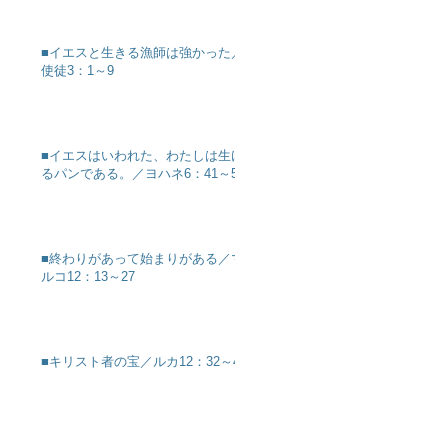
■イエスと生きる漁師は強かった／
使徒3：1～9
■イエスはいわれた、わたしは生け
るパンである。／ヨハネ6：41～51
■終わりがあって始まりがある／マ
ルコ12：13～27
■キリスト者の宝／ルカ12：32～40