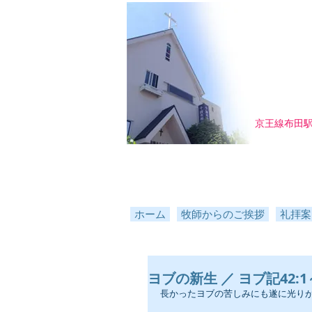
京王線布田
ホーム
牧師からのご挨拶
礼拝案
ヨブの新生 ／ ヨブ記42:1～6 
長かったヨブの苦しみにも遂に光り