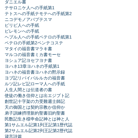
ダニエル書
テサロニケ人への手紙第1
テトスへの手紙
テモテへの手紙第2
ニコデモ
ノア
バプテスマ
ピリピ人への手紙
ピレモンへの手紙
ヘブル人への手紙
ペテロの手紙第1
ペテロの手紙第2
ペンテコステ
マタイの福音書
マラキ書
マルコの福音書
ミカ書
モーセ
ヨシュア記
ヨセフ
ヨナ書
ヨハネ13章
ヨハネの手紙第1
ヨハネの福音書
ヨハネの黙示録
ヨブ記
リバイバル
ルカの福音書
ルツ記
レビ記
ローマ人への手紙
人生
人間とは
伝道者の書
使徒の働き
信仰とは
出エジプト記
創世記
十字架の力
受難週
士師記
天の御国とは
契約
宗教か信仰か
弟子訓練
摂理
新約聖書
旧約聖書
民数記
生き様
申命記
神とは
神と人
第1サムエル記
第1列王記
第1歴代誌
第2サムエル記
第2列王記
第2歴代誌
箴言
詩篇