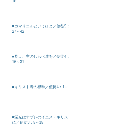
16
■ガマリエルというひと／使徒5：
27～42
■見よ、主のしもべ達を／使徒4：
16～31
■キリスト者の根幹／使徒4：1～12
■栄光はナザレのイエス・キリスト
に／使徒3：9～19