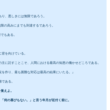
があり、悪しきには無限であろう。
無限の高みにまでも到達するであろう。
所でもある。
に背を向けている。
限の主に託すことこそ、人間における最高の知恵の働かせどころである。
状況を作り、最も困難な対応は最高の結果にいたる。』
難である。
を覚えよ。
、「何の喜びもない。」と言う年月が近付く前に。