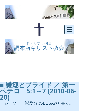
日本バプテスト連盟
調布南キリスト教会
京王線布田駅の南側にある、明るくオープン
な教会です。どなたでもご自由にお越し下さ
い。
■ 謙遜とプライド ／ 第一
ペテロ 5:1～7 (2010-06-
20)
シーソー、英語ではSEESAWと書く。