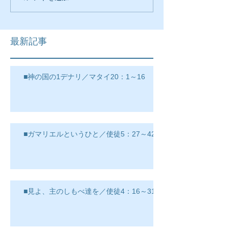
最新記事
■神の国の1デナリ／マタイ20：1～16
■ガマリエルというひと／使徒5：27～42
■見よ、主のしもべ達を／使徒4：16～31