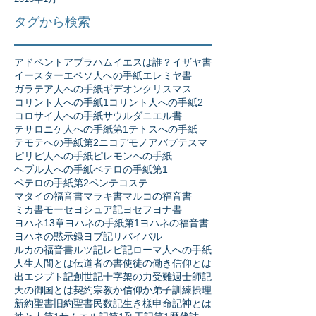
タグから検索
アドベント
アブラハム
イエスは誰？
イザヤ書
イースター
エペソ人への手紙
エレミヤ書
ガラテア人への手紙
ギデオン
クリスマス
コリント人への手紙1
コリント人への手紙2
コロサイ人への手紙
サウル
ダニエル書
テサロニケ人への手紙第1
テトスへの手紙
テモテへの手紙第2
ニコデモ
ノア
バプテスマ
ピリピ人への手紙
ピレモンへの手紙
ヘブル人への手紙
ペテロの手紙第1
ペテロの手紙第2
ペンテコステ
マタイの福音書
マラキ書
マルコの福音書
ミカ書
モーセ
ヨシュア記
ヨセフ
ヨナ書
ヨハネ13章
ヨハネの手紙第1
ヨハネの福音書
ヨハネの黙示録
ヨブ記
リバイバル
ルカの福音書
ルツ記
レビ記
ローマ人への手紙
人生
人間とは
伝道者の書
使徒の働き
信仰とは
出エジプト記
創世記
十字架の力
受難週
士師記
天の御国とは
契約
宗教か信仰か
弟子訓練
摂理
新約聖書
旧約聖書
民数記
生き様
申命記
神とは