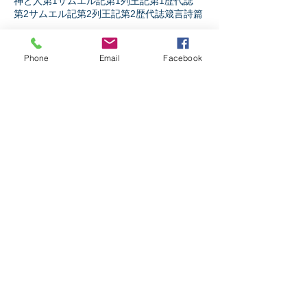
神と人
第1サムエル記
第1列王記
第1歴代誌
第2サムエル記
第2列王記
第2歴代誌
箴言
詩篇
ソーシャルメディア
Phone
Email
Facebook