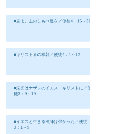
■見よ、主のしもべ達を／使徒4：16～31
■キリスト者の根幹／使徒4：1～12
■栄光はナザレのイエス・キリストに／使
徒3：9～19
■イエスと生きる漁師は強かった／使徒
3：1～9