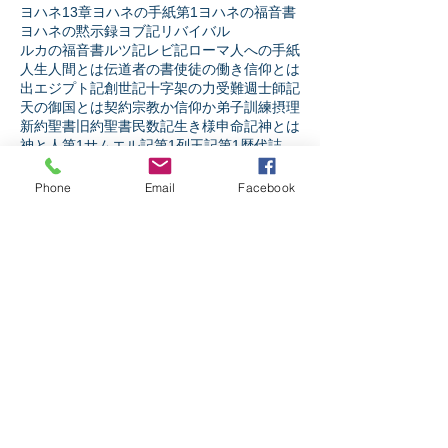
ヨハネ13章
ヨハネの手紙第1
ヨハネの福音書
ヨハネの黙示録
ヨブ記
リバイバル
ルカの福音書
ルツ記
レビ記
ローマ人への手紙
人生
人間とは
伝道者の書
使徒の働き
信仰とは
出エジプト記
創世記
十字架の力
受難週
士師記
天の御国とは
契約
宗教か信仰か
弟子訓練
摂理
新約聖書
旧約聖書
民数記
生き様
申命記
神とは
神と人
第1サムエル記
第1列王記
第1歴代誌
第2サムエル記
第2列王記
第2歴代誌
箴言
詩篇
Phone
Email
Facebook
ソーシャルメディア