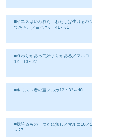
■イエスはいわれた、わたしは生けるパン
である。／ヨハネ6：41～51
■終わりがあって始まりがある／マルコ
12：13～27
■キリスト者の宝／ルカ12：32～40
■我誇るもの一つだに無し／マルコ10／17
～27