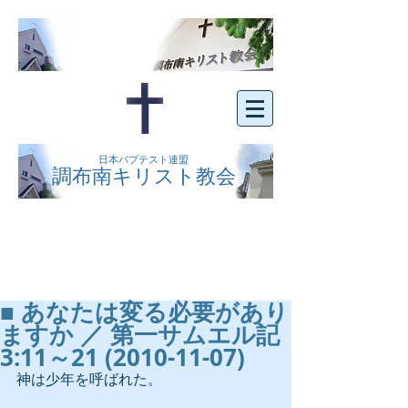
日本バプテスト連盟
調布南キリスト教会
京王線布田駅の南側にある、明るくオープン
な教会です。どなたでもご自由にお越し下さ
い。
■ あなたは変る必要があり
ますか ／ 第一サムエル記
3:11～21 (2010-11-07)
神は少年を呼ばれた。