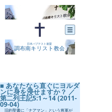
日本バプテスト連盟
調布南キリスト教会
京王線布田駅の南側にある、明るくオープン
な教会です。どなたでもご自由にお越し下さ
い。
■ あなたなら直ぐにヨルダ
ンに身を浸せますか？ ／
第二列王記5:1～14 (2011-
09-04)
旧約聖書に「ナアマン」という将軍が