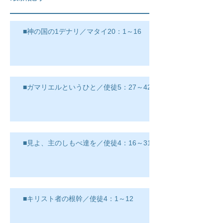
■神の国の1デナリ／マタイ20：1～16
■ガマリエルというひと／使徒5：27～42
■見よ、主のしもべ達を／使徒4：16～31
■キリスト者の根幹／使徒4：1～12