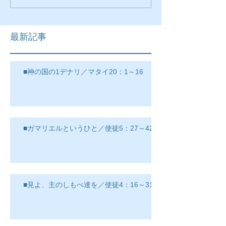
最新記事
■神の国の1デナリ／マタイ20：1～16
■ガマリエルというひと／使徒5：27～42
■見よ、主のしもべ達を／使徒4：16～31