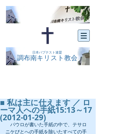
日本バプテスト連盟
調布南キリスト教会
京王線布田駅の南側にある、明るくオープン
な教会です。どなたでもご自由にお越し下さ
い。
■ 私は主に仕えます ／ ロ
ーマ人への手紙15:13～17
(2012-01-29)
　パウロが書いた手紙の中で、テサロ
ニケびとへの手紙を除いたすべての手