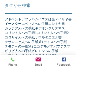
タグから検索
アドベント
アブラハム
イエスは誰？
イザヤ書
イースター
エペソ人への手紙
エレミヤ書
ガラテア人への手紙
ギデオン
クリスマス
コリント人への手紙1
コリント人への手紙2
コロサイ人への手紙
サウル
ダニエル書
テサロニケ人への手紙第1
テトスへの手紙
テモテへの手紙第2
ニコデモ
ノア
バプテスマ
ピリピ人への手紙
ピレモンへの手紙
ヘブル人への手紙
ペテロの手紙第1
ペテロの手紙第2
ペンテコステ
マタイの福音書
マラキ書
マルコの福音書
Phone
Email
Facebook
ミカ書
モーセ
ヨシュア記
ヨセフ
ヨナ書
ヨハネ13章
ヨハネの手紙第1
ヨハネの福音書
ヨハネの黙示録
ヨブ記
リバイバル
ルカの福音書
ルツ記
レビ記
ローマ人への手紙
人生
人間とは
伝道者の書
使徒の働き
信仰とは
出エジプト記
創世記
十字架の力
受難週
士師記
天の御国とは
契約
宗教か信仰か
弟子訓練
摂理
新約聖書
旧約聖書
民数記
生き様
申命記
神とは
神と人
第1サムエル記
第1列王記
第1歴代誌