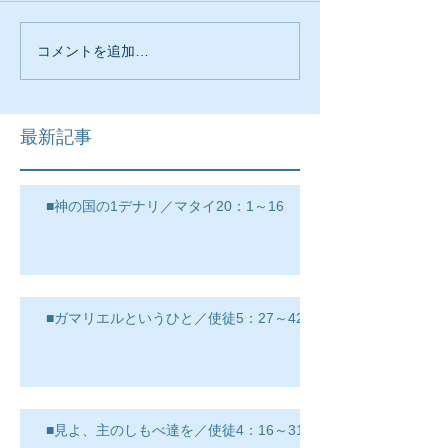
コメントを追加…
最新記事
■神の国の1デナリ／マタイ20：1～16
■ガマリエルというひと／使徒5：27～42
■見よ、主のしもべ達を／使徒4：16～31