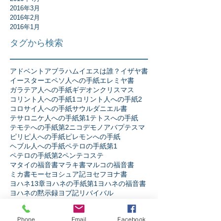
2016年3月
2016年2月
2016年1月
タグから検索
アドベント
アブラハム
イエスは誰？
イザヤ書
イースター
エペソ人への手紙
エレミヤ書
ガラテア人への手紙
ギデオン
クリスマス
コリント人への手紙1
コリント人への手紙2
コロサイ人への手紙
サウル
ダニエル書
テサロニケ人への手紙第1
テトスへの手紙
テモテへの手紙第2
ニコデモ
ノア
バプテスマ
ピリピ人への手紙
ピレモンへの手紙
ヘブル人への手紙
ペテロの手紙第1
ペテロの手紙第2
ペンテコステ
マタイの福音書
マラキ書
マルコの福音書
ミカ書
モーセ
ヨシュア記
ヨセフ
ヨナ書
ヨハネ13章
ヨハネの手紙第1
ヨハネの福音書
ヨハネの黙示録
ヨブ記
リバイバル
ルカの福音書
ルツ記
レビ記
ローマ人への手紙
人生
人間とは
伝道者の書
使徒の働き
信仰とは
Phone
Email
Facebook