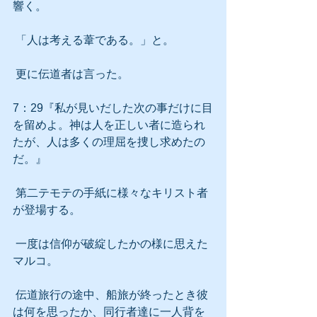
響く。
 「人は考える葦である。」と。
 更に伝道者は言った。
7：29『私が見いだした次の事だけに目
を留めよ。神は人を正しい者に造られ
たが、人は多くの理屈を捜し求めたの
だ。』
 第二テモテの手紙に様々なキリスト者
が登場する。
 一度は信仰が破綻したかの様に思えた
マルコ。
 伝道旅行の途中、船旅が終ったとき彼
は何を思ったか、同行者達に一人背を