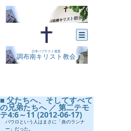
日本バプテスト連盟
調布南キリスト教会
京王線布田駅の南側にある、明るくオープン
な教会です。どなたでもご自由にお越し下さ
い。
■ 父たちへ、そしてすべて
の兄弟たちへ ／ 第二テモ
テ4:6～11 (2012-06-17)
パウロという人はまさに「炎のランナ
ー」だった。