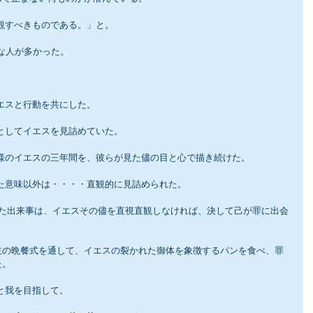
観すべきものである。」と。
学な人が多かった。
エスと行動を共にした。
としてイエスを見詰めていた。
き様のイエスの三年間を、彼らが見た儘の目と心で描き続けた。
った意味以外は・・・・直観的に見詰められた。
れた出来事は、イエスその儘を直視直観しなければ、決して己が罪に出会
主の晩餐式を通して、イエスの裂かれた御体を象徴するパンを食べ、罪
た。
と我を目指して。