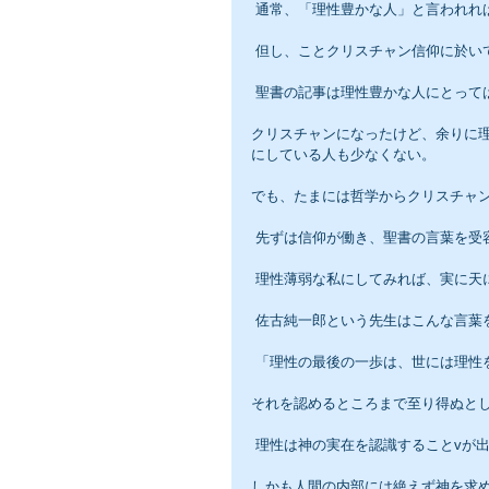
 通常、「理性豊かな人」と言われ
 但し、ことクリスチャン信仰に於
 聖書の記事は理性豊かな人にとっ
クリスチャンになったけど、余りに
にしている人も少なくない。
でも、たまには哲学からクリスチャ
 先ずは信仰が働き、聖書の言葉を
 理性薄弱な私にしてみれば、実に天
 佐古純一郎という先生はこんな言葉
 「理性の最後の一歩は、世には理
それを認めるところまで至り得ぬと
 理性は神の実在を認識することvが
しかも人間の内部には絶えず神を求