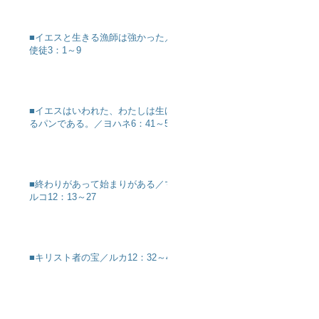
■イエスと生きる漁師は強かった／
使徒3：1～9
■イエスはいわれた、わたしは生け
るパンである。／ヨハネ6：41～51
■終わりがあって始まりがある／マ
ルコ12：13～27
■キリスト者の宝／ルカ12：32～40