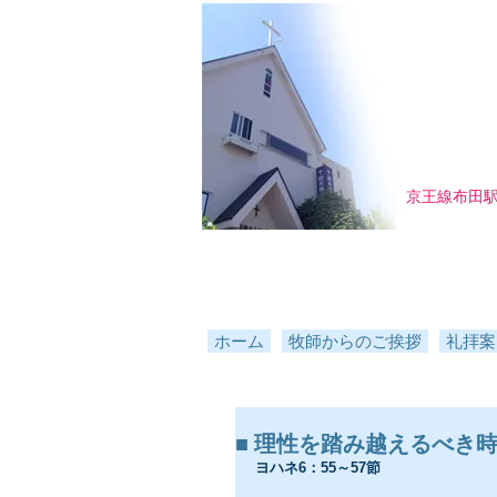
京王線布田
ホーム
牧師からのご挨拶
礼拝案
■ 理性を踏み越えるべき時がある
ヨハネ6：55～57節