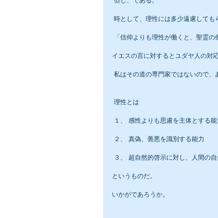
 但し、である。
 時として、理性には多少遠慮して
 「信仰よりも理性が働くと、聖霊
イエスの言に対するとユダヤ人の対
 私はその道の専門家ではないので
 理性とは
 １、 感性よりも思慮を主体とする能
 ２、 真偽、善悪を識別する能力
 ３、 超自然的啓示に対し、人間の
というものだ。
いかがであろうか。