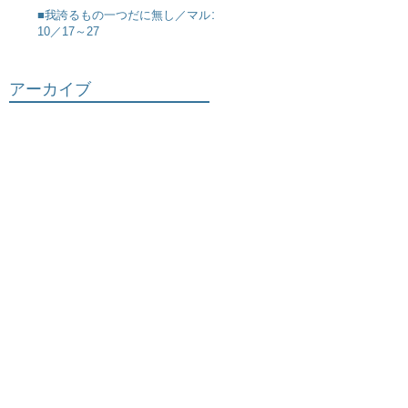
■我誇るもの一つだに無し／マルコ
10／17～27
アーカイブ