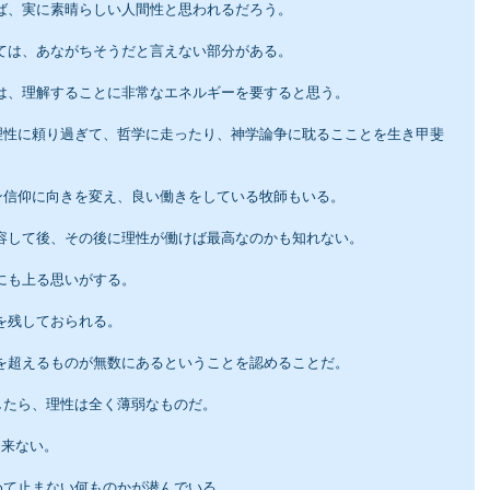
れば、実に素晴らしい人間性と思われるだろう。
いては、あながちそうだと言えない部分がある。
ては、理解することに非常なエネルギーを要すると思う。
理性に頼り過ぎて、哲学に走ったり、神学論争に耽るこことを生き甲斐
ン信仰に向きを変え、良い働きをしている牧師もいる。
受容して後、その後に理性が働けば最高なのかも知れない。
にも上る思いがする。
を残しておられる。
性を超えるものが無数にあるということを認めることだ。
したら、理性は全く薄弱なものだ。
出来ない。
めて止まない何ものかが潜んでいる。