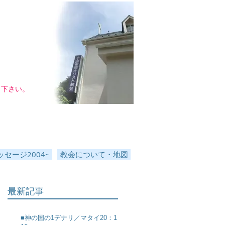
し下さい。
セージ2004~
教会について・地図
最新記事
■神の国の1デナリ／マタイ20：1～