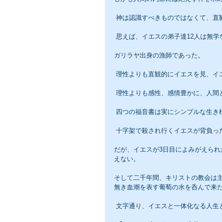
 神は認識すべきものではなくて、直
 思えば、イエスの弟子達12人は無
ガリラヤ出身の漁師であった。
 理性よりも直観的にイエスを見、イ
 理性よりも感性、感情豊かに、人間
 四つの福音書は実にシンプルな生
 十字架で殺され行くイエスが背負
だが、イエスが3日目によみがえら
えない。
そして二千年間、キリストの教会は
無き血潮を表す葡萄の水を呑んで来
 文字通り、イエスと一体化なる人生