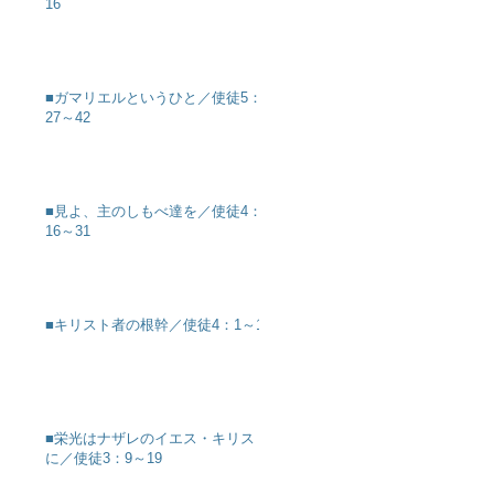
16
■ガマリエルというひと／使徒5：
27～42
■見よ、主のしもべ達を／使徒4：
16～31
■キリスト者の根幹／使徒4：1～12
■栄光はナザレのイエス・キリスト
に／使徒3：9～19