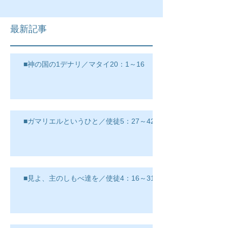
最新記事
■神の国の1デナリ／マタイ20：1～16
■ガマリエルというひと／使徒5：27～42
■見よ、主のしもべ達を／使徒4：16～31