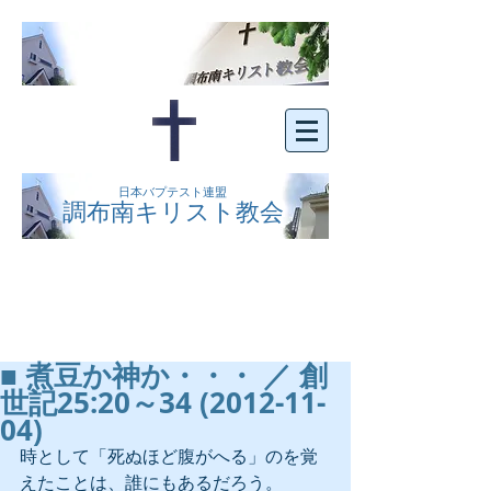
日本バプテスト連盟
調布南キリスト教会
京王線布田駅の南側にある、明るくオープン
な教会です。どなたでもご自由にお越し下さ
い。
■ 煮豆か神か・・・ ／ 創
世記25:20～34 (2012-11-
04)
時として「死ぬほど腹がへる」のを覚
えたことは、誰にもあるだろう。