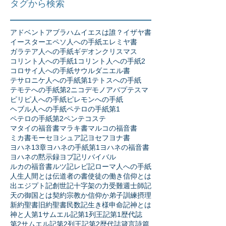
タグから検索
アドベント
アブラハム
イエスは誰？
イザヤ書
イースター
エペソ人への手紙
エレミヤ書
ガラテア人への手紙
ギデオン
クリスマス
コリント人への手紙1
コリント人への手紙2
コロサイ人への手紙
サウル
ダニエル書
テサロニケ人への手紙第1
テトスへの手紙
テモテへの手紙第2
ニコデモ
ノア
バプテスマ
ピリピ人への手紙
ピレモンへの手紙
ヘブル人への手紙
ペテロの手紙第1
ペテロの手紙第2
ペンテコステ
マタイの福音書
マラキ書
マルコの福音書
ミカ書
モーセ
ヨシュア記
ヨセフ
ヨナ書
ヨハネ13章
ヨハネの手紙第1
ヨハネの福音書
ヨハネの黙示録
ヨブ記
リバイバル
ルカの福音書
ルツ記
レビ記
ローマ人への手紙
人生
人間とは
伝道者の書
使徒の働き
信仰とは
出エジプト記
創世記
十字架の力
受難週
士師記
天の御国とは
契約
宗教か信仰か
弟子訓練
摂理
新約聖書
旧約聖書
民数記
生き様
申命記
神とは
神と人
第1サムエル記
第1列王記
第1歴代誌
第2サムエル記
第2列王記
第2歴代誌
箴言
詩篇