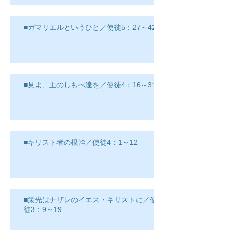
■ガマリエルというひと／使徒5：27～42
■見よ、主のしもべ達を／使徒4：16～31
■キリスト者の根幹／使徒4：1～12
■栄光はナザレのイエス・キリストに／使
徒3：9～19