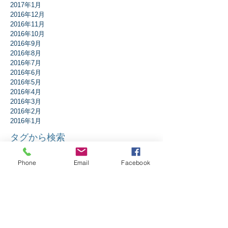
2017年1月
2016年12月
2016年11月
2016年10月
2016年9月
2016年8月
2016年7月
2016年6月
2016年5月
2016年4月
2016年3月
2016年2月
2016年1月
タグから検索
Phone
Email
Facebook
アドベント
アブラハム
イエスは誰？
イザヤ書
イースター
エペソ人への手紙
エレミヤ書
ガラテア人への手紙
ギデオン
クリスマス
コリント人への手紙1
コリント人への手紙2
コロサイ人への手紙
サウル
ダニエル書
テサロニケ人への手紙第1
テトスへの手紙
テモテへの手紙第2
ニコデモ
ノア
バプテスマ