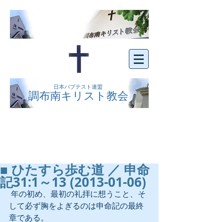
日本バプテスト連盟
調布南キリスト教会
京王線布田駅の南側にある、明るくオープン
な教会です。どなたでもご自由にお越し下さ
い。
■ ひたすら歩む道 ／ 申命
記31:1～13 (2013-01-06)
 年の初め、最初の礼拝に想うこと、そ
して必ず胸をよぎるのは申命記の最終
章である。