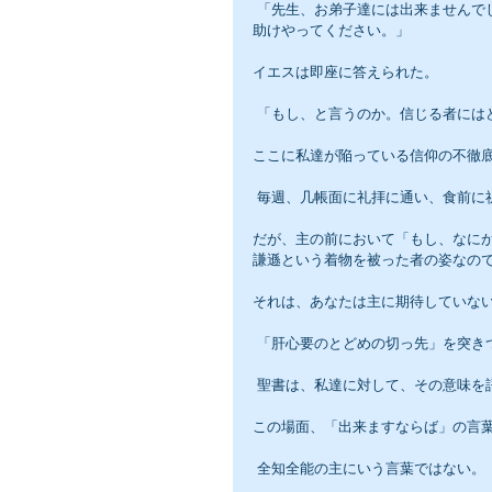
 「先生、お弟子達には出来ませんでしたが、もし、なにか、あなたにしていただけるなら、どうかこの子を
助けやってください。」
イエスは即座に答えられた。
 「もし、と言うのか。信じる者に
ここに私達が陥っている信仰の不徹
 毎週、几帳面に礼拝に通い、食前
だが、主の前において「もし、なに
謙遜という着物を被った者の姿なの
それは、あなたは主に期待していな
 「肝心要のとどめの切っ先」を突き
 聖書は、私達に対して、その意味を
この場面、「出来ますならば」の言
 全知全能の主にいう言葉ではない。