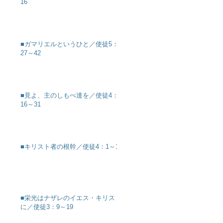
16
■ガマリエルというひと／使徒5：
27～42
■見よ、主のしもべ達を／使徒4：
16～31
■キリスト者の根幹／使徒4：1～12
■栄光はナザレのイエス・キリスト
に／使徒3：9～19