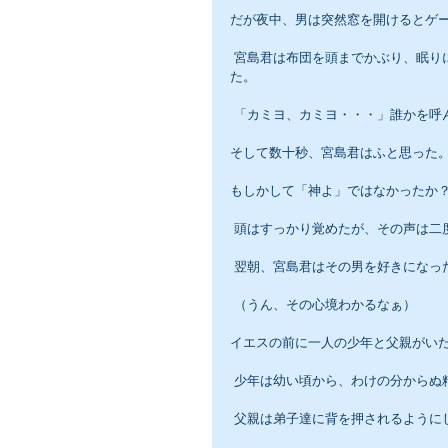
だが夜中、男は突然窓を開けるとゲ
 宮島君は布団を頭までかぶり、眠りに入ろうとしていたとき、布団の中で男がぶつぶ言うのをふと耳にし
た。
 「カミヨ、カミヨ・・・」誰かを呼
そして数十秒、宮島君はふと思った
もしかして「神よ」ではなかったか
 頭はすっかり覚めたが、その声は二
 翌朝、宮島君はその男を好きになっ
 （うん、その心境わかるなぁ）
イエスの前に一人の少年と父親がい
 少年は幼い頃から、わけの分からぬ
 父親は弟子達に背を押されるように