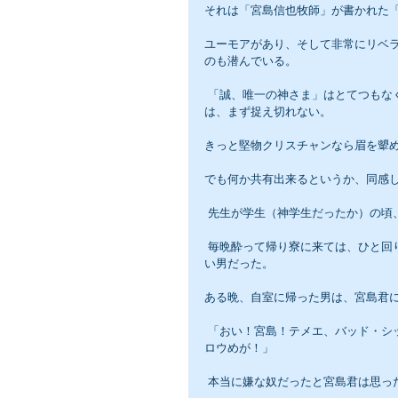
それは「宮島信也牧師」が書かれた
ユーモアがあり、そして非常にリベ
のも潜んでいる。
 「誠、唯一の神さま」はとてつもなく大きくて、しかも霊なる存在であるから、人間の浅はかな頭や心で
は、まず捉え切れない。
きっと堅物クリスチャンなら眉を顰
でも何か共有出来るというか、同感
 先生が学生（神学生だったか）の
 毎晩酔って帰り寮に来ては、ひと回り各部屋の学生たちに絡んだり、怒鳴ったりしてからでないと寝付けな
い男だった。
ある晩、自室に帰った男は、宮島君
 「おい！宮島！テメエ、バッド・シックスティ・ナインって酒、飲んだことあるか！知らねえだろ、バカヤ
ロウめが！」
 本当に嫌な奴だったと宮島君は思っ