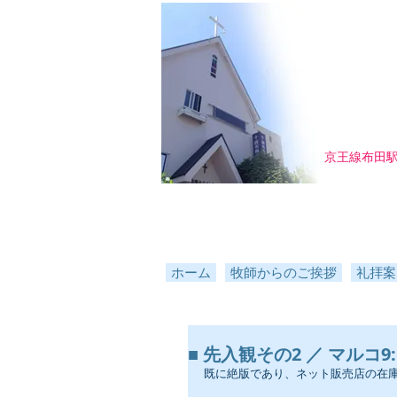
京王線布田
ホーム
牧師からのご挨拶
礼拝案
■ 先入観その2 ／ マルコ9:16～
既に絶版であり、ネット販売店の在