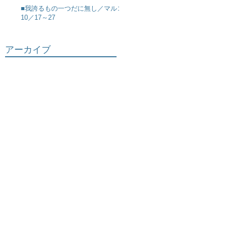
■我誇るもの一つだに無し／マルコ
10／17～27
アーカイブ