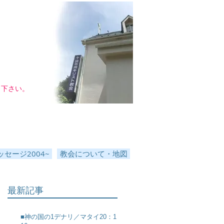
し下さい。
セージ2004~
教会について・地図
最新記事
■神の国の1デナリ／マタイ20：1～