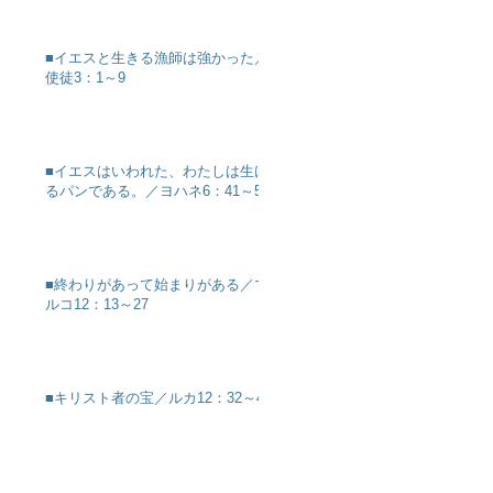
■イエスと生きる漁師は強かった／
使徒3：1～9
■イエスはいわれた、わたしは生け
るパンである。／ヨハネ6：41～51
■終わりがあって始まりがある／マ
ルコ12：13～27
■キリスト者の宝／ルカ12：32～40