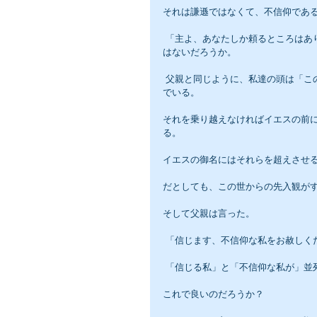
それは謙遜ではなくて、不信仰であ
 「主よ、あなたしか頼るところはありません。あなたならお出来になるのです。お願いします、主よ。」で
はないだろうか。
 父親と同じように、私達の頭は「この世の常識と道理によって蓄積した先入観」という壁が、すべてを阻ん
でいる。
それを乗り越えなければイエスの前
る。
イエスの御名にはそれらを超えさせ
だとしても、この世からの先入観が
そして父親は言った。
 「信じます、不信仰な私をお赦しく
 「信じる私」と「不信仰な私が」並
これで良いのだろうか？