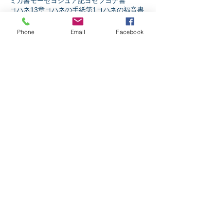
ミカ書
モーセ
ヨシュア記
ヨセフ
ヨナ書
ヨハネ13章
ヨハネの手紙第1
ヨハネの福音書
ヨハネの黙示録
ヨブ記
リバイバル
ルカの福音書
ルツ記
レビ記
ローマ人への手紙
Phone
Email
Facebook
人生
人間とは
伝道者の書
使徒の働き
信仰とは
出エジプト記
創世記
十字架の力
受難週
士師記
天の御国とは
契約
宗教か信仰か
弟子訓練
摂理
新約聖書
旧約聖書
民数記
生き様
申命記
神とは
神と人
第1サムエル記
第1列王記
第1歴代誌
第2サムエル記
第2列王記
第2歴代誌
箴言
詩篇
ソーシャルメディア