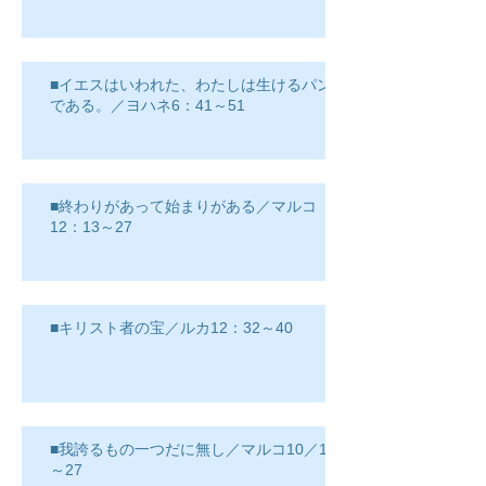
■イエスはいわれた、わたしは生けるパン
である。／ヨハネ6：41～51
■終わりがあって始まりがある／マルコ
12：13～27
■キリスト者の宝／ルカ12：32～40
■我誇るもの一つだに無し／マルコ10／17
～27