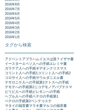
2016年8月
2016年7月
2016年6月
2016年5月
2016年4月
2016年3月
2016年2月
2016年1月
タグから検索
アドベント
アブラハム
イエスは誰？
イザヤ書
イースター
エペソ人への手紙
エレミヤ書
ガラテア人への手紙
ギデオン
クリスマス
コリント人への手紙1
コリント人への手紙2
コロサイ人への手紙
サウル
ダニエル書
テサロニケ人への手紙第1
テトスへの手紙
テモテへの手紙第2
ニコデモ
ノア
バプテスマ
ピリピ人への手紙
ピレモンへの手紙
ヘブル人への手紙
ペテロの手紙第1
ペテロの手紙第2
ペンテコステ
マタイの福音書
マラキ書
マルコの福音書