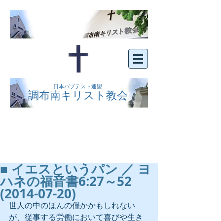
日本バプテスト連盟
調布南キリスト教会
京王線布田駅の南側にある、明るくオープン
な教会です。どなたでもご自由にお越し下さ
い。
■ イエスというパン ／ ヨ
ハネの福音書6:27～52
(2014-07-20)
世人の中のほんの僅かかもしれない
が、従事する労働において喜びや生き