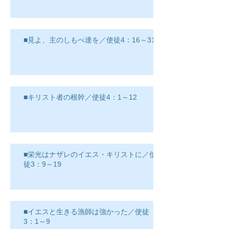
■見よ、主のしもべ達を／使徒4：16～31
■キリスト者の根幹／使徒4：1～12
■栄光はナザレのイエス・キリストに／使
徒3：9～19
■イエスと生きる漁師は強かった／使徒
3：1～9