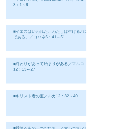
3：1～9
■イエスはいわれた、わたしは生けるパン
である。／ヨハネ6：41～51
■終わりがあって始まりがある／マルコ
12：13～27
■キリスト者の宝／ルカ12：32～40
■我誇るもの一つだに無し／マルコ10／17