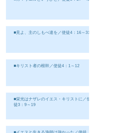
■見よ、主のしもべ達を／使徒4：16～31
■キリスト者の根幹／使徒4：1～12
■栄光はナザレのイエス・キリストに／使
徒3：9～19
■イエスと生きる漁師は強かった／使徒