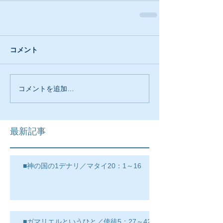
コメント
コメントを追加…
最新記事
■神の国の1デナリ／マタイ20：1～16
■ガマリエルというひと／使徒5：27～42