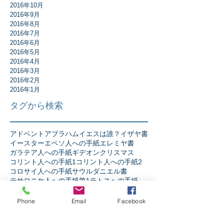
2016年10月
2016年9月
2016年8月
2016年7月
2016年6月
2016年5月
2016年4月
2016年3月
2016年2月
2016年1月
タグから検索
アドベント
アブラハム
イエスは誰？
イザヤ書
イースター
エペソ人への手紙
エレミヤ書
ガラテア人への手紙
ギデオン
クリスマス
コリント人への手紙1
コリント人への手紙2
コロサイ人への手紙
サウル
ダニエル書
テサロニケ人への手紙第1
テトスへの手紙
テモテへの手紙第2
ニコデモ
ノア
バプテスマ
ピリピ人への手紙
ピレモンへの手紙
Phone
Email
Facebook
ヘブル人への手紙
ペテロの手紙第1
ペテロの手紙第2
ペンテコステ