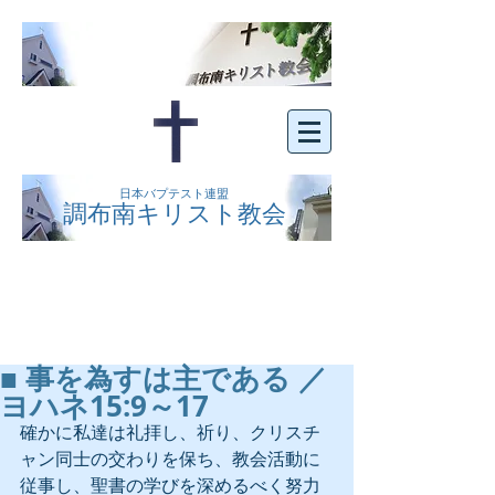
日本バプテスト連盟
調布南キリスト教会
京王線布田駅の南側にある、明るくオープン
な教会です。どなたでもご自由にお越し下さ
い。
■ 事を為すは主である ／
ヨハネ15:9～17
確かに私達は礼拝し、祈り、クリスチ
ャン同士の交わりを保ち、教会活動に
従事し、聖書の学びを深めるべく努力