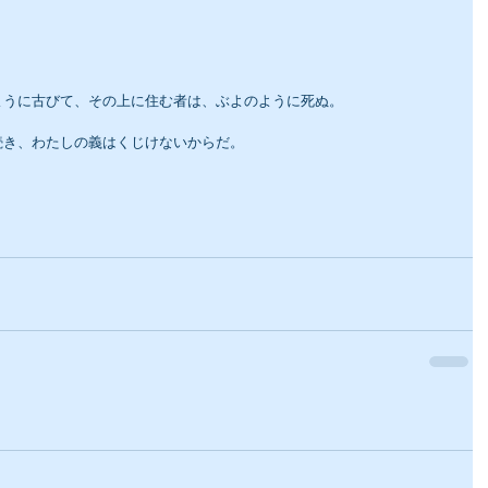
。
ように古びて、その上に住む者は、ぶよのように死ぬ。
続き、わたしの義はくじけないからだ。