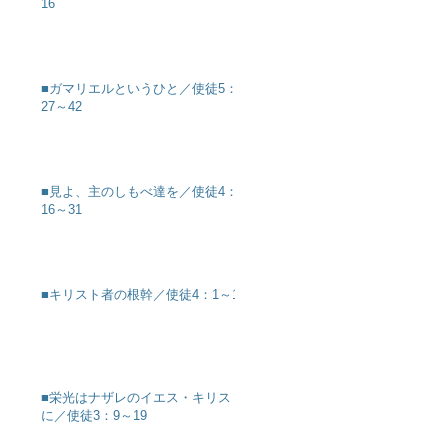
16
■ガマリエルというひと／使徒5：
27～42
■見よ、主のしもべ達を／使徒4：
16～31
■キリスト者の根幹／使徒4：1～12
■栄光はナザレのイエス・キリスト
に／使徒3：9～19