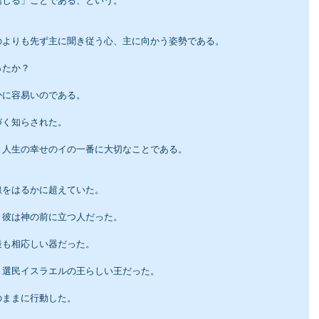
信じる」ことである、という。
のよりも先ず主に聞き従う心、主に向かう姿勢である。
ったか？
かに容易いのである。
づく知らされた。
、人生の幸せのイの一番に大切なことである。
線をはるかに超えていた。
、彼は神の前に立つ人だった。
最も相応しい器だった。
、選民イスラエルの王らしい王だった。
のままに行動した。