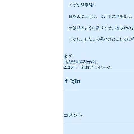
イザヤ51章6節
目を天に上げよ。また下の地を見よ
天は煙のように散りうせ、地も衣の
しかし、わたしの救いはとこしえに
タグ：
旧約聖書
第2歴代誌
2015年 礼拝メッセージ
コメント