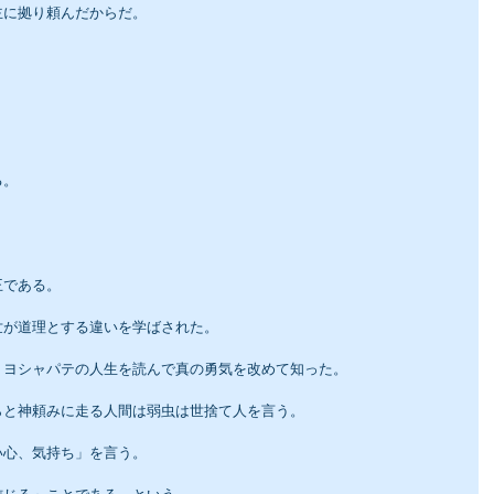
主に拠り頼んだからだ。
。
る。
王である。
世が道理とする違いを学ばされた。
、ヨシャパテの人生を読んで真の勇気を改めて知った。
らと神頼みに走る人間は弱虫は世捨て人を言う。
い心、気持ち」を言う。