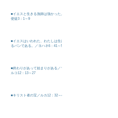
■イエスと生きる漁師は強かった／
使徒3：1～9
■イエスはいわれた、わたしは生け
るパンである。／ヨハネ6：41～51
■終わりがあって始まりがある／マ
ルコ12：13～27
■キリスト者の宝／ルカ12：32～40