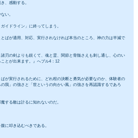
聴き、感動する。
少ない。
、ガイドライン」に終ってしまう。
ことばが適用、対応、実行されなければ本当のところ、神の力は半減で
、諸刃の剣よりも鋭くて、魂と霊、関節と骨髄さえも刺し通し、心のい
ことが出来ます。』へブル4：12
とばが実行されるために、どれ程の決断と勇気が必要なのか、体験者の
己の我」の強さと「世というの向かい風」の強さを再認識するであろ
邪魔する敵は計るに知れないのだ。
。
を腹に叩き込むべきである。