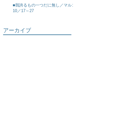
■我誇るもの一つだに無し／マルコ
10／17～27
アーカイブ