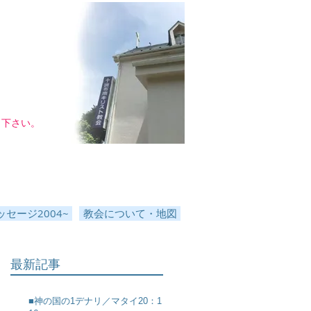
し下さい。
セージ2004~
教会について・地図
最新記事
■神の国の1デナリ／マタイ20：1～