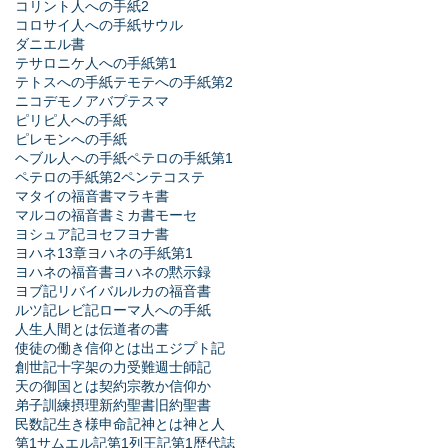
コリント人への手紙2
コロサイ人への手紙
サウル
ダニエル書
テサロニケ人への手紙第1
テトスへの手紙
テモテへの手紙第2
ニコデモ
ノア
バプテスマ
ピリピ人への手紙
ピレモンへの手紙
ヘブル人への手紙
ペテロの手紙第1
ペテロの手紙第2
ペンテコステ
マタイの福音書
マラキ書
マルコの福音書
ミカ書
モーセ
ヨシュア記
ヨセフ
ヨナ書
ヨハネ13章
ヨハネの手紙第1
ヨハネの福音書
ヨハネの黙示録
ヨブ記
リバイバル
ルカの福音書
ルツ記
レビ記
ローマ人への手紙
人生
人間とは
伝道者の書
使徒の働き
信仰とは
出エジプト記
創世記
十字架の力
受難週
士師記
天の御国とは
契約
宗教か信仰か
弟子訓練
摂理
新約聖書
旧約聖書
民数記
生き様
申命記
神とは
神と人
第1サムエル記
第1列王記
第1歴代誌