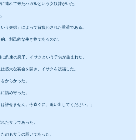
際に連れて来たハガルという女奴隷がいた。
た。
という夫婦」によって背負わされた重荷である。
身的、利己的な生き物であるのだ。
歳に約束の息子、イサクという子供が生まれた。
ムは盛大な宴会を開き、イサクを祝福した。
クをからかった。
ムに詰め寄った。
とは許せません。今直ぐに、追い出してください。」
ばれたサラであった。
せたのもサラの願いであった。