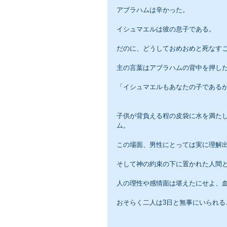
アブラハムは辛かった。
イシュマエルは彼の息子である。
だのに、どうしておめおめと死なす
主の言葉はアブラハムの背中を押し
「イシュマエルもあなたの子である
子供が背負える程の皮袋に水を満た
ム。
この場面、男性にとっては実に理解
そして神の約束の下に置かれた人間
人の理性や感情面は堪えたにせよ、
おそらく二人は3日と無事にいられる