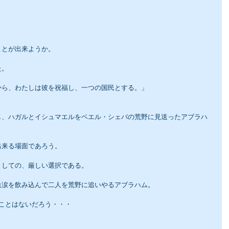
ことが出来ようか。
た。
から、わたしは彼を祝福し、一つの国民とする。」
し、ハガルとイシュマエルをベエル・シェバの荒野に見送ったアブラハ
出来る場面であろう。
としての、厳しい選択である。
血涙を飲み込んで二人を荒野に追いやるアブラハム。
ことはないだろう・・・