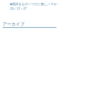
■我誇るもの一つだに無し／マルコ
10／17～27
アーカイブ