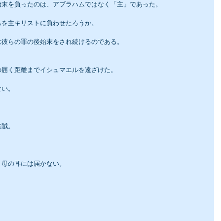
始末を負ったのは、アブラハムではなく「主」であった。
ちを主キリストに負わせたろうか。
は彼らの罪の後始末をされ続けるのである。
の届く距離までイシュマエルを遠ざけた。
ない。
。
盗賊。
、母の耳には届かない。