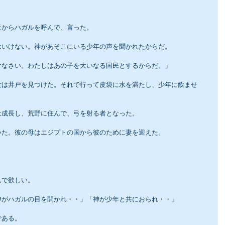
天からハガルを呼んで、言った。
はいけない。神があそこにいる少年の声を聞かれたからだ。
けなさい。わたしはあの子を大いなる国民とするからだ。」
女は井戸を見つけた。それで行って皮袋に水を満たし、少年に飲ませ
は成長し、荒野に住んで、弓を射る者となった。
いた。彼の母はエジプトの国から彼のために妻を迎えた。
んで欲しい。
神がハガルの目を開かれ・・」「神が少年と共におられ・・」
である。