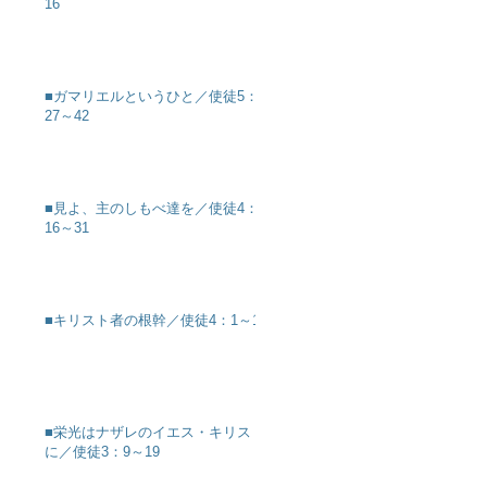
16
■ガマリエルというひと／使徒5：
27～42
■見よ、主のしもべ達を／使徒4：
16～31
■キリスト者の根幹／使徒4：1～12
■栄光はナザレのイエス・キリスト
に／使徒3：9～19