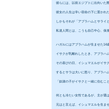
彼らには、以前エジプトに出向いた
彼女の人生は辛い宿命の下に置かれ
しかもそれが「アブラハムとサライ
私達人間とは、こうも自己中心、保
ハガルにはアブラハムが生ませた14
イサクが乳離れしたとき、アブラハ
その喜びの日、イシュマエルがイサ
するとサラは大いに怒り、アブラハ
「奴隷の子がイサクと一緒に住むこ
何とも冷たい女性であるが、主が選
元はと言えば、イシュマエルを生ま