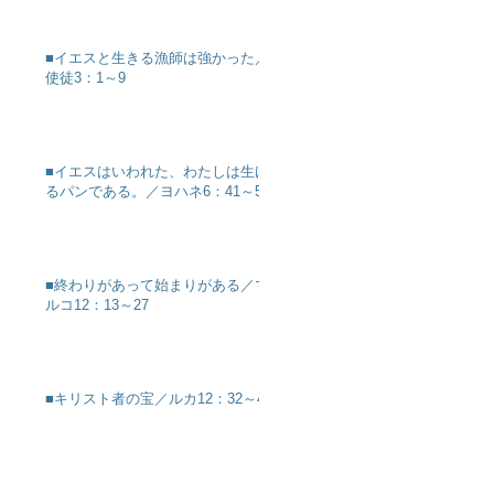
■イエスと生きる漁師は強かった／
使徒3：1～9
■イエスはいわれた、わたしは生け
るパンである。／ヨハネ6：41～51
■終わりがあって始まりがある／マ
ルコ12：13～27
■キリスト者の宝／ルカ12：32～40