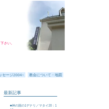
し下さい。
セージ2004~
教会について・地図
最新記事
■神の国の1デナリ／マタイ20：1～