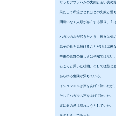
サラとアブラハムの失態と苦い実の
果たして私達はどれほどの失敗と過
間違いなく人類が存在する限り、主
ハガルの水が尽きたとき、彼女は矢
息子の死を見届けることだけは出来
中東の荒野の厳しさは半端ではない
石ころと渇いた植物、そして猛獣と
あらゆる危険が満ちている。
イシュマエルは声をあげて泣いたが
そしてハガルも声をあげて泣いた。
遂に命の糸は切れようとしていた。
そのとき、であった。