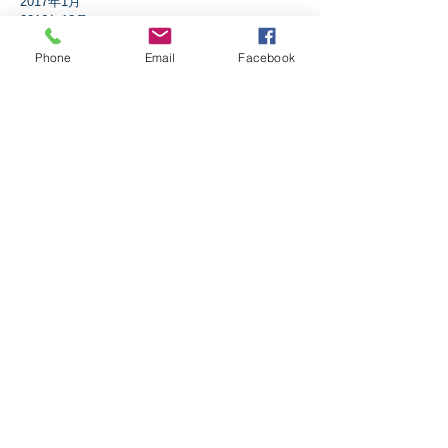
2017年1月
2016年12月
2016年11月
Phone
Email
Facebook
2016年10月
2016年9月
2016年8月
2016年7月
2016年6月
2016年5月
2016年4月
2016年3月
2016年2月
2016年1月
タグから検索
アドベント
アブラハム
イエスは誰？
イザヤ書
イースター
エペソ人への手紙
エレミヤ書
ガラテア人への手紙
ギデオン
クリスマス
コリント人への手紙1
コリント人への手紙2
コロサイ人への手紙
サウル
ダニエル書
テサロニケ人への手紙第1
テトスへの手紙
テモテへの手紙第2
ニコデモ
ノア
バプテスマ