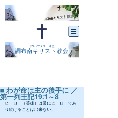
日本バプテスト連盟
調布南キリスト教会
京王線布田駅の南側にある、明るくオープン
な教会です。どなたでもご自由にお越し下さ
い。
■ わが命は主の後手に ／
第一列王記19:1～8
ヒーロー（英雄）は常にヒーローであ
り続けることは出来ない。