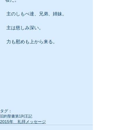
 主のしもべ達、兄弟、姉妹。
 主は慈しみ深い。
 力も慰めも上から来る。
タグ：
旧約聖書
第1列王記
2015年 礼拝メッセージ