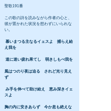
聖歌191番
この歌の詩を読みながら作者の心と、
彼が置かれた状況を想わずにいられな
い。
 慕いまつる主なるイェスよ　捕らえ給
え我を　
 道に迷い疲れ果てし　弱きしもべ我を
風はつのり夜は迫る　されど光り見え
ず
 み手を伸べて助け給え　恵み深きイェ
スよ
胸の内に安きあらず　今か息も絶えな