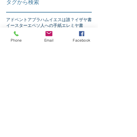
タグから検索
アドベント
アブラハム
イエスは誰？
イザヤ書
イースター
エペソ人への手紙
エレミヤ書
ガラテア人への手紙
ギデオン
クリスマス
コリント人への手紙1
コリント人への手紙2
Phone
Email
Facebook
コロサイ人への手紙
サウル
ダニエル書
テサロニケ人への手紙第1
テトスへの手紙
テモテへの手紙第2
ニコデモ
ノア
バプテスマ
ピリピ人への手紙
ピレモンへの手紙
ヘブル人への手紙
ペテロの手紙第1
ペテロの手紙第2
ペンテコステ
マタイの福音書
マラキ書
マルコの福音書
ミカ書
モーセ
ヨシュア記
ヨセフ
ヨナ書
ヨハネ13章
ヨハネの手紙第1
ヨハネの福音書
ヨハネの黙示録
ヨブ記
リバイバル
ルカの福音書
ルツ記
レビ記
ローマ人への手紙
人生
人間とは
伝道者の書
使徒の働き
信仰とは
出エジプト記
創世記
十字架の力
受難週
士師記
天の御国とは
契約
宗教か信仰か
弟子訓練
摂理
新約聖書
旧約聖書
民数記
生き様
申命記
神とは
神と人
第1サムエル記
第1列王記
第1歴代誌
第2サムエル記
第2列王記
第2歴代誌
箴言
詩篇