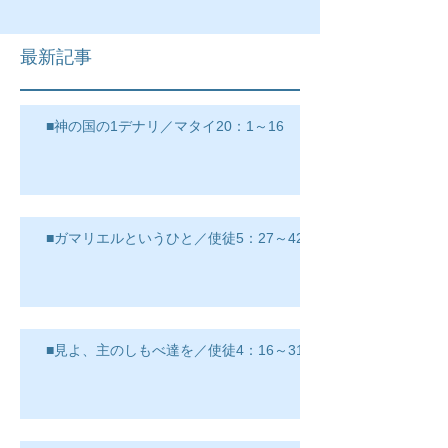
最新記事
■神の国の1デナリ／マタイ20：1～16
■ガマリエルというひと／使徒5：27～42
■見よ、主のしもべ達を／使徒4：16～31