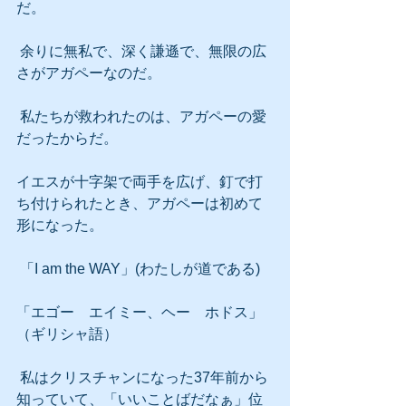
だ。
 余りに無私で、深く謙遜で、無限の広
さがアガペーなのだ。
 私たちが救われたのは、アガペーの愛
だったからだ。
イエスが十字架で両手を広げ、釘で打
ち付けられたとき、アガペーは初めて
形になった。
 「I am the WAY」(わたしが道である)
「エゴー　エイミー、ヘー　ホドス」
（ギリシャ語）
 私はクリスチャンになった37年前から
知っていて、「いいことばだなぁ」位