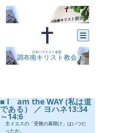
日本バプテスト連盟
調布南キリスト教会
京王線布田駅の南側にある、明るくオープン
な教会です。どなたでもご自由にお越し下さ
い。
■ I am the WAY (私は道
である） ／ ヨハネ13:34
～14:6
主イエスの「受難の幕開け」はいつだ
ったか。