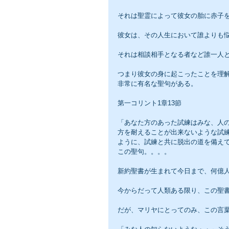
それは聖霊によって彼女の胎に赤子
彼女は、その人生において誰よりも
それは相談相手となる者など誰一人
つまり彼女の身に起こったことを理
非常に有名な聖句がある。
第一コリント1章13節
「あなた方のあった試練はみな、人
方を耐えることが出来ないような試
ように、試練と共に脱出の道を備え
この聖句。。。。
新約聖書が生まれて今日まで、何億
今からだって人類ある限り、この聖
だが、マリヤにとってのみ、この言