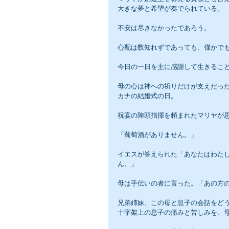
大きな夢と希望が奏でられている。
不安は尽きなかったであろう。
心配は数知れずであっても、僅かで
今日の一日を主に感謝して生きるこ
母の心は神への祈りだけが支えだっ
カナの結婚式の日。
祝宴の陣頭指揮を頼まれたマリヤが
「葡萄酒がありません。」
イエスが答えられた「あなたはわた
ん。」
母は手伝いの者に言った。「あの方
兄弟姉妹、この母と息子の会話をど
十字架上の息子の痛みと苦しみを、