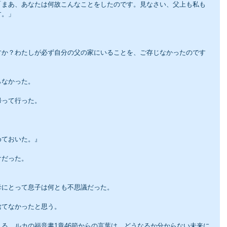
「まあ、あなたは何故こんなことをしたのです。見なさい、父上も私も
す。」
すか？わたしが必ず自分の父の家にいることを、ご存じなかったのです
らなかった。
帰って行った。
めておいた。』
けだった。
母にとって息子は何とも不思議だった。
捨てなかったと思う。
る、ルカの福音書1章46節からの言葉は、どうなるか分からない未来に