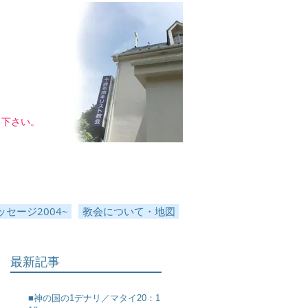
し下さい。
セージ2004~
教会について・地図
最新記事
■神の国の1デナリ／マタイ20：1～