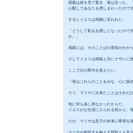
両親は彼を見て驚き、母は言った。
心配してあなたを捜しまわったので
するとイエスは両親に言われた。
「どうして私をお捜しになったので
か。」
両親には、そのことばの意味がわか
そしてイエスは両親と共にナザレに
ここで次の聖句を覚えたい。
『母はこれらのことをみな、心に留
そう、マリヤに出来たことはそれだ
他に何も為し得なかったからだ。
イエスが公生涯に入られる前から、
だが、マリヤは息子の未来に希望を
マリヤが創造主を称える賛歌とも言え