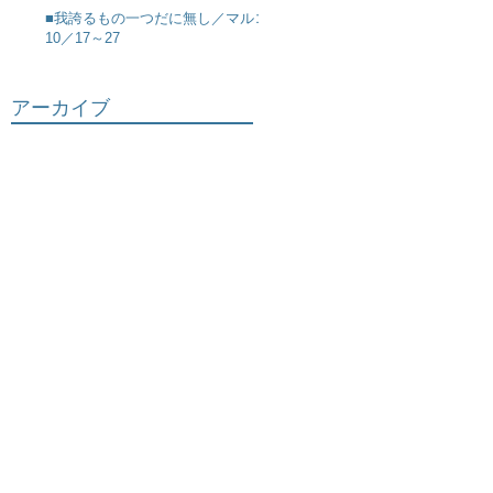
■我誇るもの一つだに無し／マルコ
10／17～27
アーカイブ