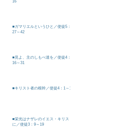
16
■ガマリエルというひと／使徒5：
27～42
■見よ、主のしもべ達を／使徒4：
16～31
■キリスト者の根幹／使徒4：1～12
■栄光はナザレのイエス・キリスト
に／使徒3：9～19