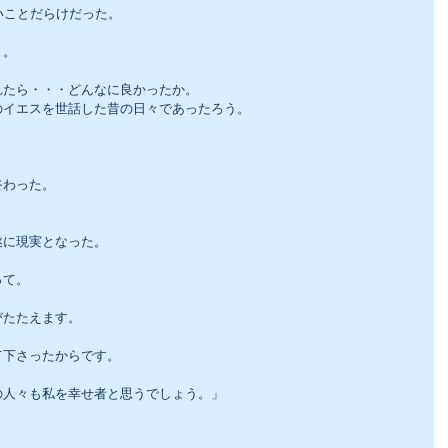
いことだらけだった。
う。
れたら・・・どんなに良かったか。
のイエスを世話した昔の日々であったろう。
終わった。
遂に現実となった。
って。
びたたえます。
て下さったからです。
の人々も私を幸せ者と思うでしょう。」