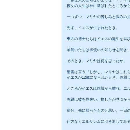
「みな人の知らないような・・」そ
彼女の人生は神に選ばれたところか
一つずつ、マリヤの苦しみと悩みの
先ず、イエスが生まれたとき。
東方の博士たちはイエスの誕生を喜
羊飼いたちは御使いの知らせを聞き
そのとき、マリヤは何を思ったか。
聖書は言う『しかし、マリヤはこれら
イエスが12歳になられたとき、両親
ところがイエスは両親から離れ、エ
両親は彼を見失い、探したが見つか
多分、先に帰ったものと思い、一日
仕方なくエルサレムに引き返してみ