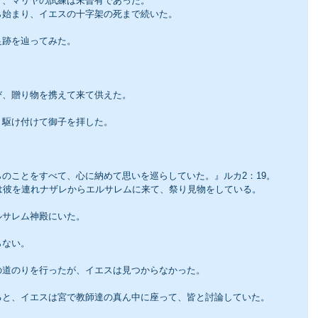
う、マリヤの試練は未曽有であった。
ら始まり、イエスの十字架の死まで続いた。
足跡を辿ってみた。
び、贈り物を携えて来て供えた。
、駆け付けて御子を拝した。
のことをすべて、心に納めて思いを巡らしていた。』ルカ2：19。
は彼を連れナザレからエルサレムに来て、祭り見物をしている。
ルサレム神殿にいた。
らない。
の道のりを行ったが、イエスは見つからなかった。
ると、イエスは宮で教師達の真ん中に座って、皆と討論していた。