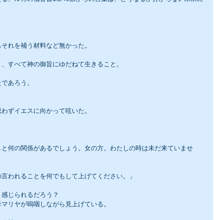
もそれを補う材料など無かった。
と、すべて神の御旨にゆだねて生きること。
たであろう。
思わずイエスに向かって呟いた。
しと何の関係があるでしょう。女の方。わたしの時は未だ来ていませ
の言われることを何でもして上げてください。」
う感じられるだろう？
母マリヤが嗚咽しながら見上げている。