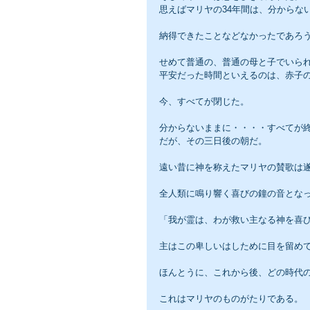
思えばマリヤの34年間は、分からな
納得できたことなどなかったであろ
せめて普通の、普通の母と子でいら
平安だった時間といえるのは、赤子
今、すべてが閉じた。
分からないままに・・・・すべてが
だが、その三日後の朝だ。
遠い昔に神を称えたマリヤの賛歌は
全人類に鳴り響く喜びの鐘の音とな
「我が霊は、わが救い主なる神を喜
主はこの卑しいはしために目を留め
ほんとうに、これから後、どの時代
これはマリヤのものがたりである。