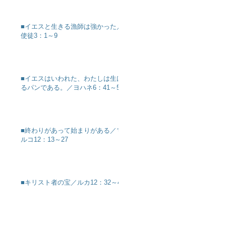
■イエスと生きる漁師は強かった／
使徒3：1～9
■イエスはいわれた、わたしは生け
るパンである。／ヨハネ6：41～51
■終わりがあって始まりがある／マ
ルコ12：13～27
■キリスト者の宝／ルカ12：32～40