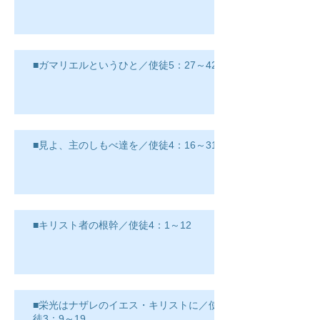
■ガマリエルというひと／使徒5：27～42
■見よ、主のしもべ達を／使徒4：16～31
■キリスト者の根幹／使徒4：1～12
■栄光はナザレのイエス・キリストに／使
徒3：9～19