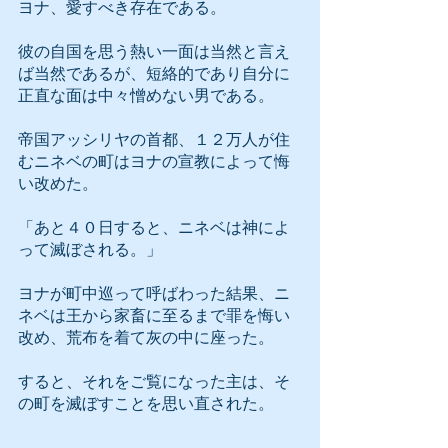
ヨナ、愛すべき存在である。
彼の自国を思う熱い一面は当然と言え
ば当然であるが、短絡的であり自分に
正直な面は中々憎めない男である。
帝国アッシリヤの首都、１２万人が住
むニネベの町はヨナの宣教によって悔
い改めた。
「あと４０日すると、ニネベは神によ
って滅ぼされる。」
ヨナが町中巡って呼ばわった結果、ニ
ネベは王から家畜に至るまで罪を悔い
改め、荒布を着て灰の中に座った。
すると、それをご覧になった主は、そ
の町を滅ぼすことを思い直された。