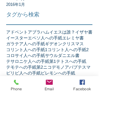
2016年1月
タグから検索
アドベント
アブラハム
イエスは誰？
イザヤ書
イースター
エペソ人への手紙
エレミヤ書
ガラテア人への手紙
ギデオン
クリスマス
コリント人への手紙1
コリント人への手紙2
コロサイ人への手紙
サウル
ダニエル書
テサロニケ人への手紙第1
テトスへの手紙
テモテへの手紙第2
ニコデモ
ノア
バプテスマ
ピリピ人への手紙
ピレモンへの手紙
ヘブル人への手紙
ペテロの手紙第1
ペテロの手紙第2
ペンテコステ
Phone
Email
Facebook
マタイの福音書
マラキ書
マルコの福音書
ミカ書
モーセ
ヨシュア記
ヨセフ
ヨナ書
ヨハネ13章
ヨハネの手紙第1
ヨハネの福音書
ヨハネの黙示録
ヨブ記
リバイバル
ルカの福音書
ルツ記
レビ記
ローマ人への手紙
人生
人間とは
伝道者の書
使徒の働き
信仰とは
出エジプト記
創世記
十字架の力
受難週
士師記
天の御国とは
契約
宗教か信仰か
弟子訓練
摂理
新約聖書
旧約聖書
民数記
生き様
申命記
神とは