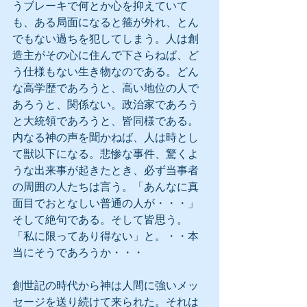
うブレーキで何とか心を抑えていて
も、ある局面になると箍が外れ、とん
でもない過ちを犯してしまう。人は創
造主がその心に住んで下さらねば、ど
う仕様もない生き物なのである。どん
な高学歴であろうと、高い地位の人で
あろうと、関係ない。政治家であろう
と大統領であろうと、皆同様である。
内なる神の声を聞かねば、人は時とし
て獣以下になる。悲惨な事件、驚くよ
うな出来事が起きたとき、必ず当事者
の周囲の人たちは言う。「あんなに真
面目でおとなしい普通の人が・・・」
そして絶句である。そして皆思う。
「私に限ってあり得ない」と。・・本
当にそうであろうか・・・
創世記の時代から神は人間に強いメッ
セージを送り続けて来られた。それは