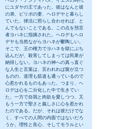
ヘロデ・アンティパス、イエスの時代
にユダヤの王であった。彼はなんと彼
の弟、ピリポの妻、ヘロデヤと暮らし
ていた。律法に照らし合わせれば、と
んでもないことである。この点を預言
者ヨハネに指摘された。ヘロデもヘロ
デヤも当然ながらヨハネが鬱陶しい。
そこで、王の権力でヨハネを獄にぶち
込んだが、殺害してしまっては民衆が
納得しない。ヨハネの神への真っ直ぐ
な人生と言葉は、言われれば腹が立つ
ものの、道理も筋道も通っているので
心惹かれるものもあった。つまり、ヘ
ロデは心を二分化した中で生きてい
た。一方で自我と肉欲を愛しつつ、又
もう一方で聖さと義しさに心を惹かれ
たのである。だが、それは彼だけでな
く、すべての人間の内面ではないだろ
うか。理性と良心、そしてモラルとい