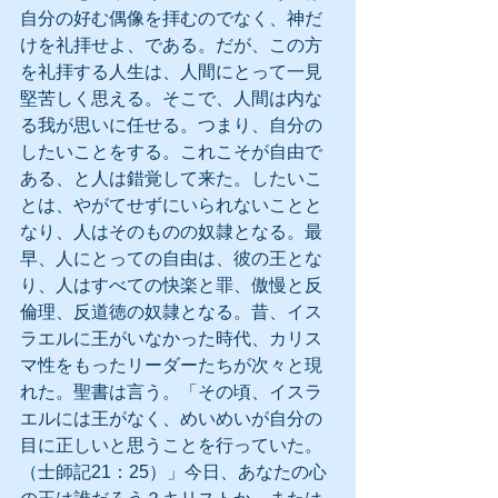
自分の好む偶像を拝むのでなく、神だ
けを礼拝せよ、である。だが、この方
を礼拝する人生は、人間にとって一見
堅苦しく思える。そこで、人間は内な
る我が思いに任せる。つまり、自分の
したいことをする。これこそが自由で
ある、と人は錯覚して来た。したいこ
とは、やがてせずにいられないことと
なり、人はそのものの奴隷となる。最
早、人にとっての自由は、彼の王とな
り、人はすべての快楽と罪、傲慢と反
倫理、反道徳の奴隷となる。昔、イス
ラエルに王がいなかった時代、カリス
マ性をもったリーダーたちが次々と現
れた。聖書は言う。「その頃、イスラ
エルには王がなく、めいめいが自分の
目に正しいと思うことを行っていた。
（士師記21：25）」今日、あなたの心