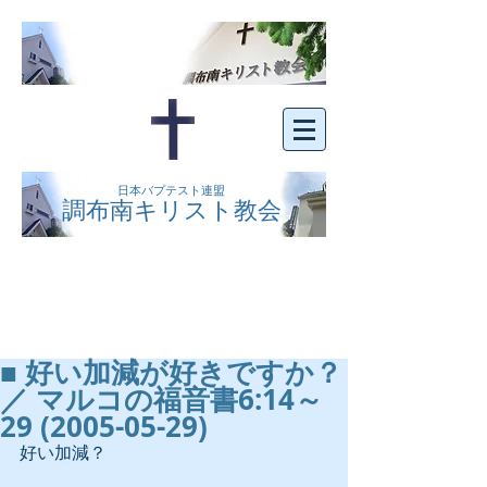
日本バプテスト連盟
調布南キリスト教会
京王線布田駅の南側にある、明るくオープン
な教会です。どなたでもご自由にお越し下さ
い。
■ 好い加減が好きですか？
／ マルコの福音書6:14～
29 (2005-05-29)
好い加減？