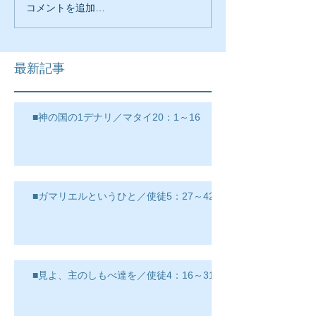
コメントを追加…
最新記事
■神の国の1デナリ／マタイ20：1～16
■ガマリエルというひと／使徒5：27～42
■見よ、主のしもべ達を／使徒4：16～31