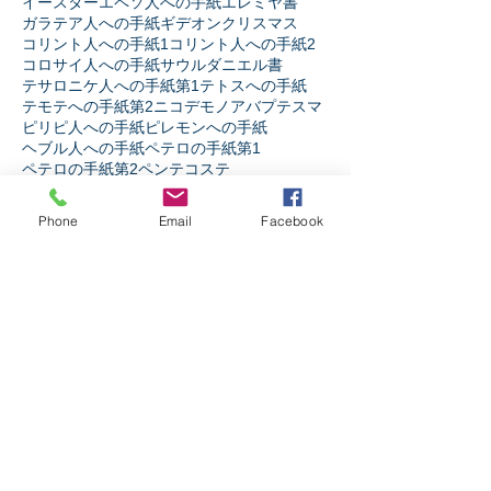
イースター
エペソ人への手紙
エレミヤ書
ガラテア人への手紙
ギデオン
クリスマス
コリント人への手紙1
コリント人への手紙2
コロサイ人への手紙
サウル
ダニエル書
テサロニケ人への手紙第1
テトスへの手紙
テモテへの手紙第2
ニコデモ
ノア
バプテスマ
ピリピ人への手紙
ピレモンへの手紙
ヘブル人への手紙
ペテロの手紙第1
ペテロの手紙第2
ペンテコステ
マタイの福音書
マラキ書
マルコの福音書
ミカ書
モーセ
ヨシュア記
ヨセフ
ヨナ書
Phone
Email
Facebook
ヨハネ13章
ヨハネの手紙第1
ヨハネの福音書
ヨハネの黙示録
ヨブ記
リバイバル
ルカの福音書
ルツ記
レビ記
ローマ人への手紙
人生
人間とは
伝道者の書
使徒の働き
信仰とは
出エジプト記
創世記
十字架の力
受難週
士師記
天の御国とは
契約
宗教か信仰か
弟子訓練
摂理
新約聖書
旧約聖書
民数記
生き様
申命記
神とは
神と人
第1サムエル記
第1列王記
第1歴代誌
第2サムエル記
第2列王記
第2歴代誌
箴言
詩篇
ソーシャルメディア