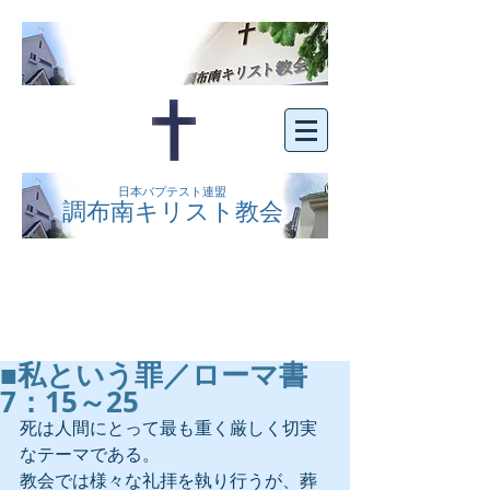
日本バプテスト連盟
調布南キリスト教会
京王線布田駅の南側にある、明るくオープン
な教会です。どなたでもご自由にお越し下さ
い。
■私という罪／ローマ書
7：15～25
死は人間にとって最も重く厳しく切実
なテーマである。
教会では様々な礼拝を執り行うが、葬