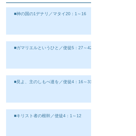
■神の国の1デナリ／マタイ20：1～16
■ガマリエルというひと／使徒5：27～42
■見よ、主のしもべ達を／使徒4：16～31
■キリスト者の根幹／使徒4：1～12