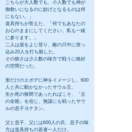
こちらが大人数でも、小人数でも神が
御救いになるのに妨げとなるものは何
にもない。」
道具持ちが答えた、「何でもあなたの
お心のままにしてください。私も一緒
に参ります。」
二人は崖をよじ登り、敵の只中に突っ
込み20人を打ち殺した。
その狭さは少人数の味方で戦うに格好
の空間だった。
形だけのエポデに神をイメージし、600
人と共に動かなかったサウル王。
生か死の狭間であったればこそ、「主
の全能」を信じ、無謀にも戦ったサウ
ルの息子ヨナタン。
父と息子、父には600人の兵、息子の味
方は道具持ちの若者一人だけ。