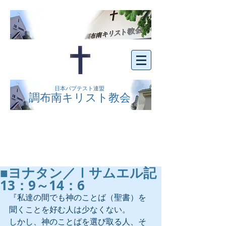
日本バプテスト連盟
調布南キリスト教会
京王線布田駅の南側にある、明るくオープン
な教会です。どなたでもご自由にお越し下さ
い。
■ヨナタン／Ⅰサムエル記
13：9～14：6
『私達の間でも神のことば（聖書）を
聞くことを好む人は少なくない。
しかし、神のことばを選び取る人、そ