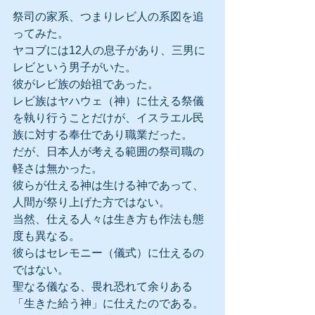
祭司の家系、つまりレビ人の系図を追
ってみた。
ヤコブには12人の息子があり、三男に
レビという男子がいた。
彼がレビ族の始祖であった。
レビ族はヤハウェ（神）に仕える祭儀
を執り行うことだけが、イスラエル民
族に対する奉仕であり職業だった。
だが、日本人が考える範囲の祭司職の
軽さは無かった。
彼らが仕える神は生ける神であって、
人間が祭り上げた方ではない。
当然、仕える人々は生き方も作法も態
度も異なる。
彼らはセレモニー（儀式）に仕えるの
ではない。
聖なる儀なる、畏れ恐れて余りある
「生きた給う神」に仕えたのである。