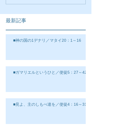
最新記事
■神の国の1デナリ／マタイ20：1～16
■ガマリエルというひと／使徒5：27～42
■見よ、主のしもべ達を／使徒4：16～31