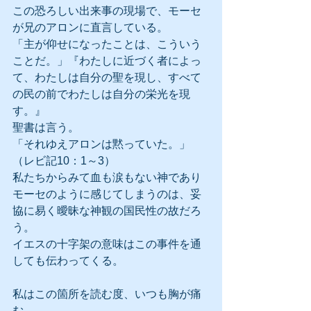
この恐ろしい出来事の現場で、モーセ
が兄のアロンに直言している。
「主が仰せになったことは、こういう
ことだ。」『わたしに近づく者によっ
て、わたしは自分の聖を現し、すべて
の民の前でわたしは自分の栄光を現
す。』
聖書は言う。
「それゆえアロンは黙っていた。」
（レビ記10：1～3）
私たちからみて血も涙もない神であり
モーセのように感じてしまうのは、妥
協に易く曖昧な神観の国民性の故だろ
う。
イエスの十字架の意味はこの事件を通
しても伝わってくる。
私はこの箇所を読む度、いつも胸が痛
む。