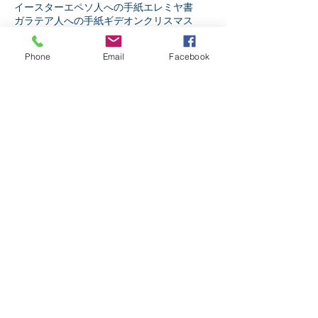
イースター
エペソ人への手紙
エレミヤ書
ガラテア人への手紙
ギデオン
クリスマス
コリント人への手紙1
コリント人への手紙2
コロサイ人への手紙
サウル
ダニエル書
Phone
Email
Facebook
テサロニケ人への手紙第1
テトスへの手紙
テモテへの手紙第2
ニコデモ
ノア
バプテスマ
ピリピ人への手紙
ピレモンへの手紙
ヘブル人への手紙
ペテロの手紙第1
ペテロの手紙第2
ペンテコステ
マタイの福音書
マラキ書
マルコの福音書
ミカ書
モーセ
ヨシュア記
ヨセフ
ヨナ書
ヨハネ13章
ヨハネの手紙第1
ヨハネの福音書
ヨハネの黙示録
ヨブ記
リバイバル
ルカの福音書
ルツ記
レビ記
ローマ人への手紙
人生
人間とは
伝道者の書
使徒の働き
信仰とは
出エジプト記
創世記
十字架の力
受難週
士師記
天の御国とは
契約
宗教か信仰か
弟子訓練
摂理
新約聖書
旧約聖書
民数記
生き様
申命記
神とは
神と人
第1サムエル記
第1列王記
第1歴代誌
第2サムエル記
第2列王記
第2歴代誌
箴言
詩篇
ソーシャルメディア