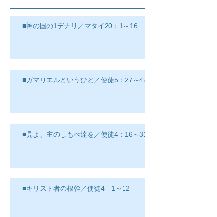
■神の国の1デナリ／マタイ20：1～16
■ガマリエルというひと／使徒5：27～42
■見よ、主のしもべ達を／使徒4：16～31
■キリスト者の根幹／使徒4：1～12