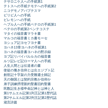
テサロニケ人への手紙第1
テトスへの手紙
テモテへの手紙第2
ニコデモ
ノア
バプテスマ
ピリピ人への手紙
ピレモンへの手紙
ヘブル人への手紙
ペテロの手紙第1
ペテロの手紙第2
ペンテコステ
マタイの福音書
マラキ書
マルコの福音書
ミカ書
モーセ
ヨシュア記
ヨセフ
ヨナ書
ヨハネ13章
ヨハネの手紙第1
ヨハネの福音書
ヨハネの黙示録
ヨブ記
リバイバル
ルカの福音書
ルツ記
レビ記
ローマ人への手紙
人生
人間とは
伝道者の書
使徒の働き
信仰とは
出エジプト記
創世記
十字架の力
受難週
士師記
天の御国とは
契約
宗教か信仰か
弟子訓練
摂理
新約聖書
旧約聖書
民数記
生き様
申命記
神とは
神と人
第1サムエル記
第1列王記
第1歴代誌
第2サムエル記
第2列王記
第2歴代誌
箴言
詩篇