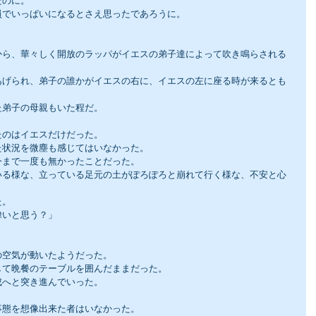
たのに。
員でいっぱいになるとさえ思ったであろうに。
から、華々しく開放のラッパがイエスの弟子達によって吹き鳴らされる
あげられ、弟子の誰かがイエスの右に、イエスの左に座る時が来るとも
た弟子の母親もいた程だ。
たのはイエスだけだった。
た状況を微塵も感じてはいなかった。
今まで一度も無かったことだった。
いる様な、立っている足元の土がぽろぽろと崩れて行く様な、不安と心
た。
偉いと思う？」
。
の空気が動いたようだった。
して晩餐のテーブルを囲んだままだった。
成へと突き進んでいった。
事態を想像出来た者はいなかった。