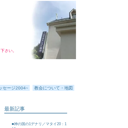
し下さい。
セージ2004~
教会について・地図
最新記事
■神の国の1デナリ／マタイ20：1～