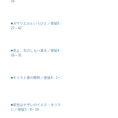
16
■ガマリエルというひと／使徒5：
27～42
■見よ、主のしもべ達を／使徒4：
16～31
■キリスト者の根幹／使徒4：1～12
■栄光はナザレのイエス・キリスト
に／使徒3：9～19