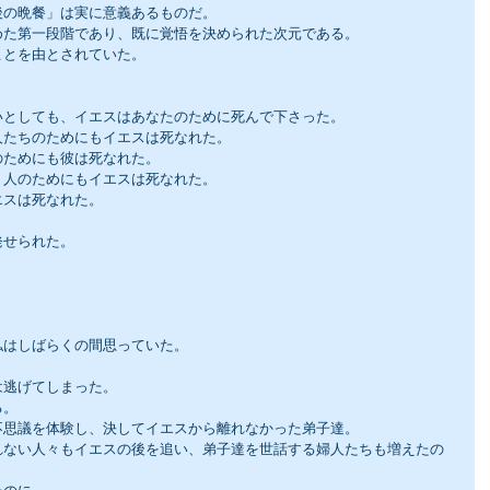
後の晩餐」は実に意義あるものだ。
めた第一段階であり、既に覚悟を決められた次元である。
ことを由とされていた。
いとしても、イエスはあなたのために死んで下さった。
人たちのためにもイエスは死なれた。
のためにも彼は死なれた。
う人のためにもイエスは死なれた。
エスは死なれた。
。
発せられた。
私はしばらくの間思っていた。
は逃げてしまった。
る。
不思議を体験し、決してイエスから離れなかった弟子達。
れない人々もイエスの後を追い、弟子達を世話する婦人たちも増えたの