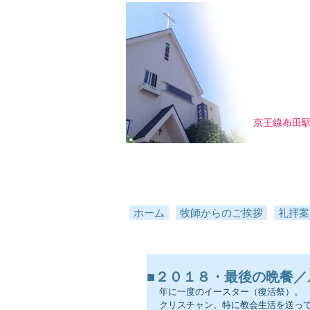
京王線布田
ホーム
牧師からのご挨拶
礼拝案
■２０１８・最後の晩餐／ル
年に一度のイースター（復活祭）。
クリスチャン、特に教会生活を送っ