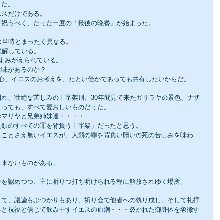
った。
エスだけである。
を祝うべく、たった一度の「最後の晩餐」が始まった。
は当時とまったく異なる。
理解している。
よみがえられている。
意味があるのか？
の心、イエスのお考えを、たとい僅かであっても共有したいからだ。
れ、壮絶な苦しみの十字架刑、30年間見て来たガリラヤの景色、ナザ
とっても、すべて愛おしいものだった。
母マリヤと兄弟姉妹達・・・・
人類のすべての罪を背負う十字架」だったと思う。
たことさえ無いイエスが、人類の罪を背負い贖いの死の苦しみを味わ
出来ないものがある。
分を認めつつ、主に祈りつ打ち明けられる程に解放されゆく場所。
して、議論もぶつかりもあり、祈り会で他者への執り成し、そして礼拝
みと祝福と信じて飲み干すイエスの血潮・・・裂かれた御身体を象徴す