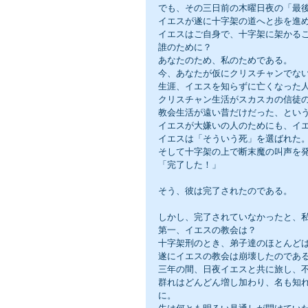
でも、その三日前の木曜日夜の「最
イエスが遂に十字架の道へと歩を進
イエスはご自身で、十字架に架かる
誰のために？
あなたのため、私のためである。
今、あなたが仮にクリスチャンでな
生涯、イエスを知らずに亡くなった
クリスチャン生活がスカスカの信徒
教会生活が遠い昔だけだった、とい
イエスが大嫌いの人のためにも、イ
イエスは「そういう死」を選ばれた
そして十字架の上で断末魔の叫声を
「完了した！」
そう、彼は完了されたのである。
しかし、完了されていなかったと、
第一、イエスの教会は？
十字架刑のとき、弟子達のほとんど
遂にイエスの教会は崩壊したのであ
三年の間、日夜イエスと共に旅し、
群れはどんどん増し加わり、名も知
に。