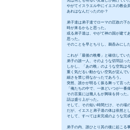
先は何とも明るい見通しが開けてい
やがてイスラエル中にイエスの教会
あれはなんだったのか？
弟子達は弟子達でローマの圧政の下
時が来るかもと思った。
或る弟子達は、やがて神の国が建て
思った。
そのことを早とちりし、鵜呑みにし
これが「最後の晩餐」と確信してい
弟子の誰一人、そのような切羽詰っ
しかし、「あの晩」のような空気は
重く気だるい動かない空気が淀んで
細さを禁じ得なかったであろう。
突然、誰かが明るく振る舞って言っ
「俺たちの中で、一体どいつが一番
その言葉には幾人もが興味を持った
話は盛り上がった。
そして、その短い時間だけ、その場
だが、イエスと弟子達の体は依然と
そして、すべては未完成のような完
弟子の内、誰ひとり其の後に起こる