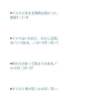
■イエスと生きる漁師は強かった／
使徒3：1～9
■イエスはいわれた、わたしは生け
るパンである。／ヨハネ6：41～51
■終わりがあって始まりがある／マ
ルコ12：13～27
■キリスト者の宝／ルカ12：32～40